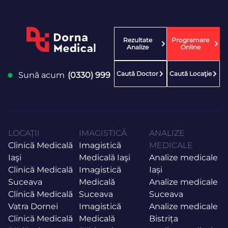
Rezultate
Programare
Analize
Online
Caută Doctor
Caută Locaţie
Sună acum
(0330) 999
LOCAȚII
IMAGISTICĂ
ANALIZE
Clinică Medicală
Imagistică
MEDICALE
Iaşi
Medicală Iaşi
Analize medicale
Clinică Medicală
Imagistică
Iași
Suceava
Medicală
Analize medicale
Clinică Medicală
Suceava
Suceava
Vatra Dornei
Imagistică
Analize medicale
Clinică Medicală
Medicală
Bistrița