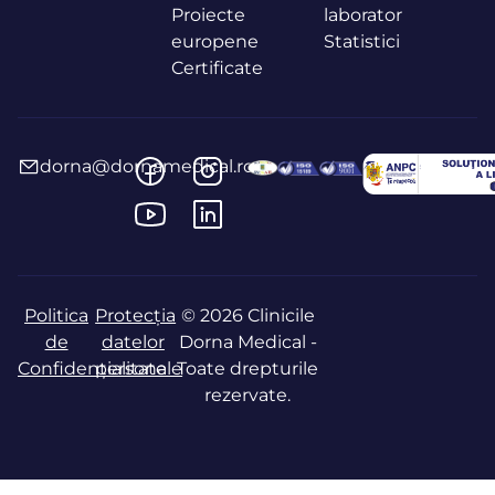
Proiecte
laborator
europene
Statistici
Certificate
dorna@dornamedical.ro
Politica
Protecția
© 2026 Clinicile
de
datelor
Dorna Medical -
Confidențialitate
personale
Toate drepturile
rezervate.