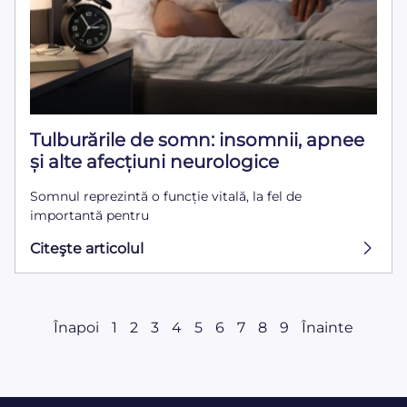
Tulburările de somn: insomnii, apnee
și alte afecțiuni neurologice
Somnul reprezintă o funcție vitală, la fel de
importantă pentru
Citeşte articolul
Înapoi
1
2
3
4
5
6
7
8
9
Înainte