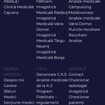
Rădăuţi
Fălticeni
Analize medicale
Clinică Medicală
Imagistică
Câmpulung
Cajvana
Medicală Rădăuţi
Moldovenesc
Imagistică
Analize medicale
Medicală Vatra
Vatra Dornei
Dornei
Puncte recoltare
Imagistică
Rezultate
Medicală Târgu
Analize
Neamţ
Imagistică
Medicală Borşa
DORNA
UTILE
CONTACT
MEDICAL
Decontare C.A.S.
Contact
Despre noi
Analize medicale
Chestionar
Cariere
de la A-Z
radiologie
Sfaturi
Program
imagistică
Medici
Fidelitate –
Chestionar
Secțiune medici
regulament
pacienți