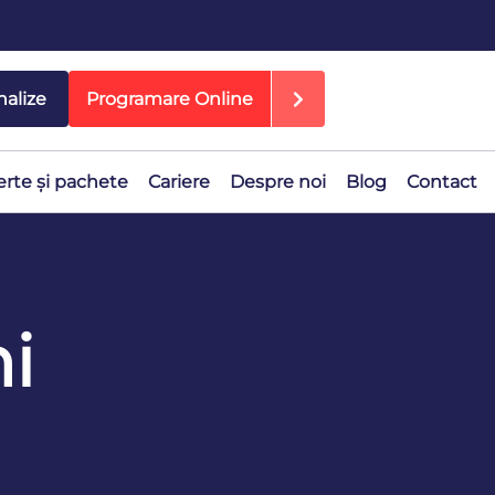
nalize
Programare Online
erte și pachete
Cariere
Despre noi
Blog
Contact
i