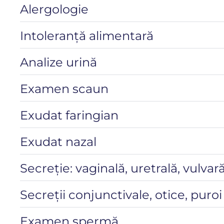
Alergologie
Intoleranță alimentară
Analize urină
Examen scaun
Exudat faringian
Exudat nazal
Secreție: vaginală, uretrală, vulvar
Secreții conjunctivale, otice, puroi
Examen spermă