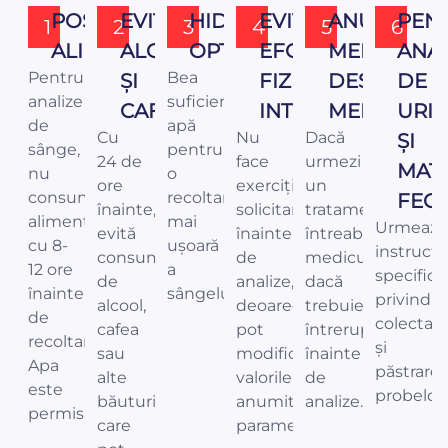
POST
EVITĂ
HIDRATARE
EVITĂ
ANUNȚĂ
PEN
1
2
3
4
5
6
ALIMENTAR
ALCOOLUL
OPTIMĂ
EFORTUL
MEDICUL
ANAL
Pentru
Bea
ȘI
FIZIC
DESPRE
DE
analize
suficientă
CAFEAUA
INTENS
MEDICAȚIE
URI
de
apă
Cu
Nu
Dacă
ȘI
sânge,
pentru
24 de
face
urmezi
MATE
nu
o
ore
exerciții
un
consuma
recoltare
FEC
înainte,
solicitante
tratament,
alimente
mai
Urmează
evită
înainte
întreabă
cu 8-
ușoară
instrucți
consumul
de
medicul
12 ore
a
specifice
de
analize,
dacă
înainte
sângelui.
privind
alcool,
deoarece
trebuie
de
colectar
cafea
pot
întrerupt
recoltare.
și
sau
modifica
înainte
Apa
păstrare
alte
valorile
de
este
probelor.
băuturi
anumitor
analize.
permisă.
care
parametri.