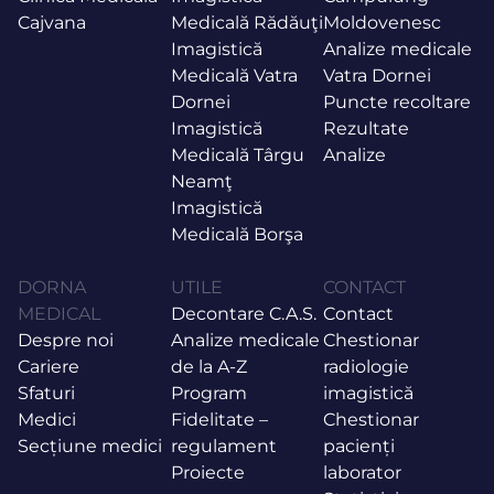
Cajvana
Medicală Rădăuţi
Moldovenesc
Imagistică
Analize medicale
Medicală Vatra
Vatra Dornei
Dornei
Puncte recoltare
Imagistică
Rezultate
Medicală Târgu
Analize
Neamţ
Imagistică
Medicală Borşa
DORNA
UTILE
CONTACT
MEDICAL
Decontare C.A.S.
Contact
Despre noi
Analize medicale
Chestionar
Cariere
de la A-Z
radiologie
Sfaturi
Program
imagistică
Medici
Fidelitate –
Chestionar
Secțiune medici
regulament
pacienți
Proiecte
laborator