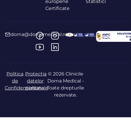
europene
Statistici
Certificate
dorna@dornamedical.ro
Politica
Protecția
© 2026 Clinicile
de
datelor
Dorna Medical -
Confidențialitate
personale
Toate drepturile
rezervate.