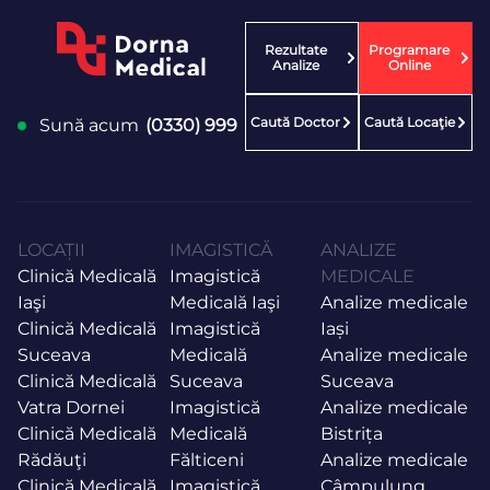
Rezultate
Programare
Analize
Online
Caută Doctor
Caută Locaţie
Sună acum
(0330) 999
LOCAȚII
IMAGISTICĂ
ANALIZE
Clinică Medicală
Imagistică
MEDICALE
Iaşi
Medicală Iaşi
Analize medicale
Clinică Medicală
Imagistică
Iași
Suceava
Medicală
Analize medicale
Clinică Medicală
Suceava
Suceava
Vatra Dornei
Imagistică
Analize medicale
Clinică Medicală
Medicală
Bistrița
Rădăuţi
Fălticeni
Analize medicale
Clinică Medicală
Imagistică
Câmpulung