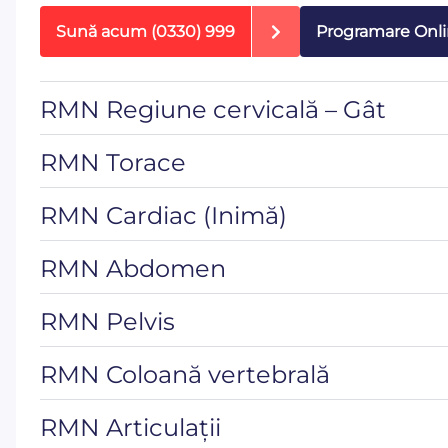
Sună acum
(0330) 999
Programare Onl
RMN Regiune cervicală – Gât
RMN Torace
RMN Cardiac (Inimă)
RMN Abdomen
RMN Pelvis
RMN Coloană vertebrală
RMN Articulații