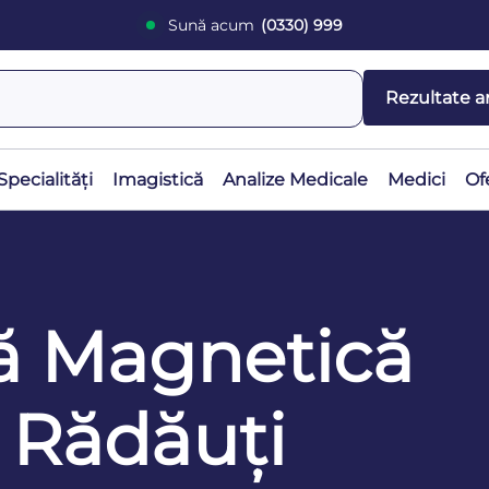
Sună acum
(0330) 999
Rezultate a
Specialități
Imagistică
Analize Medicale
Medici
Of
ă Magnetică
 Rădăuți