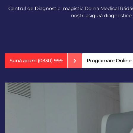
Centrul de Diagnostic Imagistic Dorna Medical Rădăuț
noștri asigură diagnostice 
Sună acum
(0330) 999
Programare Online