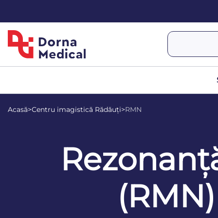
Acasă
>
Centru imagistică Rădăuți
>
RMN
Rezonanț
(RMN)