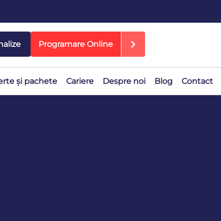
nalize
Programare Online
erte și pachete
Cariere
Despre noi
Blog
Contact