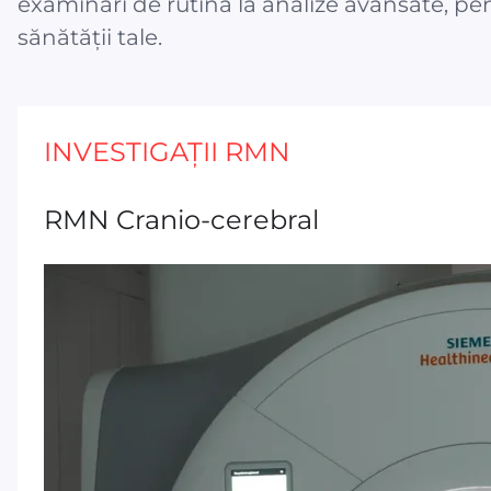
examinări de rutină la analize avansate, pen
sănătății tale.
INVESTIGAȚII RMN
RMN Cranio-cerebral