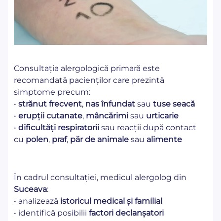
Consultația alergologică primară este
recomandată pacienților care prezintă
simptome precum:
•
strănut frecvent
,
nas înfundat
sau
tuse seacă
•
erupții cutanate
,
mâncărimi
sau
urticarie
•
dificultăți respiratorii
sau reacții după contact
cu
polen
,
praf
,
păr de animale
sau
alimente
În cadrul consultației, medicul alergolog din
Suceava
:
• analizează
istoricul medical și familial
• identifică posibilii
factori declanșatori