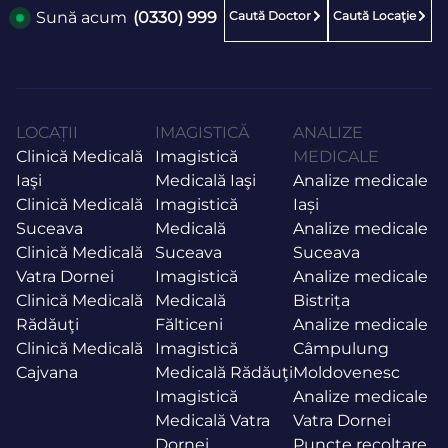
Caută Doctor
Caută Locaţie
Sună acum
(0330) 999
LOCAȚII
IMAGISTICĂ
ANALIZE
Clinică Medicală
Imagistică
MEDICALE
Iaşi
Medicală Iaşi
Analize medicale
Clinică Medicală
Imagistică
Iași
Suceava
Medicală
Analize medicale
Clinică Medicală
Suceava
Suceava
Vatra Dornei
Imagistică
Analize medicale
Clinică Medicală
Medicală
Bistrița
Rădăuţi
Fălticeni
Analize medicale
Clinică Medicală
Imagistică
Câmpulung
Cajvana
Medicală Rădăuţi
Moldovenesc
Imagistică
Analize medicale
Medicală Vatra
Vatra Dornei
Dornei
Puncte recoltare