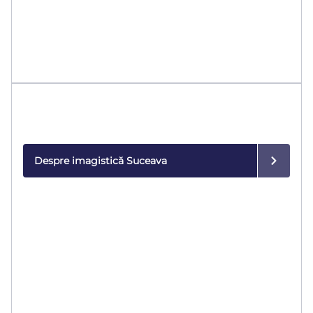
Imagistică medicală
Diagnostic de precizie cu echipamente de ultimă
generație.
Despre imagistică Suceava