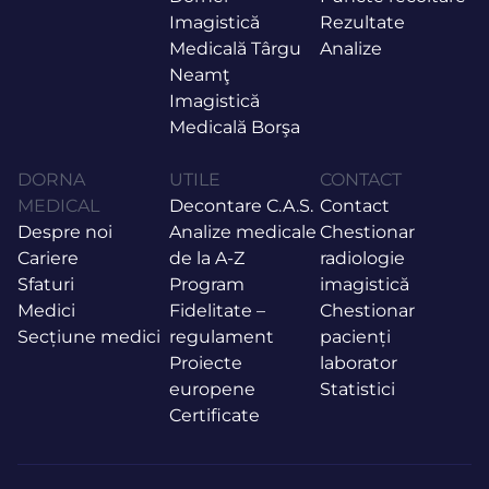
Imagistică
Rezultate
Medicală Târgu
Analize
Neamţ
Imagistică
Medicală Borşa
DORNA
UTILE
CONTACT
MEDICAL
Decontare C.A.S.
Contact
Despre noi
Analize medicale
Chestionar
Cariere
de la A-Z
radiologie
Sfaturi
Program
imagistică
Medici
Fidelitate –
Chestionar
Secțiune medici
regulament
pacienți
Proiecte
laborator
europene
Statistici
Certificate