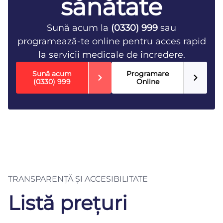
sănătate
Sună acum la
(0330) 999
sau
programează-te online pentru acces rapid
la servicii medicale de încredere.
Sună acum
Programare
(0330) 999
Online
TRANSPARENȚĂ ȘI ACCESIBILITATE
Listă prețuri