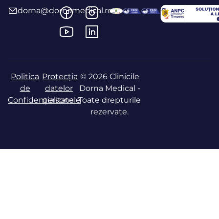
dorna@dornamedical.ro
Politica
Protecția
© 2026 Clinicile
de
datelor
Dorna Medical -
Confidențialitate
personale
Toate drepturile
rezervate.