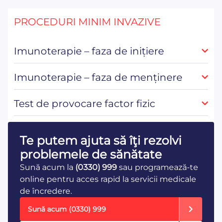
PROCEDURI MINIM INVAZIVE
Imunoterapie – faza de inițiere
Imunoterapie – faza de menținere
Test de provocare factor fizic
Te putem ajuta să îţi rezolvi
problemele de sănătate
Sună acum la
(0330) 999
sau programează-te
online pentru acces rapid la servicii medicale
de încredere.
Sună acum
(0330) 999