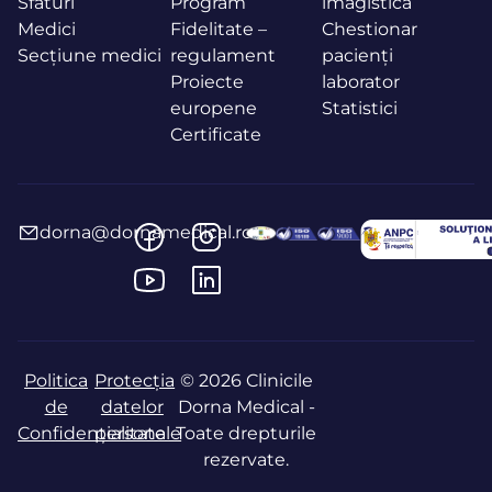
Sfaturi
Program
imagistică
Medici
Fidelitate –
Chestionar
Secțiune medici
regulament
pacienți
Proiecte
laborator
europene
Statistici
Certificate
dorna@dornamedical.ro
Politica
Protecția
© 2026 Clinicile
de
datelor
Dorna Medical -
Confidențialitate
personale
Toate drepturile
rezervate.