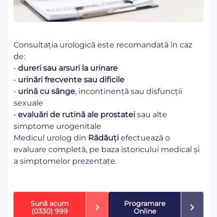
Consultația urologică este recomandată în caz
de:
•
dureri sau arsuri la urinare
•
urinări frecvente sau dificile
•
urină cu sânge
, incontinență sau disfuncții
sexuale
•
evaluări de rutină ale prostatei
sau alte
simptome urogenitale
Medicul urolog din
Rădăuți
efectuează o
evaluare completă, pe baza istoricului medical și
a simptomelor prezentate.
Sună acum
Programare
(0330) 999
Online