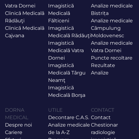
Vatra Dornei
Imagistică
Analize medicale
Clinică Medicală
Medicală
Bistrița
Rădăuţi
Fălticeni
Analize medicale
Clinică Medicală
Imagistică
Câmpulung
Cajvana
Medicală Rădăuţi
Moldovenesc
Imagistică
Analize medicale
Medicală Vatra
Vatra Dornei
Dornei
Puncte recoltare
Imagistică
Rezultate
Medicală Târgu
Analize
Neamţ
Imagistică
Medicală Borşa
DORNA
UTILE
CONTACT
MEDICAL
Decontare C.A.S.
Contact
Despre noi
Analize medicale
Chestionar
Cariere
de la A-Z
radiologie