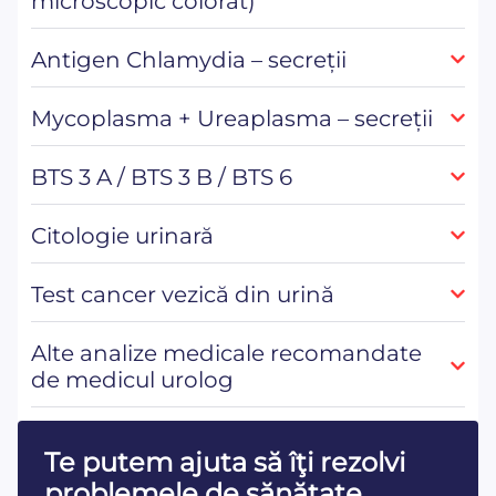
microscopic colorat)
Antigen Chlamydia – secreții
Mycoplasma + Ureaplasma – secreții
BTS 3 A / BTS 3 B / BTS 6
Citologie urinară
Test cancer vezică din urină
Alte analize medicale recomandate
de medicul urolog
Te putem ajuta să îţi rezolvi
problemele de sănătate