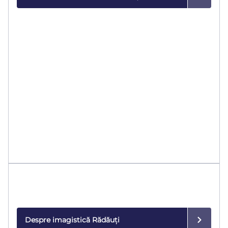
Imagistică medicală
Diagnostic de precizie cu echipamente de ultimă
generație.
Despre imagistică Rădăuți