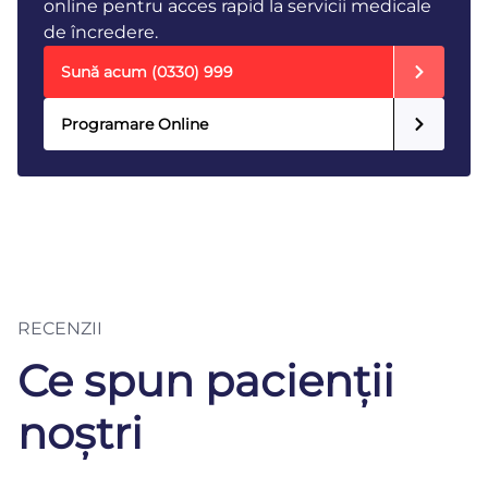
online pentru acces rapid la servicii medicale
de încredere.
Sună acum
(0330) 999
Programare Online
RECENZII
Ce spun pacienții
noștri