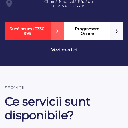
Clinică Medicală Rădăuți
Str. Grănicerului nr. 12
Sună acum
(0330)
Programare
999
Online
Vezi medici
SERVICII
Ce servicii sunt
disponibile?