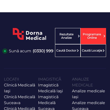
Rezultate
Programare
Analize
Online
Caută Doctor
Caută Locaţie
Sună acum
(0330) 999
LOCAȚII
IMAGISTICĂ
ANALIZE
Clinică Medicală
Imagistică
MEDICALE
Iaşi
Medicală Iaşi
Analize medicale
Clinică Medicală
Imagistică
Iași
Suceava
Medicală
Analize medicale
Clinică Medicală
Suceava
Suceava