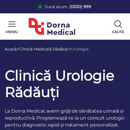
Sună acum
(0330) 999
Acasă
>
Clinică Medicală Rădăuți
>
Urologie
Clinică Urologie
Rădăuți
La Dorna Medical, avem grijă de sănătatea urinară și
reproductivă. Programează-te la un consult urologic
pentru diagnostic rapid și tratament personalizat.