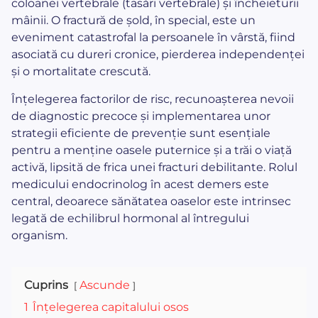
coloanei vertebrale (tasări vertebrale) și încheieturii
mâinii. O fractură de șold, în special, este un
eveniment catastrofal la persoanele în vârstă, fiind
asociată cu dureri cronice, pierderea independenței
și o mortalitate crescută.
Înțelegerea factorilor de risc, recunoașterea nevoii
de diagnostic precoce și implementarea unor
strategii eficiente de prevenție sunt esențiale
pentru a menține oasele puternice și a trăi o viață
activă, lipsită de frica unei fracturi debilitante. Rolul
medicului endocrinolog în acest demers este
central, deoarece sănătatea oaselor este intrinsec
legată de echilibrul hormonal al întregului
organism.
Cuprins
Ascunde
1
Înțelegerea capitalului osos