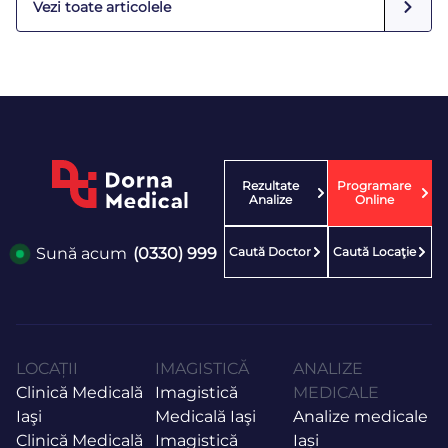
Vezi toate articolele
Rezultate
Programare
Analize
Online
Caută Doctor
Caută Locaţie
Sună acum
(0330) 999
LOCAȚII
IMAGISTICĂ
ANALIZE
Clinică Medicală
Imagistică
MEDICALE
Iaşi
Medicală Iaşi
Analize medicale
Clinică Medicală
Imagistică
Iași