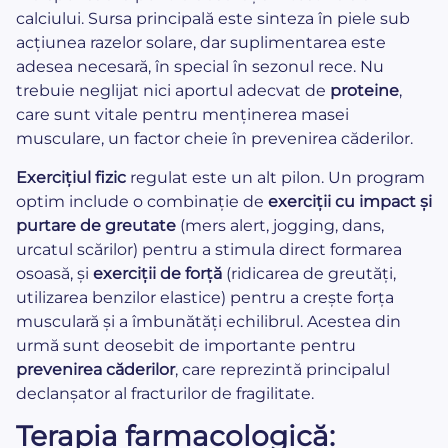
calciului. Sursa principală este sinteza în piele sub
acțiunea razelor solare, dar suplimentarea este
adesea necesară, în special în sezonul rece. Nu
trebuie neglijat nici aportul adecvat de
proteine
,
care sunt vitale pentru menținerea masei
musculare, un factor cheie în prevenirea căderilor.
Exercițiul fizic
regulat este un alt pilon. Un program
optim include o combinație de
exerciții cu impact și
purtare de greutate
(mers alert, jogging, dans,
urcatul scărilor) pentru a stimula direct formarea
osoasă, și
exerciții de forță
(ridicarea de greutăți,
utilizarea benzilor elastice) pentru a crește forța
musculară și a îmbunătăți echilibrul. Acestea din
urmă sunt deosebit de importante pentru
prevenirea căderilor
, care reprezintă principalul
declanșator al fracturilor de fragilitate.
Terapia farmacologică: