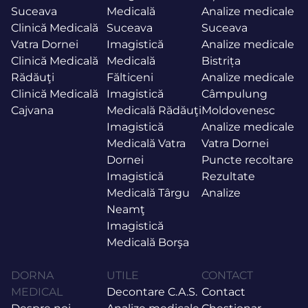
Suceava
Medicală
Analize medicale
Clinică Medicală
Suceava
Suceava
Vatra Dornei
Imagistică
Analize medicale
Clinică Medicală
Medicală
Bistrița
Rădăuţi
Fălticeni
Analize medicale
Clinică Medicală
Imagistică
Câmpulung
Cajvana
Medicală Rădăuţi
Moldovenesc
Imagistică
Analize medicale
Medicală Vatra
Vatra Dornei
Dornei
Puncte recoltare
Imagistică
Rezultate
Medicală Târgu
Analize
Neamţ
Imagistică
Medicală Borşa
DORNA
UTILE
CONTACT
MEDICAL
Decontare C.A.S.
Contact