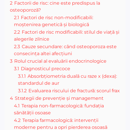
2
Factorii de risc: cine este predispus la
osteoporoză?
2.1
Factori de risc non-modificabili:
moștenirea genetică și biologică
2.2
Factori de risc modificabili: stilul de viață și
alegerile zilnice
2.3
Cauze secundare: când osteoporoza este
consecința altei afecțiuni
3
Rolul crucial al evaluării endocrinologice
3.1
Diagnosticul precoce
3.1.1
Absorbțiometria duală cu raze x (dexa):
standardul de aur
3.1.2
Evaluarea riscului de fractură: scorul frax
4
Strategii de prevenție și management
4.1
Terapia non-farmacologică: fundația
sănătății osoase
4.2
Terapia farmacologică: intervenții
moderne pentru a opri pierderea osoasă