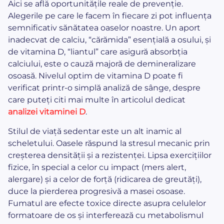
Aici se află oportunitățile reale de prevenție.
Alegerile pe care le facem în fiecare zi pot influența
semnificativ sănătatea oaselor noastre. Un aport
inadecvat de calciu, “cărămida” esențială a osului, și
de vitamina D, “liantul” care asigură absorbția
calciului, este o cauză majoră de demineralizare
osoasă. Nivelul optim de vitamina D poate fi
verificat printr-o simplă analiză de sânge, despre
care puteți citi mai multe în articolul dedicat
analizei vitaminei D
.
Stilul de viață sedentar este un alt inamic al
scheletului. Oasele răspund la stresul mecanic prin
creșterea densității și a rezistenței. Lipsa exercițiilor
fizice, în special a celor cu impact (mers alert,
alergare) și a celor de forță (ridicarea de greutăți),
duce la pierderea progresivă a masei osoase.
Fumatul are efecte toxice directe asupra celulelor
formatoare de os și interferează cu metabolismul