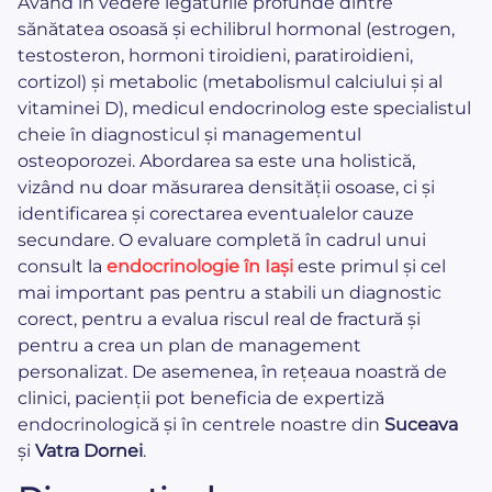
Având în vedere legăturile profunde dintre
sănătatea osoasă și echilibrul hormonal (estrogen,
testosteron, hormoni tiroidieni, paratiroidieni,
cortizol) și metabolic (metabolismul calciului și al
vitaminei D), medicul endocrinolog este specialistul
cheie în diagnosticul și managementul
osteoporozei. Abordarea sa este una holistică,
vizând nu doar măsurarea densității osoase, ci și
identificarea și corectarea eventualelor cauze
secundare. O evaluare completă în cadrul unui
consult la
endocrinologie în Iași
este primul și cel
mai important pas pentru a stabili un diagnostic
corect, pentru a evalua riscul real de fractură și
pentru a crea un plan de management
personalizat. De asemenea, în rețeaua noastră de
clinici, pacienții pot beneficia de expertiză
endocrinologică și în centrele noastre din
Suceava
și
Vatra Dornei
.