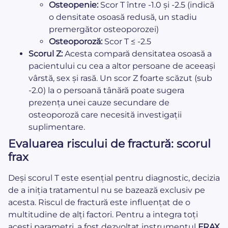
Osteopenie:
Scor T între -1.0 și -2.5 (indică
o densitate osoasă redusă, un stadiu
premergător osteoporozei)
Osteoporoză:
Scor T ≤ -2.5
Scorul Z:
Acesta compară densitatea osoasă a
pacientului cu cea a altor persoane de aceeași
vârstă, sex și rasă. Un scor Z foarte scăzut (sub
-2.0) la o persoană tânără poate sugera
prezența unei cauze secundare de
osteoporoză care necesită investigații
suplimentare.
Evaluarea riscului de fractură: scorul
frax
Deși scorul T este esențial pentru diagnostic, decizia
de a iniția tratamentul nu se bazează exclusiv pe
acesta. Riscul de fractură este influențat de o
multitudine de alți factori. Pentru a integra toți
acești parametri, a fost dezvoltat instrumentul
FRAX