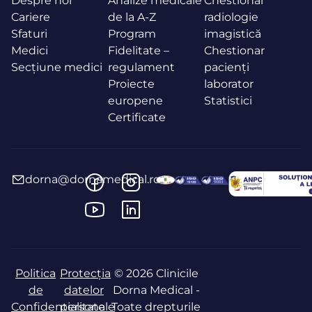
Despre noi
Analize medicale
Chestionar
Cariere
de la A-Z
radiologie
Sfaturi
Program
imagistică
Medici
Fidelitate –
Chestionar
Secțiune medici
regulament
pacienți
Proiecte
laborator
europene
Statistici
Certificate
dorna@dornamedical.ro
Politica
Protecția
© 2026 Clinicile
de
datelor
Dorna Medical -
Confidențialitate
personale
Toate drepturile