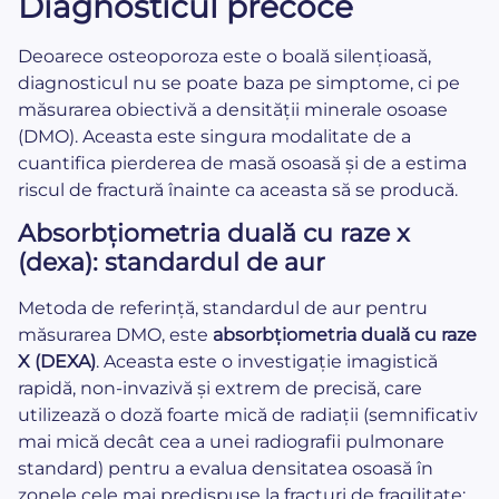
Diagnosticul precoce
Deoarece osteoporoza este o boală silențioasă,
diagnosticul nu se poate baza pe simptome, ci pe
măsurarea obiectivă a densității minerale osoase
(DMO). Aceasta este singura modalitate de a
cuantifica pierderea de masă osoasă și de a estima
riscul de fractură înainte ca aceasta să se producă.
Absorbțiometria duală cu raze x
(dexa): standardul de aur
Metoda de referință, standardul de aur pentru
măsurarea DMO, este
absorbțiometria duală cu raze
X (DEXA)
. Aceasta este o investigație imagistică
rapidă, non-invazivă și extrem de precisă, care
utilizează o doză foarte mică de radiații (semnificativ
mai mică decât cea a unei radiografii pulmonare
standard) pentru a evalua densitatea osoasă în
zonele cele mai predispuse la fracturi de fragilitate: