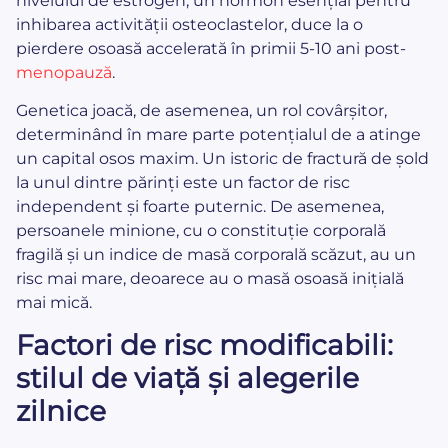
nivelului de estrogen, un hormon esențial pentru
inhibarea activității osteoclastelor, duce la o
pierdere osoasă accelerată în primii 5-10 ani post-
menopauză
.
Genetica joacă, de asemenea, un rol covârșitor,
determinând în mare parte potențialul de a atinge
un capital osos maxim. Un istoric de fractură de șold
la unul dintre părinți este un factor de risc
independent și foarte puternic. De asemenea,
persoanele minione, cu o constituție corporală
fragilă și un indice de masă corporală scăzut, au un
risc mai mare, deoarece au o masă osoasă inițială
mai mică.
Factori de risc modificabili:
stilul de viață și alegerile
zilnice