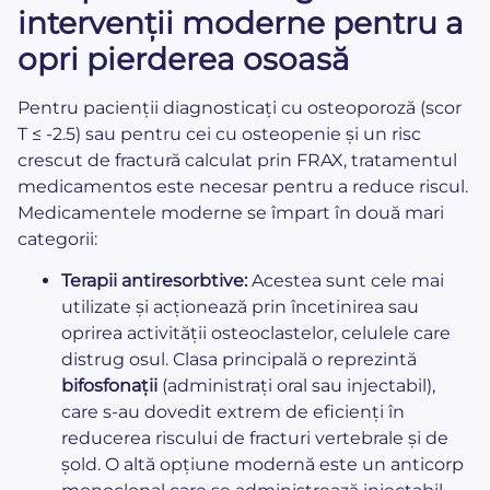
intervenții moderne pentru a
opri pierderea osoasă
Pentru pacienții diagnosticați cu osteoporoză (scor
T ≤ -2.5) sau pentru cei cu osteopenie și un risc
crescut de fractură calculat prin FRAX, tratamentul
medicamentos este necesar pentru a reduce riscul.
Medicamentele moderne se împart în două mari
categorii:
Terapii antiresorbtive:
Acestea sunt cele mai
utilizate și acționează prin încetinirea sau
oprirea activității osteoclastelor, celulele care
distrug osul. Clasa principală o reprezintă
bifosfonații
(administrați oral sau injectabil),
care s-au dovedit extrem de eficienți în
reducerea riscului de fracturi vertebrale și de
șold. O altă opțiune modernă este un anticorp