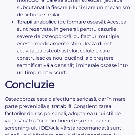
monoclonal care se administrează injectabil
subcutanat la fiecare 6 luni și are un mecanism
de acțiune similar.
Terapii anabolice (de formare osoasă):
Acestea
sunt rezervate, în general, pentru cazurile
severe de osteoporoză, cu fracturi multiple.
Aceste medicamente stimulează direct
activitatea osteoblastelor, celulele care
construiesc os nou, ducând la o creștere
semnificativă a densității minerale osoase într-
un timp relativ scurt.
Concluzie
Osteoporoza este o afecțiune serioasă, dar în mare
parte prevenibilă și tratabilă. Conștientizarea
factorilor de risc personali, adoptarea unui stil de
viață sănătos încă din tinerețe și efectuarea
screening-ului DEXA la vârsta recomandată sunt