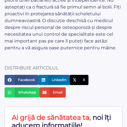
pilonii unei bătrâneți active și independente. Nu
așteptați ca o fractură să fie primul semn al bolii. Fiți
proactivi în protejarea sănătății scheletului
dumneavoastră. O discuție deschisă cu medicul
despre riscul personal de osteoporoză și despre
necesitatea unui control de specialitate este cel
mai important pas pe care îl puteți face astăzi
pentru a vă asigura oase puternice pentru mâine.
DISTRIBUIE ARTICOLUL
Facebook
LinkedIn
X
WhatsApp
Email
Ai grijă de sănătatea ta,
noi îți
aducem informațiile!