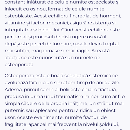
constant înlăturat de celule numite osteoclaste și
înlocuit cu os nou, format de celule numite
osteoblaste. Acest echilibru fin, reglat de hormoni,
vitamine și factori mecanici, asigură rezistența și
integritatea scheletului. Când acest echilibru este
perturbat și procesul de distrugere osoasă îl
depășește pe cel de formare, oasele devin treptat
mai subțiri, mai poroase și mai fragile. Această
afecțiune este cunoscută sub numele de
osteoporoză.
Osteoporoza este o boală scheletică sistemică ce
evoluează fără niciun simptom timp de ani de zile.
Adesea, primul semn al bolii este chiar o fractură,
produsă în urma unui traumatism minor, cum ar fi o
simplă cădere de la propria înălțime, un strănut mai
puternic sau aplecarea pentru a ridica un obiect
ușor. Aceste evenimente, numite fracturi de
fragilitate, apar cel mai frecvent la nivelul șoldului,