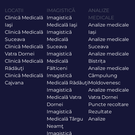
LOCAȚII
IMAGISTICĂ
ANALIZE
Clinică Medicală
Imagistică
MEDICALE
Iaşi
Medicală Iaşi
Analize medicale
Clinică Medicală
Imagistică
Iași
Suceava
Medicală
Analize medicale
Clinică Medicală
Suceava
Suceava
Vatra Dornei
Imagistică
Analize medicale
Clinică Medicală
Medicală
Bistrița
Rădăuţi
Fălticeni
Analize medicale
Clinică Medicală
Imagistică
Câmpulung
Cajvana
Medicală Rădăuţi
Moldovenesc
Imagistică
Analize medicale
Medicală Vatra
Vatra Dornei
Dornei
Puncte recoltare
Imagistică
Rezultate
Medicală Târgu
Analize
Neamţ
Imagistică