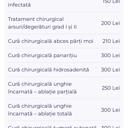
150 Lei
infectată
Tratament chirurgical
200 Lei
arsuri/degerături grad I și II
Cură chirurgicală abces părți moi
210 Lei
Cură chirurgicală panarițiu
300 Lei
Cură chirurgicală hidrosadenită
300 Lei
Cură chirurgicală unghie
250 Lei
încarnată – ablație parțială
Cură chirurgicală unghie
300 Lei
încarnată – ablație totală