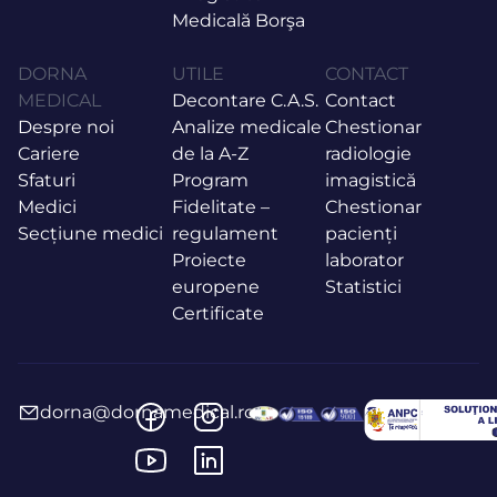
Medicală Borşa
DORNA
UTILE
CONTACT
MEDICAL
Decontare C.A.S.
Contact
Despre noi
Analize medicale
Chestionar
Cariere
de la A-Z
radiologie
Sfaturi
Program
imagistică
Medici
Fidelitate –
Chestionar
Secțiune medici
regulament
pacienți
Proiecte
laborator
europene
Statistici
Certificate
dorna@dornamedical.ro