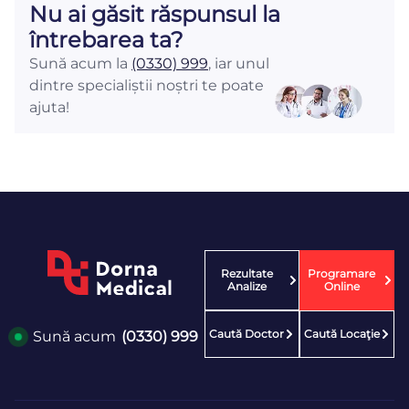
Nu ai găsit răspunsul la
întrebarea ta?
Sună acum la
(0330) 999
, iar unul
dintre specialiștii noștri te poate
ajuta!
Rezultate
Programare
Analize
Online
Caută Doctor
Caută Locaţie
Sună acum
(0330) 999