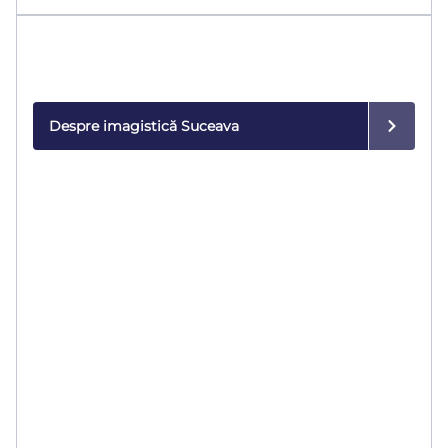
Imagistică medicală
Diagnostic de precizie cu echipamente de ultimă
generație.
Despre imagistică Suceava