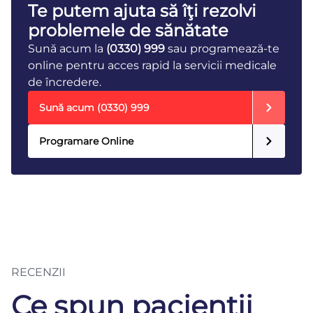
Te putem ajuta să îţi rezolvi
problemele de sănătate
Sună acum la
(0330) 999
sau programează-te
online pentru acces rapid la servicii medicale
de încredere.
Sună acum
(0330) 999
Programare Online
RECENZII
Ce spun pacienții