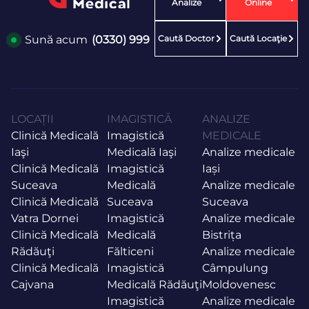
Analize
Online
Caută Doctor
Caută Locaţie
Sună acum
(0330) 999
LOCAȚII
IMAGISTICĂ
ANALIZE
Clinică Medicală
Imagistică
MEDICALE
Iaşi
Medicală Iaşi
Analize medicale
Clinică Medicală
Imagistică
Iași
Suceava
Medicală
Analize medicale
Clinică Medicală
Suceava
Suceava
Vatra Dornei
Imagistică
Analize medicale
Clinică Medicală
Medicală
Bistrița
Rădăuţi
Fălticeni
Analize medicale
Clinică Medicală
Imagistică
Câmpulung
Cajvana
Medicală Rădăuţi
Moldovenesc
Imagistică
Analize medicale