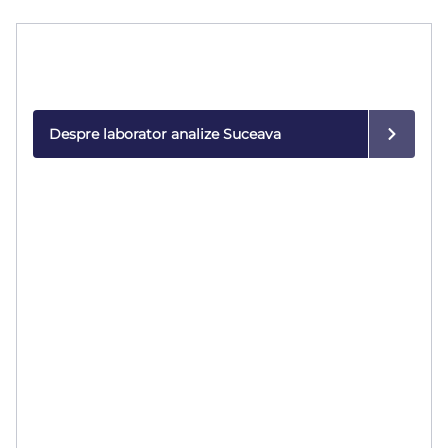
Laborator de analize
Rezultate rapide și precise, realizate cu tehnologie
modernă.
Despre laborator analize Suceava