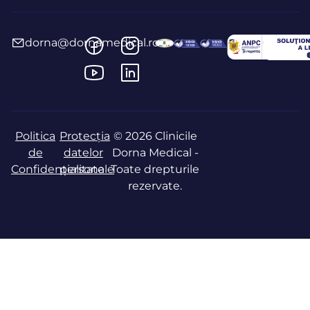
dorna@dornamedical.ro
Politica
Protecția
© 2026 Clinicile
de
datelor
Dorna Medical -
Confidențialitate
personale
Toate drepturile
rezervate.