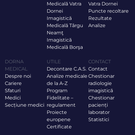
Medicală Vatra
Vatra Dornei
Dornei
Puncte recoltare
Imagistică
Rezultate
Medicală Târgu
Analize
Neamţ
Imagistică
Medicală Borşa
DORNA
UTILE
CONTACT
MEDICAL
Decontare C.A.S.
Contact
Despre noi
Analize medicale
Chestionar
Cariere
de la A-Z
radiologie
Sfaturi
Program
imagistică
Medici
Fidelitate –
Chestionar
Secțiune medici
regulament
pacienți
Proiecte
laborator
europene
Statistici
Certificate