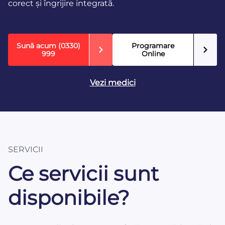
corect și îngrijire integrată.
Sună acum
(0330)
Programare
999
Online
Vezi medici
SERVICII
Ce servicii sunt
disponibile?