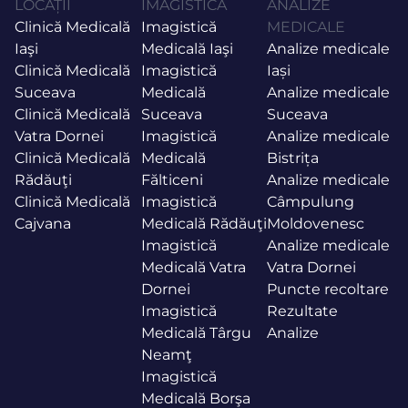
LOCAȚII
IMAGISTICĂ
ANALIZE
Clinică Medicală
Imagistică
MEDICALE
Iaşi
Medicală Iaşi
Analize medicale
Clinică Medicală
Imagistică
Iași
Suceava
Medicală
Analize medicale
Clinică Medicală
Suceava
Suceava
Vatra Dornei
Imagistică
Analize medicale
Clinică Medicală
Medicală
Bistrița
Rădăuţi
Fălticeni
Analize medicale
Clinică Medicală
Imagistică
Câmpulung
Cajvana
Medicală Rădăuţi
Moldovenesc
Imagistică
Analize medicale
Medicală Vatra
Vatra Dornei
Dornei
Puncte recoltare
Imagistică
Rezultate
Medicală Târgu
Analize
Neamţ
Imagistică
Medicală Borşa