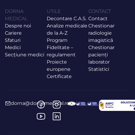
DORNA
UTILE
CONTACT
MEDICAL
Decontare C.A.S.
Contact
Despre noi
Analize medicale
Chestionar
Cariere
de la A-Z
radiologie
Sfaturi
Program
imagistică
Medici
Fidelitate –
Chestionar
Secțiune medici
regulament
pacienți
Proiecte
laborator
europene
Statistici
Certificate
dorna@dornamedical.ro