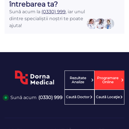
întrebarea ta?
Sună acum la
(0330) 999
, iar unul
dintre specialiștii noștri te poate
ajuta!
Rezultate
Programare
Analize
Online
Caută Doctor
Caută Locaţie
Sună acum
(0330) 999