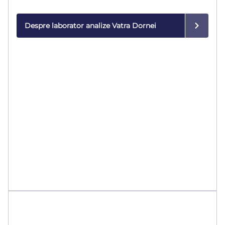
modernă.
Despre laborator analize Vatra Dornei
Imagistică medicală
Diagnostic de precizie cu echipamente de ultimă