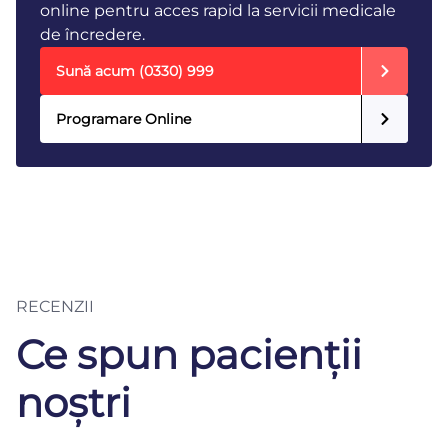
online pentru acces rapid la servicii medicale
de încredere.
Sună acum
(0330) 999
Programare Online
RECENZII
Ce spun pacienții
noștri