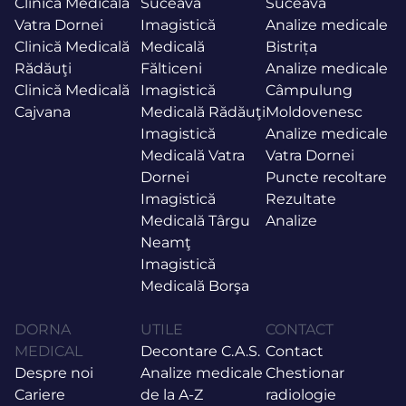
Clinică Medicală
Suceava
Suceava
Vatra Dornei
Imagistică
Analize medicale
Clinică Medicală
Medicală
Bistrița
Rădăuţi
Fălticeni
Analize medicale
Clinică Medicală
Imagistică
Câmpulung
Cajvana
Medicală Rădăuţi
Moldovenesc
Imagistică
Analize medicale
Medicală Vatra
Vatra Dornei
Dornei
Puncte recoltare
Imagistică
Rezultate
Medicală Târgu
Analize
Neamţ
Imagistică
Medicală Borşa
DORNA
UTILE
CONTACT
MEDICAL
Decontare C.A.S.
Contact
Despre noi
Analize medicale
Chestionar
Cariere
de la A-Z
radiologie