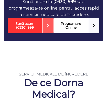
Sună acum la
(0330) 999
sau
programează-te online pentru acces rapid
la servicii medicale de încredere.
Sună acum
Programare
(0330) 999
Online
SERVICII MEDICALE DE ÎNCREDERE
De ce Dorna
Medical?