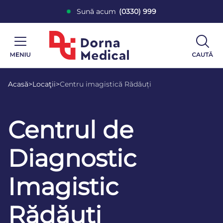
Sună acum
(0330) 999
Acasă
>
Locaţii
>
Centru imagistică Rădăuți
Centrul de
Diagnostic
Imagistic
Rădăuți