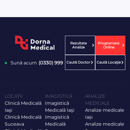
Rezultate
Programare
Analize
Online
Caută Doctor
Caută Locaţie
Sună acum
(0330) 999
LOCAȚII
IMAGISTICĂ
ANALIZE
Clinică Medicală
Imagistică
MEDICALE
Iaşi
Medicală Iaşi
Analize medicale
Clinică Medicală
Imagistică
Iași
Suceava
Medicală
Analize medicale