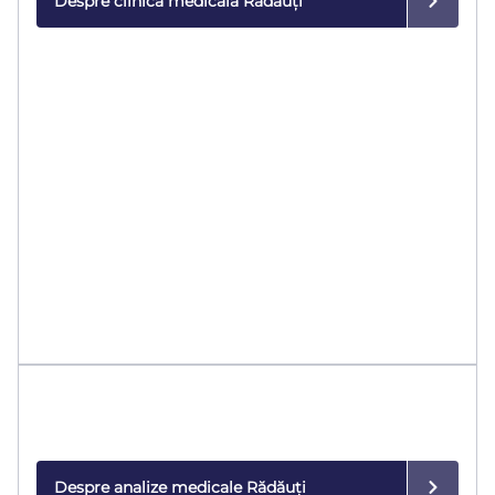
Despre clinica medicală Rădăuți
Analize medicale
Rezultate rapide și precise, realizate cu tehnologie
modernă.
Despre analize medicale Rădăuți