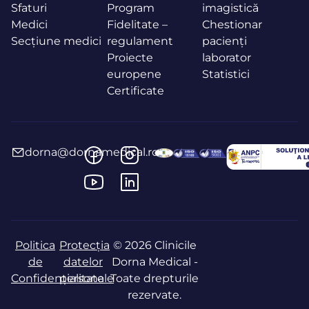
Sfaturi
Program
imagistică
Medici
Fidelitate –
Chestionar
Secțiune medici
regulament
pacienți
Proiecte
laborator
europene
Statistici
Certificate
dorna@dornamedical.ro
Politica
Protecția
© 2026 Clinicile
de
datelor
Dorna Medical -
Confidențialitate
personale
Toate drepturile
rezervate.