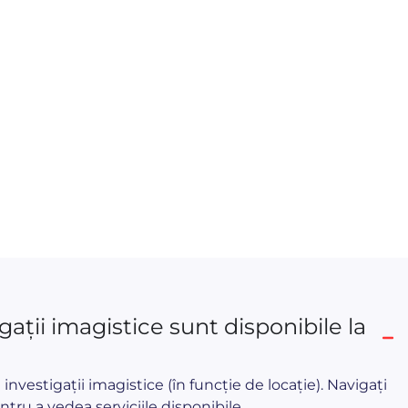
gații imagistice sunt disponibile la
vestigații imagistice (în funcție de locație). Navigați
ntru a vedea serviciile disponibile.