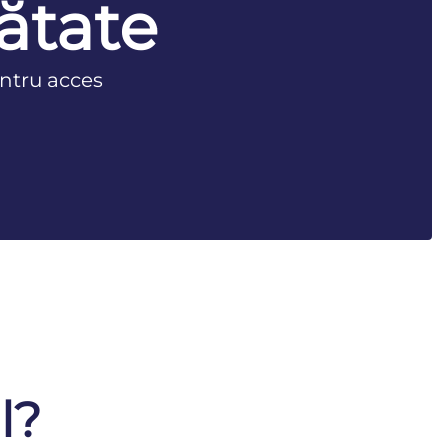
ătate
ntru acces
l?