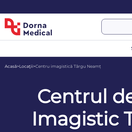
Acasă
>
Locaţii
>
Centru imagistică Târgu Neamț
Centrul d
Imagistic