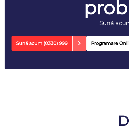
prob
Sună acu
Sună acum
(0330) 999
Programare Onl
D