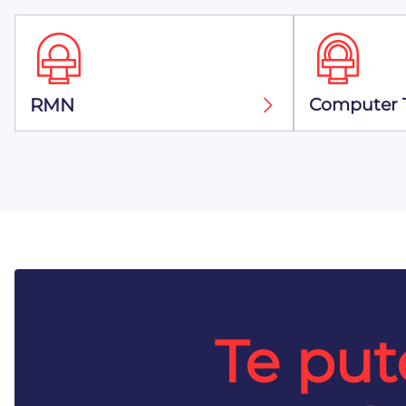
RMN
Computer 
Te put