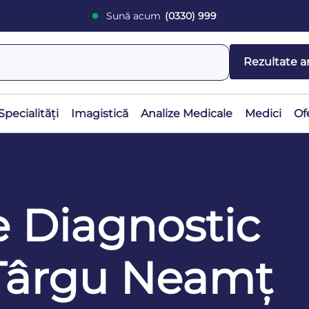
Sună acum
(0330) 999
Rezultate a
Specialități
Imagistică
Analize Medicale
Medici
Of
e Diagnostic
 Târgu Neamț