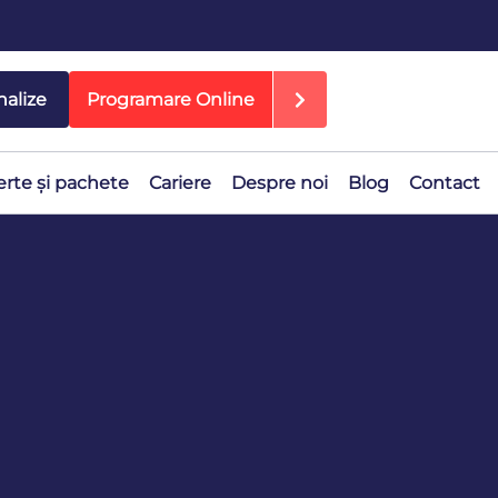
nalize
Programare Online
erte și pachete
Cariere
Despre noi
Blog
Contact