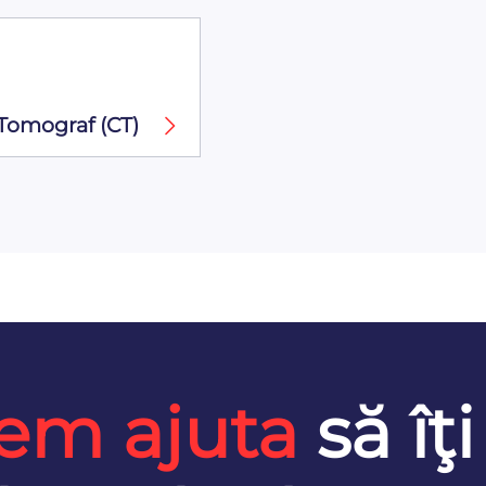
Tomograf (CT)
em ajuta
să îţi