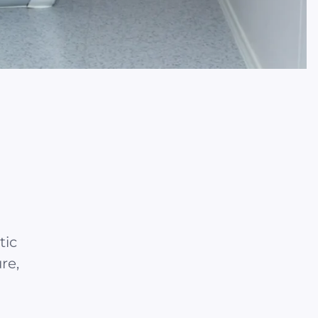
tic
re,