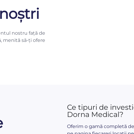
noștri
ntul nostru față de
ă, menită să-ți ofere
Ce tipuri de investi
Dorna Medical?
e
Oferim o gamă completă de in
pe pagina fiecareri locații pe