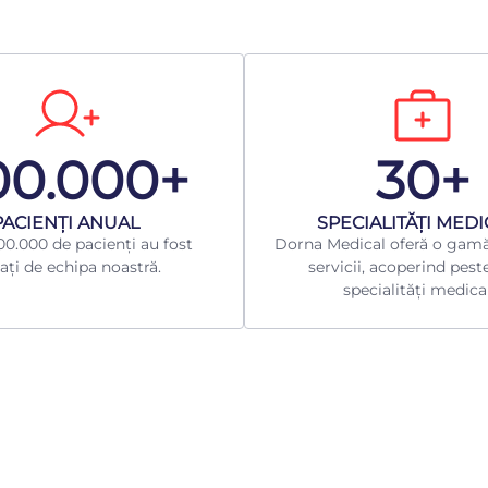
00.000+
30+
​PACIENȚI ANUAL
​SPECIALITĂȚI MED
0.000 de pacienți au fost
Dorna Medical oferă o gamă
ați de echipa noastră.
servicii, acoperind pest
specialități medica