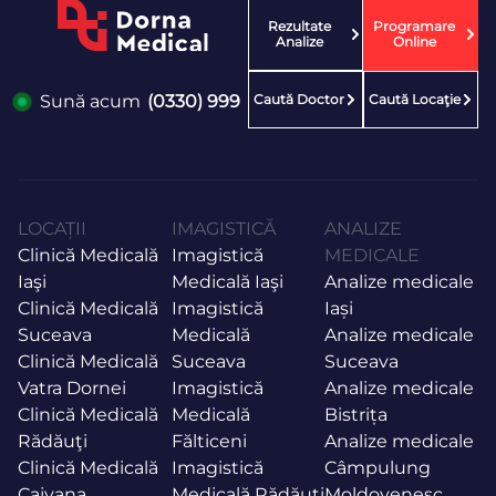
Rezultate
Programare
Analize
Online
Caută Doctor
Caută Locaţie
Sună acum
(0330) 999
LOCAȚII
IMAGISTICĂ
ANALIZE
Clinică Medicală
Imagistică
MEDICALE
Iaşi
Medicală Iaşi
Analize medicale
Clinică Medicală
Imagistică
Iași
Suceava
Medicală
Analize medicale
Clinică Medicală
Suceava
Suceava
Vatra Dornei
Imagistică
Analize medicale
Clinică Medicală
Medicală
Bistrița
Rădăuţi
Fălticeni
Analize medicale
Clinică Medicală
Imagistică
Câmpulung
Cajvana
Medicală Rădăuţi
Moldovenesc