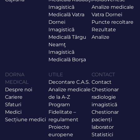
Imagistică
Analize medicale
Medicală Vatra
Vatra Dornei
Dornei
Puncte recoltare
Imagistică
Rezultate
Medicală Târgu
Analize
Neamţ
Imagistică
Medicală Borşa
DORNA
UTILE
CONTACT
MEDICAL
Decontare C.A.S.
Contact
Despre noi
Analize medicale
Chestionar
Cariere
de la A-Z
radiologie
Sfaturi
Program
imagistică
Medici
Fidelitate –
Chestionar
Secțiune medici
regulament
pacienți
Proiecte
laborator
europene
Statistici