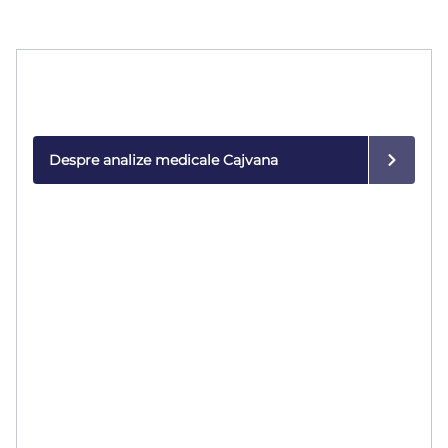
Analize medicale
Rezultate rapide și precise, realizate cu tehnologie
modernă.
Despre analize medicale Cajvana