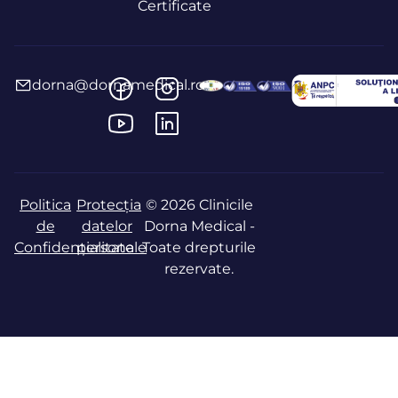
Certificate
dorna@dornamedical.ro
Politica
Protecția
© 2026 Clinicile
de
datelor
Dorna Medical -
Confidențialitate
personale
Toate drepturile
rezervate.