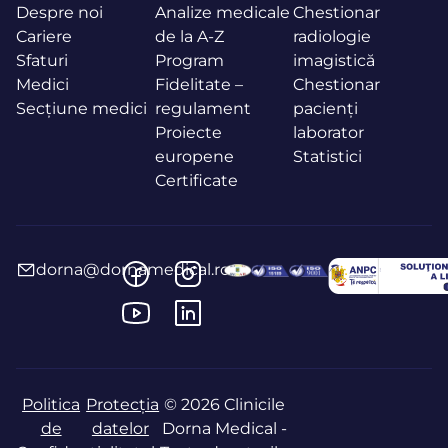
Despre noi
Analize medicale
Chestionar
Cariere
de la A-Z
radiologie
Sfaturi
Program
imagistică
Medici
Fidelitate –
Chestionar
Secțiune medici
regulament
pacienți
Proiecte
laborator
europene
Statistici
Certificate
dorna@dornamedical.ro
Politica
Protecția
© 2026 Clinicile
de
datelor
Dorna Medical -