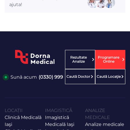
ajuta!
Rezultate
Programare
Analize
Online
Caută Doctor
Caută Locaţie
Sună acum
(0330) 999
LOCAȚII
IMAGISTICĂ
ANALIZE
Clinică Medicală
Imagistică
MEDICALE
Iaşi
Medicală Iaşi
Analize medicale