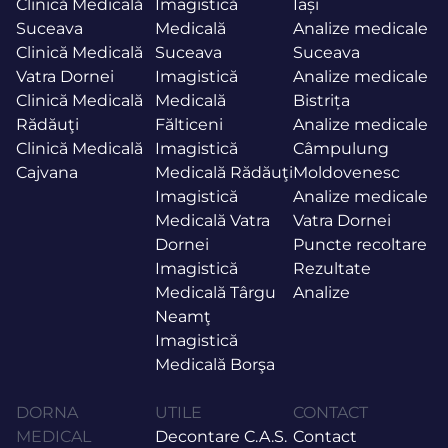
Clinică Medicală
Imagistică
Iași
Suceava
Medicală
Analize medicale
Clinică Medicală
Suceava
Suceava
Vatra Dornei
Imagistică
Analize medicale
Clinică Medicală
Medicală
Bistrița
Rădăuţi
Fălticeni
Analize medicale
Clinică Medicală
Imagistică
Câmpulung
Cajvana
Medicală Rădăuţi
Moldovenesc
Imagistică
Analize medicale
Medicală Vatra
Vatra Dornei
Dornei
Puncte recoltare
Imagistică
Rezultate
Medicală Târgu
Analize
Neamţ
Imagistică
Medicală Borşa
DORNA
UTILE
CONTACT
MEDICAL
Decontare C.A.S.
Contact