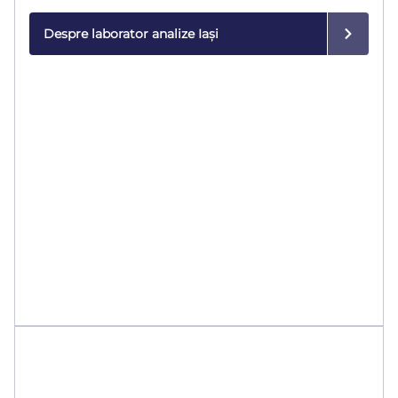
modernă.
Despre laborator analize Iași
Imagistică medicală
Diagnostic de precizie cu echipamente de ultimă
generație.