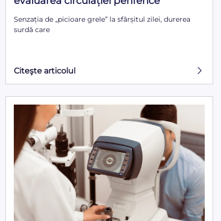
evaluarea circulației periferice
Senzația de „picioare grele” la sfârșitul zilei, durerea
surdă care
Citeşte articolul