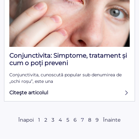
Conjunctivita: Simptome, tratament și
cum o poți preveni
Conjunctivita, cunoscută popular sub denumirea de
„ochi roșu”, este una
Citeşte articolul
Înapoi
1
2
3
4
5
6
7
8
9
Înainte