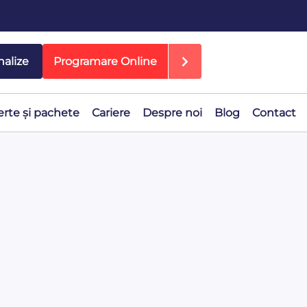
nalize
Programare Online
erte și pachete
Cariere
Despre noi
Blog
Contact