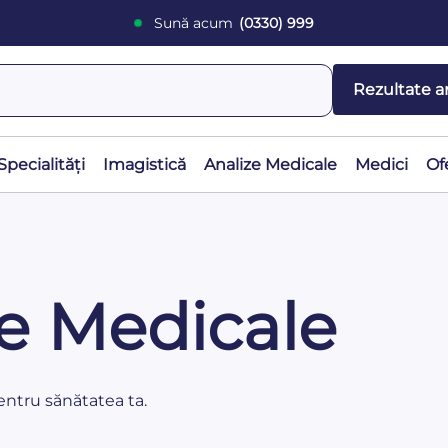
Sună acum
(0330) 999
Rezultate a
Specialități
Imagistică
Analize Medicale
Medici
Of
le Medicale
pentru sănătatea ta.