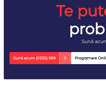
Te put
prob
Sună acu
Sună acum
(0330) 999
Programare Onl