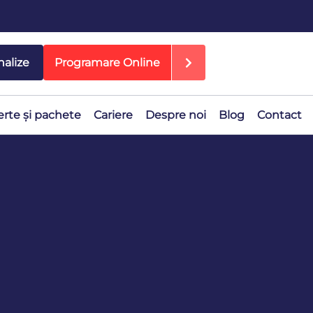
nalize
Programare Online
erte și pachete
Cariere
Despre noi
Blog
Contact