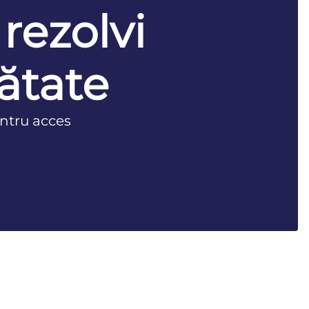
 rezolvi
ătate
ntru acces