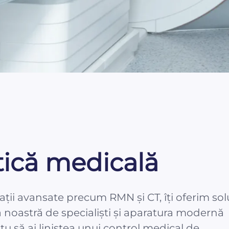
tică medicală
gații avansate precum RMN și CT, îți oferim solu
 noastră de specialiști și aparatura modernă
 tu să ai liniștea unui control medical de