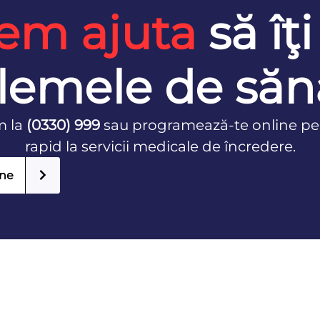
em ajuta
să îţi
lemele de săn
m la
(0330) 999
sau programează-te online pe
rapid la servicii medicale de încredere.
ine