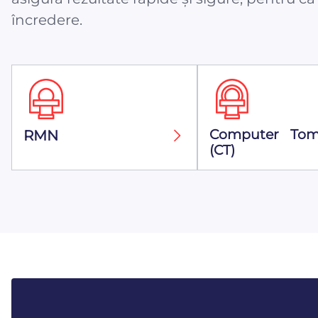
încredere.
Computer Tom
RMN
(CT)