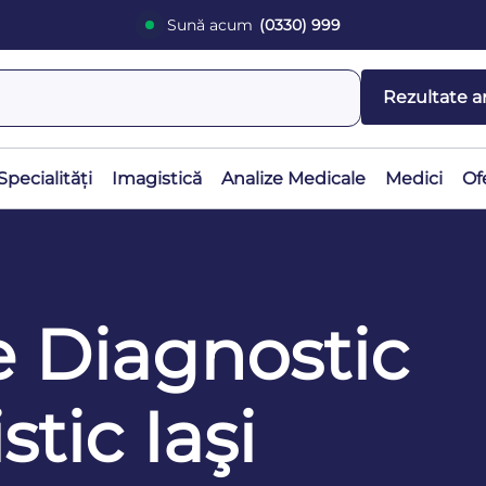
Sună acum
(0330) 999
Rezultate a
Specialități
Imagistică
Analize Medicale
Medici
Of
e Diagnostic
tic Iaşi