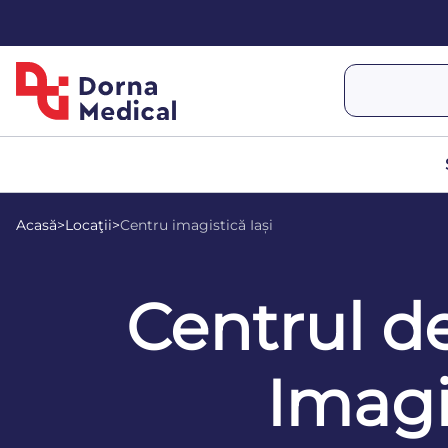
Acasă
>
Locaţii
>
Centru imagistică Iași
Centrul d
Imagis