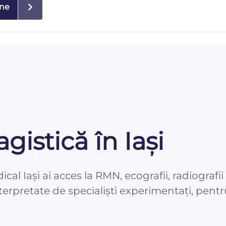
ine
agistică în Iași
l Iași ai acces la RMN, ecografii, radiografii 
erpretate de specialiști experimentați, pentr