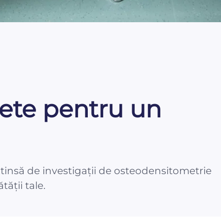
lete pentru un
xtinsă de investigații de osteodensitometrie
ății tale.