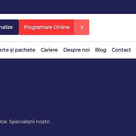
nalize
Programare Online
erte și pachete
Cariere
Despre noi
Blog
Contact
e. Specialiștii noștri