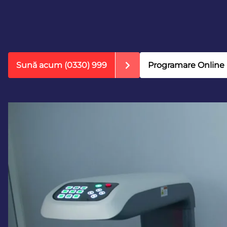
Sună acum
(0330) 999
Programare Online