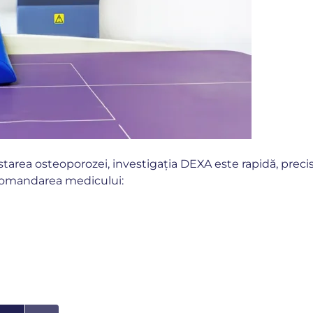
starea osteoporozei, investigația DEXA este rapidă, preci
ecomandarea medicului: