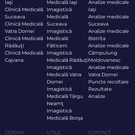
Iaşi
Medicală Iaşi
Analize medicale
Clinică Medicală
Imagistică
Iași
Suceava
Medicală
Analize medicale
Clinică Medicală
Suceava
Suceava
Vatra Dornei
Imagistică
Analize medicale
Clinică Medicală
Medicală
Bistrița
Rădăuţi
Fălticeni
Analize medicale
Clinică Medicală
Imagistică
Câmpulung
Cajvana
Medicală Rădăuţi
Moldovenesc
Imagistică
Analize medicale
Medicală Vatra
Vatra Dornei
Dornei
Puncte recoltare
Imagistică
Rezultate
Medicală Târgu
Analize
Neamţ
Imagistică
Medicală Borşa
DORNA
UTILE
CONTACT