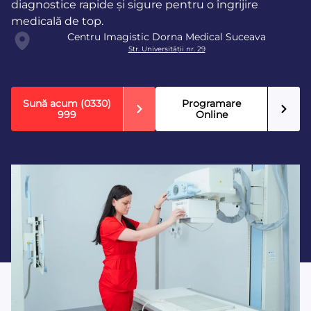
diagnostice rapide și sigure pentru o îngrijire
medicală de top.
Centru Imagistic Dorna Medical Suceava
Str. Universității nr. 29
Sună acum
(0330)
Programare
999
Online