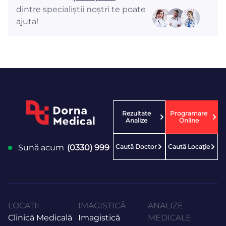
dintre specialiștii noștri te poate
ajuta!
Rezultate
Programare
Analize
Online
Caută Doctor
Caută Locaţie
Sună acum
(0330) 999
LOCAȚII
IMAGISTICĂ
ANALIZE
Clinică Medicală
Imagistică
MEDICALE