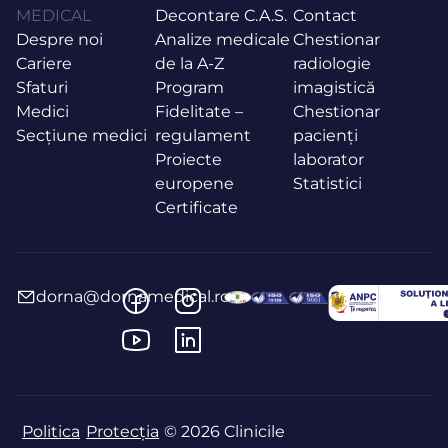
MEDICAL
Decontare C.A.S.
Contact
Despre noi
Analize medicale
Chestionar
Cariere
de la A-Z
radiologie
Sfaturi
Program
imagistică
Medici
Fidelitate –
Chestionar
Secțiune medici
regulament
pacienți
Proiecte
laborator
europene
Statistici
Certificate
dorna@dornamedical.ro
Politica
Protecția
© 2026 Clinicile