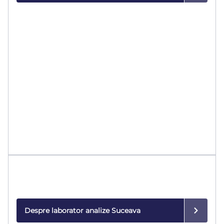
Laborator de analize
Rezultate rapide și precise, realizate cu tehnologie
modernă.
Despre laborator analize Suceava