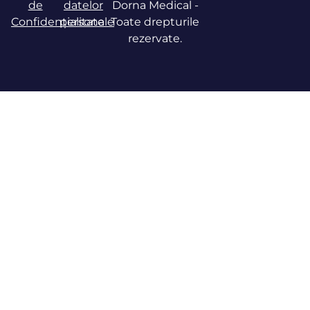
de
datelor
Dorna Medical -
Confidențialitate
personale
Toate drepturile
rezervate.