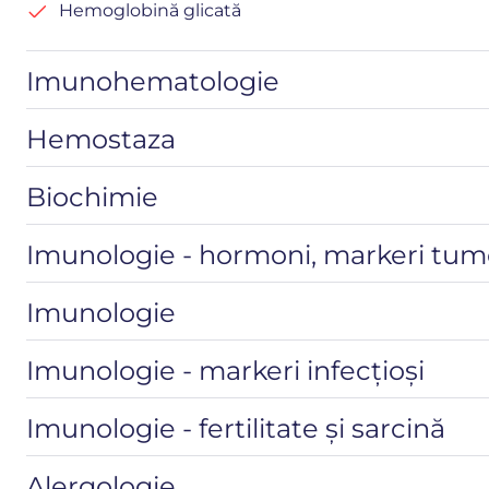
Hemoglobină glicată
Imunohematologie
Hemostaza
Biochimie
Imunologie - hormoni, markeri tumo
Imunologie
Imunologie - markeri infecțioși
Imunologie - fertilitate și sarcină
Alergologie