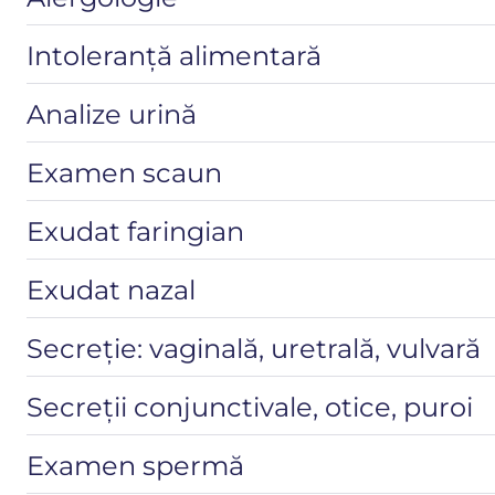
Intoleranță alimentară
Analize urină
Examen scaun
Exudat faringian
Exudat nazal
Secreție: vaginală, uretrală, vulvară
Secreții conjunctivale, otice, puroi
Examen spermă