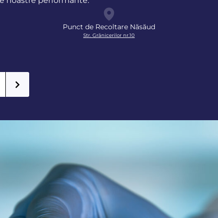
le noastre performante.
Punct de Recoltare Năsăud
Str. Grănicerilor nr.10