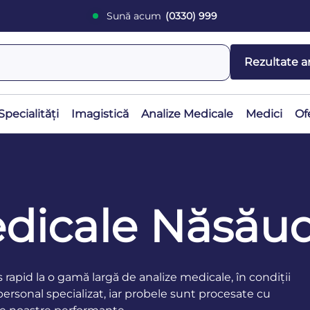
Sună acum
(0330) 999
Rezultate a
Specialități
Imagistică
Analize Medicale
Medici
Of
edicale Năsău
rapid la o gamă largă de analize medicale, în condiții
 personal specializat, iar probele sunt procesate cu