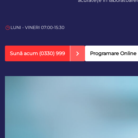
acuratețe în laboratoare
LUNI - VINERI 07:00-15:30
Sună acum
(0330) 999
Programare Online