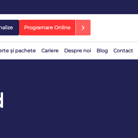
nalize
Programare Online
erte și pachete
Cariere
Despre noi
Blog
Contact
d