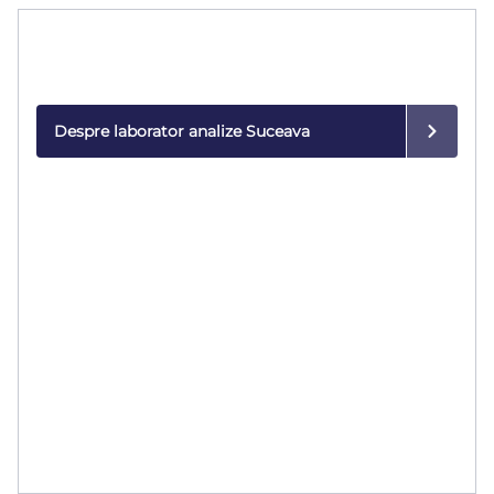
Laborator de analize
Rezultate rapide și precise, realizate cu tehnologie
modernă.
Despre laborator analize Suceava