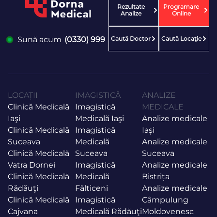
Rezultate
Programare
Analize
Online
Caută Doctor
Caută Locaţie
Sună acum
(0330) 999
LOCAȚII
IMAGISTICĂ
ANALIZE
Clinică Medicală
Imagistică
MEDICALE
Iaşi
Medicală Iaşi
Analize medicale
Clinică Medicală
Imagistică
Iași
Suceava
Medicală
Analize medicale
Clinică Medicală
Suceava
Suceava
Vatra Dornei
Imagistică
Analize medicale
Clinică Medicală
Medicală
Bistrița
Rădăuţi
Fălticeni
Analize medicale
Clinică Medicală
Imagistică
Câmpulung
Cajvana
Medicală Rădăuţi
Moldovenesc