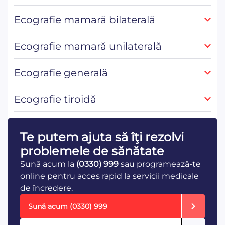
Ecografie mamară bilaterală
Ecografie mamară unilaterală
Ecografie generală
Ecografie tiroidă
Te putem ajuta să îţi rezolvi
problemele de sănătate
Sună acum la
(0330) 999
sau programează-te
online pentru acces rapid la servicii medicale
de încredere.
Sună acum
(0330) 999