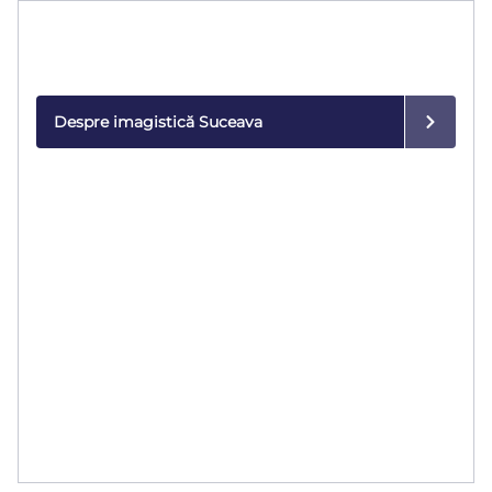
Imagistică medicală
Diagnostic de precizie cu echipamente de ultimă
generație.
Despre imagistică Suceava