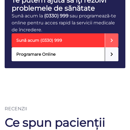
Te putem ajuta să îţi rezolvi
problemele de sănătate
Sună acum la
(0330) 999
sau programează-te
online pentru acces rapid la servicii medicale
de încredere.
Sună acum
(0330) 999
Programare Online
RECENZII
Ce spun pacienții