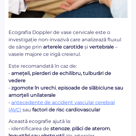
Ecografia Doppler de vase cervicale este o
investigație non-invazivă care analizează fluxul
de sânge prin
arterele carotide
și
vertebrale
–
vasele majore ce irigă creierul.
Este recomandată în caz de:
•
amețeli, pierderi de echilibru, tulburări de
vedere
•
zgomote în urechi
,
episoade de slăbiciune sau
amorțeli unilaterale
•
antecedente de accident vascular cerebral
(AVC)
sau
factori de risc cardiovascular
Această ecografie ajută la:
• identificarea de
stenoze
,
plăci de aterom
,
îngustări sau obstrucții
ale arterelor