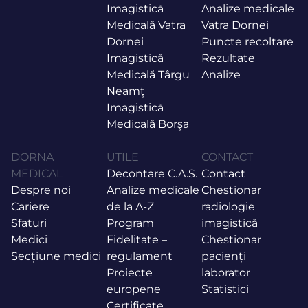
Imagistică
Analize medicale
Medicală Vatra
Vatra Dornei
Dornei
Puncte recoltare
Imagistică
Rezultate
Medicală Târgu
Analize
Neamţ
Imagistică
Medicală Borşa
DORNA
UTILE
CONTACT
MEDICAL
Decontare C.A.S.
Contact
Despre noi
Analize medicale
Chestionar
Cariere
de la A-Z
radiologie
Sfaturi
Program
imagistică
Medici
Fidelitate –
Chestionar
Secțiune medici
regulament
pacienți
Proiecte
laborator
europene
Statistici
Certificate