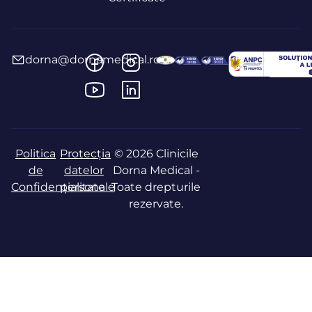
dorna@dornamedical.ro
Politica
Protecția
© 2026 Clinicile
de
datelor
Dorna Medical -
Confidențialitate
personale
Toate drepturile
rezervate.