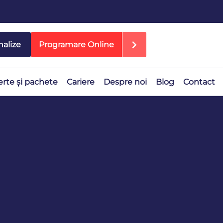
nalize
Programare Online
erte și pachete
Cariere
Despre noi
Blog
Contact