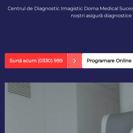
Centrul de Diagnostic Imagistic Dorna Medical Suceav
noștri asigură diagnostice 
Sună acum
(0330) 999
Programare Online