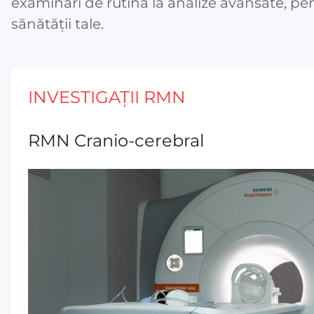
examinări de rutină la analize avansate, pen
sănătății tale.
INVESTIGAȚII RMN
RMN Cranio-cerebral