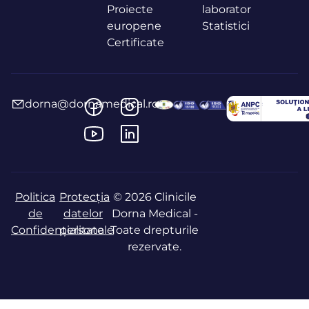
Proiecte
laborator
europene
Statistici
Certificate
dorna@dornamedical.ro
Politica
Protecția
© 2026 Clinicile
de
datelor
Dorna Medical -
Confidențialitate
personale
Toate drepturile
rezervate.