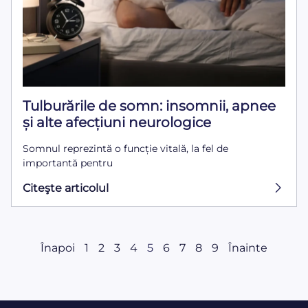
Tulburările de somn: insomnii, apnee
și alte afecțiuni neurologice
Somnul reprezintă o funcție vitală, la fel de
importantă pentru
Citeşte articolul
Înapoi
1
2
3
4
5
6
7
8
9
Înainte