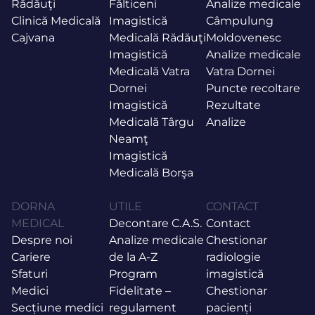
Rădăuţi
Fălticeni
Analize medicale
Clinică Medicală
Imagistică
Câmpulung
Cajvana
Medicală Rădăuţi
Moldovenesc
Imagistică
Analize medicale
Medicală Vatra
Vatra Dornei
Dornei
Puncte recoltare
Imagistică
Rezultate
Medicală Târgu
Analize
Neamţ
Imagistică
Medicală Borşa
DORNA
UTILE
CONTACT
MEDICAL
Decontare C.A.S.
Contact
Despre noi
Analize medicale
Chestionar
Cariere
de la A-Z
radiologie
Sfaturi
Program
imagistică
Medici
Fidelitate –
Chestionar
Secțiune medici
regulament
pacienți