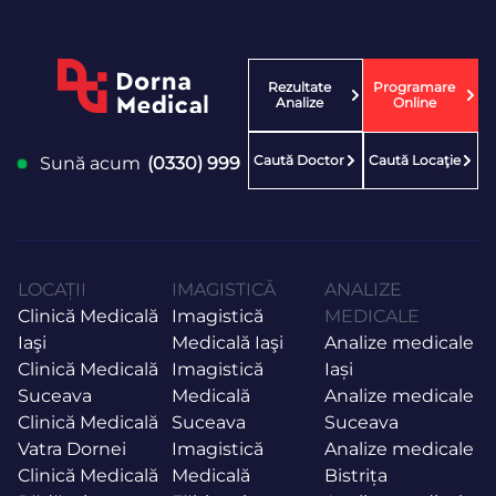
Rezultate
Programare
Analize
Online
Caută Doctor
Caută Locaţie
Sună acum
(0330) 999
LOCAȚII
IMAGISTICĂ
ANALIZE
Clinică Medicală
Imagistică
MEDICALE
Iaşi
Medicală Iaşi
Analize medicale
Clinică Medicală
Imagistică
Iași
Suceava
Medicală
Analize medicale
Clinică Medicală
Suceava
Suceava
Vatra Dornei
Imagistică
Analize medicale
Clinică Medicală
Medicală
Bistrița