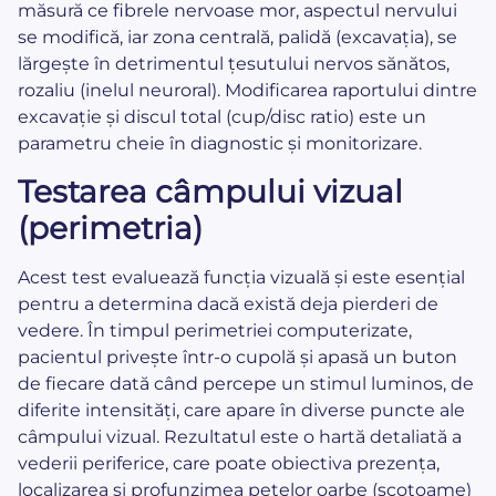
măsură ce fibrele nervoase mor, aspectul nervului
se modifică, iar zona centrală, palidă (excavația), se
lărgește în detrimentul țesutului nervos sănătos,
rozaliu (inelul neuroral). Modificarea raportului dintre
excavație și discul total (cup/disc ratio) este un
parametru cheie în diagnostic și monitorizare.
Testarea câmpului vizual
(perimetria)
Acest test evaluează funcția vizuală și este esențial
pentru a determina dacă există deja pierderi de
vedere. În timpul perimetriei computerizate,
pacientul privește într-o cupolă și apasă un buton
de fiecare dată când percepe un stimul luminos, de
diferite intensități, care apare în diverse puncte ale
câmpului vizual. Rezultatul este o hartă detaliată a
vederii periferice, care poate obiectiva prezența,
localizarea și profunzimea petelor oarbe (scotoame)