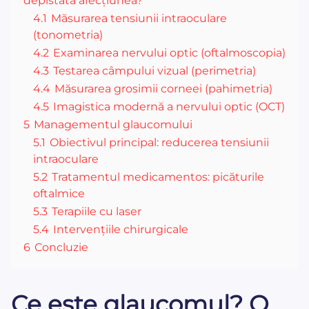
depistată afecțiunea?
4.1
Măsurarea tensiunii intraoculare
(tonometria)
4.2
Examinarea nervului optic (oftalmoscopia)
4.3
Testarea câmpului vizual (perimetria)
4.4
Măsurarea grosimii corneei (pahimetria)
4.5
Imagistica modernă a nervului optic (OCT)
5
Managementul glaucomului
5.1
Obiectivul principal: reducerea tensiunii
intraoculare
5.2
Tratamentul medicamentos: picăturile
oftalmice
5.3
Terapiile cu laser
5.4
Intervențiile chirurgicale
6
Concluzie
Ce este glaucomul? O