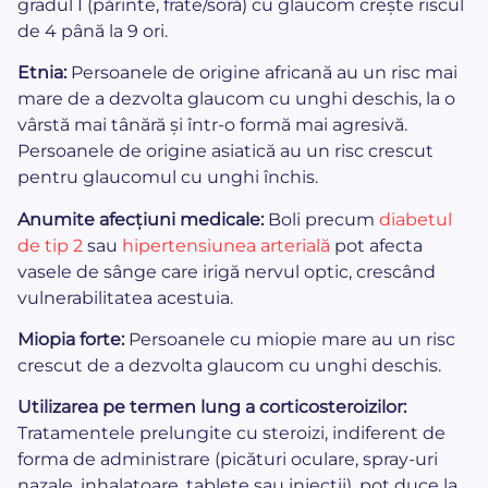
gradul I (părinte, frate/soră) cu glaucom crește riscul
de 4 până la 9 ori.
Etnia:
Persoanele de origine africană au un risc mai
mare de a dezvolta glaucom cu unghi deschis, la o
vârstă mai tânără și într-o formă mai agresivă.
Persoanele de origine asiatică au un risc crescut
pentru glaucomul cu unghi închis.
Anumite afecțiuni medicale:
Boli precum
diabetul
de tip 2
sau
hipertensiunea arterială
pot afecta
vasele de sânge care irigă nervul optic, crescând
vulnerabilitatea acestuia.
Miopia forte:
Persoanele cu miopie mare au un risc
crescut de a dezvolta glaucom cu unghi deschis.
Utilizarea pe termen lung a corticosteroizilor:
Tratamentele prelungite cu steroizi, indiferent de
forma de administrare (picături oculare, spray-uri
nazale, inhalatoare, tablete sau injecții), pot duce la