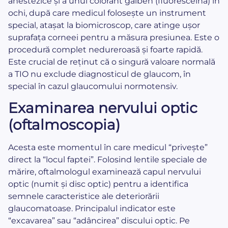
anestezice și a unui colorant galben (fluoresceină) în
ochi, după care medicul folosește un instrument
special, atașat la biomicroscop, care atinge ușor
suprafața corneei pentru a măsura presiunea. Este o
procedură complet nedureroasă și foarte rapidă.
Este crucial de reținut că o singură valoare normală
a TIO nu exclude diagnosticul de glaucom, în
special în cazul glaucomului normotensiv.
Examinarea nervului optic
(oftalmoscopia)
Acesta este momentul în care medicul “privește”
direct la “locul faptei”. Folosind lentile speciale de
mărire, oftalmologul examinează capul nervului
optic (numit și disc optic) pentru a identifica
semnele caracteristice ale deteriorării
glaucomatoase. Principalul indicator este
“excavarea” sau “adâncirea” discului optic. Pe