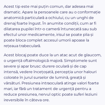
Acest tip este mai puțin comun, dar adesea mai
dramatic. Apare la persoanele care au o conformație
anatomică particulară a ochiului, cu un unghi de
drenaj foarte îngust. În anumite condiții, cum ar fi
dilatarea pupilei într-o cameră întunecată sau sub
efectul unor medicamente, irisul se poate plia și
poate bloca complet accesul umorii apoase la
rețeaua trabeculară.
Acest blocaj poate duce la un atac acut de glaucom,
o urgență oftalmologică majoră. Simptomele sunt
severe și apar brusc: durere oculară și de cap
intensă, vedere încețoșată, percepția unor halouri
colorate în jurul surselor de lumină, greață și
vărsături. Presiunea intraoculară atinge valori foarte
mari, iar fără un tratament de urgență pentru a
reduce presiunea, nervul optic poate suferi leziuni
ireversibile în câteva ore.