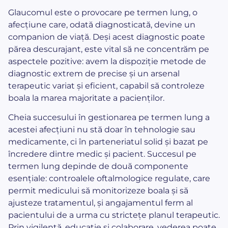
Glaucomul este o provocare pe termen lung, o
afecțiune care, odată diagnosticată, devine un
companion de viață. Deși acest diagnostic poate
părea descurajant, este vital să ne concentrăm pe
aspectele pozitive: avem la dispoziție metode de
diagnostic extrem de precise și un arsenal
terapeutic variat și eficient, capabil să controleze
boala la marea majoritate a pacienților.
Cheia succesului în gestionarea pe termen lung a
acestei afecțiuni nu stă doar în tehnologie sau
medicamente, ci în parteneriatul solid și bazat pe
încredere dintre medic și pacient. Succesul pe
termen lung depinde de două componente
esențiale: controalele oftalmologice regulate, care
permit medicului să monitorizeze boala și să
ajusteze tratamentul, și angajamentul ferm al
pacientului de a urma cu strictețe planul terapeutic.
Prin vigilență, educație și colaborare, vederea poate