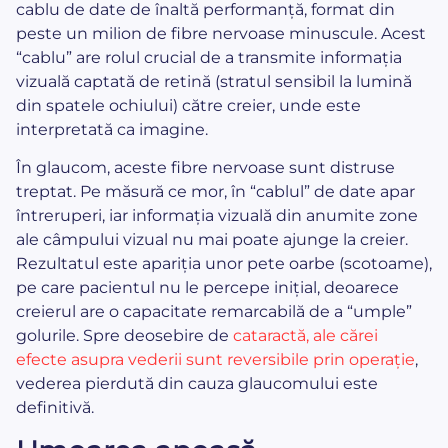
cablu de date de înaltă performanță, format din
peste un milion de fibre nervoase minuscule. Acest
“cablu” are rolul crucial de a transmite informația
vizuală captată de retină (stratul sensibil la lumină
din spatele ochiului) către creier, unde este
interpretată ca imagine.
În glaucom, aceste fibre nervoase sunt distruse
treptat. Pe măsură ce mor, în “cablul” de date apar
întreruperi, iar informația vizuală din anumite zone
ale câmpului vizual nu mai poate ajunge la creier.
Rezultatul este apariția unor pete oarbe (scotoame),
pe care pacientul nu le percepe inițial, deoarece
creierul are o capacitate remarcabilă de a “umple”
golurile. Spre deosebire de
cataractă, ale cărei
efecte asupra vederii sunt reversibile prin operație
,
vederea pierdută din cauza glaucomului este
definitivă.