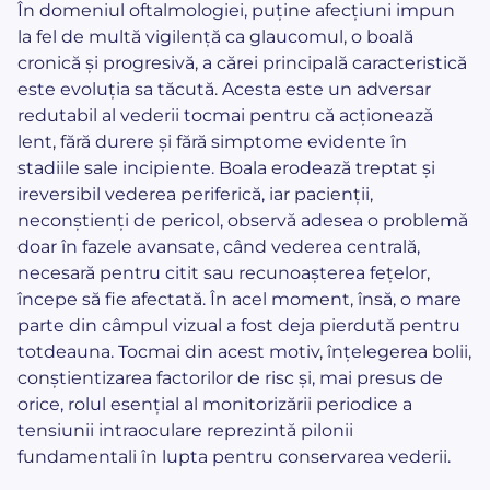
În domeniul oftalmologiei, puține afecțiuni impun
la fel de multă vigilență ca glaucomul, o boală
cronică și progresivă, a cărei principală caracteristică
este evoluția sa tăcută. Acesta este un adversar
redutabil al vederii tocmai pentru că acționează
lent, fără durere și fără simptome evidente în
stadiile sale incipiente. Boala erodează treptat și
ireversibil vederea periferică, iar pacienții,
neconștienți de pericol, observă adesea o problemă
doar în fazele avansate, când vederea centrală,
necesară pentru citit sau recunoașterea fețelor,
începe să fie afectată. În acel moment, însă, o mare
parte din câmpul vizual a fost deja pierdută pentru
totdeauna. Tocmai din acest motiv, înțelegerea bolii,
conștientizarea factorilor de risc și, mai presus de
orice, rolul esențial al monitorizării periodice a
tensiunii intraoculare reprezintă pilonii
fundamentali în lupta pentru conservarea vederii.