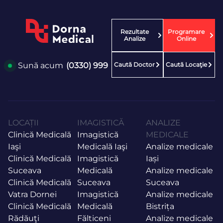
Rezultate
Programare
Analize
Online
Caută Doctor
Caută Locaţie
Sună acum
(0330) 999
LOCAȚII
IMAGISTICĂ
ANALIZE
Clinică Medicală
Imagistică
MEDICALE
Iaşi
Medicală Iaşi
Analize medicale
Clinică Medicală
Imagistică
Iași
Suceava
Medicală
Analize medicale
Clinică Medicală
Suceava
Suceava
Vatra Dornei
Imagistică
Analize medicale
Clinică Medicală
Medicală
Bistrița
Rădăuţi
Fălticeni
Analize medicale