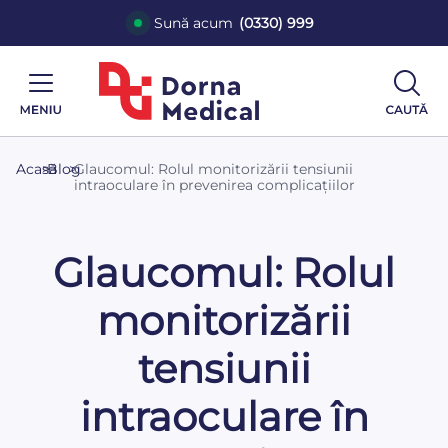
Sună acum
(0330) 999
Acasă
>
Blog
>
Glaucomul: Rolul monitorizării tensiunii
intraoculare în prevenirea complicațiilor
Glaucomul: Rolul
monitorizării
tensiunii
intraoculare în