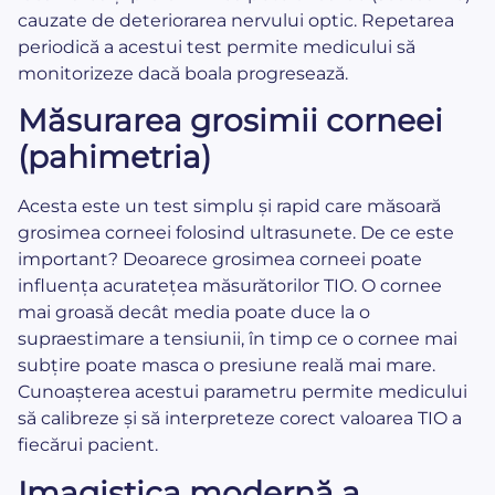
cauzate de deteriorarea nervului optic. Repetarea
periodică a acestui test permite medicului să
monitorizeze dacă boala progresează.
Măsurarea grosimii corneei
(pahimetria)
Acesta este un test simplu și rapid care măsoară
grosimea corneei folosind ultrasunete. De ce este
important? Deoarece grosimea corneei poate
influența acuratețea măsurătorilor TIO. O cornee
mai groasă decât media poate duce la o
supraestimare a tensiunii, în timp ce o cornee mai
subțire poate masca o presiune reală mai mare.
Cunoașterea acestui parametru permite medicului
să calibreze și să interpreteze corect valoarea TIO a
fiecărui pacient.
Imagistica modernă a