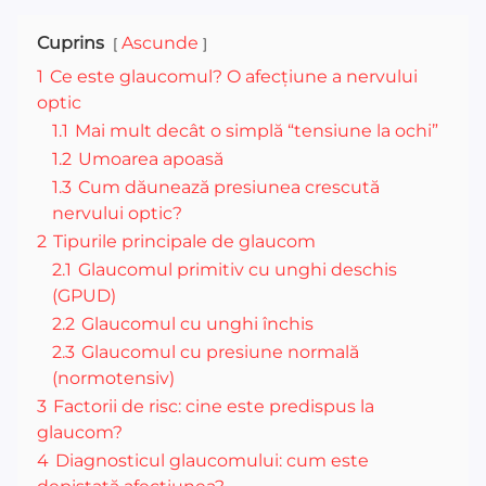
Cuprins
Ascunde
1
Ce este glaucomul? O afecțiune a nervului
optic
1.1
Mai mult decât o simplă “tensiune la ochi”
1.2
Umoarea apoasă
1.3
Cum dăunează presiunea crescută
nervului optic?
2
Tipurile principale de glaucom
2.1
Glaucomul primitiv cu unghi deschis
(GPUD)
2.2
Glaucomul cu unghi închis
2.3
Glaucomul cu presiune normală
(normotensiv)
3
Factorii de risc: cine este predispus la
glaucom?
4
Diagnosticul glaucomului: cum este