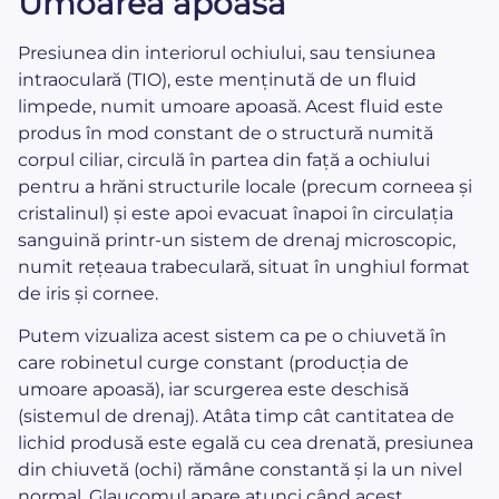
Umoarea apoasă
Presiunea din interiorul ochiului, sau tensiunea
intraoculară (TIO), este menținută de un fluid
limpede, numit umoare apoasă. Acest fluid este
produs în mod constant de o structură numită
corpul ciliar, circulă în partea din față a ochiului
pentru a hrăni structurile locale (precum corneea și
cristalinul) și este apoi evacuat înapoi în circulația
sanguină printr-un sistem de drenaj microscopic,
numit rețeaua trabeculară, situat în unghiul format
de iris și cornee.
Putem vizualiza acest sistem ca pe o chiuvetă în
care robinetul curge constant (producția de
umoare apoasă), iar scurgerea este deschisă
(sistemul de drenaj). Atâta timp cât cantitatea de
lichid produsă este egală cu cea drenată, presiunea
din chiuvetă (ochi) rămâne constantă și la un nivel
normal. Glaucomul apare atunci când acest