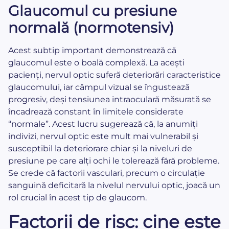
Glaucomul cu presiune
normală (normotensiv)
Acest subtip important demonstrează că
glaucomul este o boală complexă. La acești
pacienți, nervul optic suferă deteriorări caracteristice
glaucomului, iar câmpul vizual se îngustează
progresiv, deși tensiunea intraoculară măsurată se
încadrează constant în limitele considerate
“normale”. Acest lucru sugerează că, la anumiți
indivizi, nervul optic este mult mai vulnerabil și
susceptibil la deteriorare chiar și la niveluri de
presiune pe care alți ochi le tolerează fără probleme.
Se crede că factorii vasculari, precum o circulație
sanguină deficitară la nivelul nervului optic, joacă un
rol crucial în acest tip de glaucom.
Factorii de risc: cine este