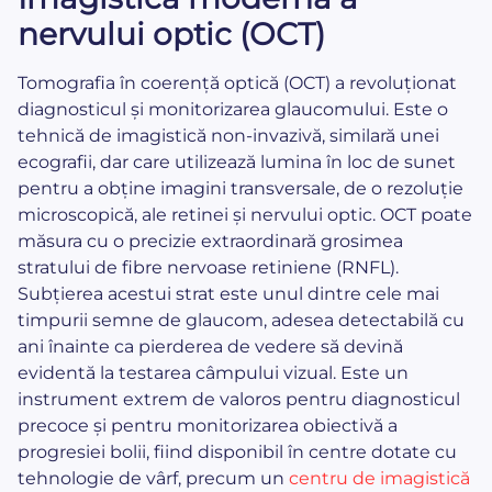
nervului optic (OCT)
Tomografia în coerență optică (OCT) a revoluționat
diagnosticul și monitorizarea glaucomului. Este o
tehnică de imagistică non-invazivă, similară unei
ecografii, dar care utilizează lumina în loc de sunet
pentru a obține imagini transversale, de o rezoluție
microscopică, ale retinei și nervului optic. OCT poate
măsura cu o precizie extraordinară grosimea
stratului de fibre nervoase retiniene (RNFL).
Subțierea acestui strat este unul dintre cele mai
timpurii semne de glaucom, adesea detectabilă cu
ani înainte ca pierderea de vedere să devină
evidentă la testarea câmpului vizual. Este un
instrument extrem de valoros pentru diagnosticul
precoce și pentru monitorizarea obiectivă a
progresiei bolii, fiind disponibil în centre dotate cu
tehnologie de vârf, precum un
centru de imagistică