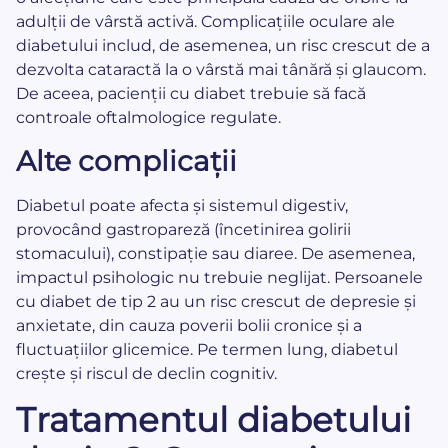
adulții de vârstă activă. Complicațiile oculare ale
diabetului includ, de asemenea, un risc crescut de a
dezvolta cataractă la o vârstă mai tânără și glaucom.
De aceea, pacienții cu diabet trebuie să facă
controale oftalmologice regulate.
Alte complicații
Diabetul poate afecta și sistemul digestiv,
provocând gastropareză (încetinirea golirii
stomacului), constipație sau diaree. De asemenea,
impactul psihologic nu trebuie neglijat. Persoanele
cu diabet de tip 2 au un risc crescut de depresie și
anxietate, din cauza poverii bolii cronice și a
fluctuațiilor glicemice. Pe termen lung, diabetul
crește și riscul de declin cognitiv.
Tratamentul diabetului