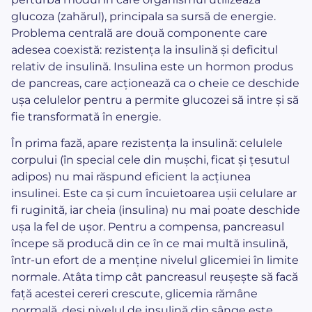
glucoza (zahărul), principala sa sursă de energie.
Problema centrală are două componente care
adesea coexistă: rezistența la insulină și deficitul
relativ de insulină. Insulina este un hormon produs
de pancreas, care acționează ca o cheie ce deschide
ușa celulelor pentru a permite glucozei să intre și să
fie transformată în energie.
În prima fază, apare rezistența la insulină: celulele
corpului (în special cele din mușchi, ficat și țesutul
adipos) nu mai răspund eficient la acțiunea
insulinei. Este ca și cum încuietoarea ușii celulare ar
fi ruginită, iar cheia (insulina) nu mai poate deschide
ușa la fel de ușor. Pentru a compensa, pancreasul
începe să producă din ce în ce mai multă insulină,
într-un efort de a menține nivelul glicemiei în limite
normale. Atâta timp cât pancreasul reușește să facă
față acestei cereri crescute, glicemia rămâne
normală, deși nivelul de insulină din sânge este