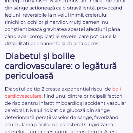
întregul organism. Nivelul constant ridicat de zahăr
din sânge acționează ca o otravă lentă, provocând
leziuni ireversibile la nivelul inimii, creierului,
rinichilor, ochilor și nervilor. Mulți oameni nu
conștientizează gravitatea acestei afecțiuni până
când apar complicațiile severe, care pot duce la
dizabilități permanente și chiar la deces.
Diabetul și bolile
cardiovasculare: o legătură
periculoasă
Diabetul de tip 2 crește exponențial riscul de
boli
cardiovasculare
, fiind unul dintre principalii factori
de risc pentru infarct miocardic și accident vascular
cerebral. Nivelul ridicat de glucoză din sânge
deteriorează pereții vaselor de sânge, favorizând
acumularea plăcilor de colesterol și rigidizarea
arterelor – un proces numit ateroscleroză. Acest