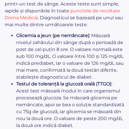
printr-un test de sânge. Aceste teste sunt simple,
rapide și disponibile în toate
punctele de recoltare
Dorna Medical
. Diagnosticul se bazează pe unul sau
mai multe dintre următoarele teste:
Glicemia a jeun (pe nemâncate):
Măsoară
nivelul zahărului din sânge după o perioadă de
post de cel puțin 8 ore. O valoare normală este
sub 100 mg/dL. O valoare între 100 și 125 mg/dL
indică prediabet, iar o valoare de 126 mg/dL sau
mai mare, confirmată la două testări diferite,
stabilește diagnosticul de diabet.
Testul de toleranță la glucoză orală (TTGO):
Acest test măsoară modul în care organismul
procesează glucoza. Se măsoară glicemia pe
nemâncate, apoi se bea o soluție standardizată
cu 75g de glucoză, iar glicemia se măsoară din
nou la două ore. O valoare de peste 200 mg/dL
la două ore indică diabet.