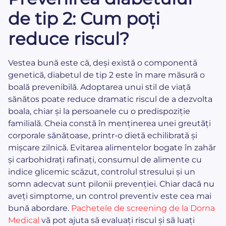
de tip 2: Cum poți
reduce riscul?
Vestea bună este că, deși există o componentă
genetică, diabetul de tip 2 este în mare măsură o
boală prevenibilă. Adoptarea unui stil de viață
sănătos poate reduce dramatic riscul de a dezvolta
boala, chiar și la persoanele cu o predispoziție
familială. Cheia constă în menținerea unei greutăți
corporale sănătoase, printr-o dietă echilibrată și
mișcare zilnică. Evitarea alimentelor bogate în zahăr
și carbohidrați rafinați, consumul de alimente cu
indice glicemic scăzut, controlul stresului și un
somn adecvat sunt pilonii prevenției. Chiar dacă nu
aveți simptome, un control preventiv este cea mai
bună abordare.
Pachetele de screening de la Dorna
Medical
vă pot ajuta să evaluați riscul și să luați