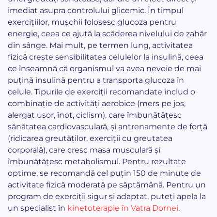
imediat asupra controlului glicemic. În timpul
exercițiilor, mușchii folosesc glucoza pentru
energie, ceea ce ajută la scăderea nivelului de zahăr
din sânge. Mai mult, pe termen lung, activitatea
fizică crește sensibilitatea celulelor la insulină, ceea
ce înseamnă că organismul va avea nevoie de mai
puțină insulină pentru a transporta glucoza în
celule. Tipurile de exerciții recomandate includ o
combinație de activități aerobice (mers pe jos,
alergat ușor, înot, ciclism), care îmbunătățesc
sănătatea cardiovasculară, și antrenamente de forță
(ridicarea greutăților, exerciții cu greutatea
corporală), care cresc masa musculară și
îmbunătățesc metabolismul. Pentru rezultate
optime, se recomandă cel puțin 150 de minute de
activitate fizică moderată pe săptămână. Pentru un
program de exerciții sigur și adaptat, puteți apela la
un specialist în
kinetoterapie în Vatra Dornei
.