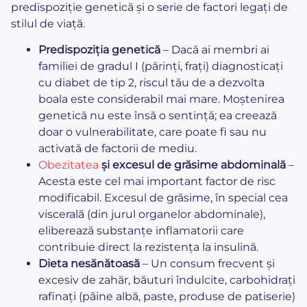
predispoziție genetică și o serie de factori legați de
stilul de viață.
Predispoziția genetică
– Dacă ai membri ai
familiei de gradul I (părinți, frați) diagnosticați
cu diabet de tip 2, riscul tău de a dezvolta
boala este considerabil mai mare. Moștenirea
genetică nu este însă o sentință; ea creează
doar o vulnerabilitate, care poate fi sau nu
activată de factorii de mediu.
Obezitatea
și excesul de grăsime abdominală
–
Acesta este cel mai important factor de risc
modificabil. Excesul de grăsime, în special cea
viscerală (din jurul organelor abdominale),
eliberează substanțe inflamatorii care
contribuie direct la rezistența la insulină.
Dieta nesănătoasă
– Un consum frecvent și
excesiv de zahăr, băuturi îndulcite, carbohidrați
rafinați (pâine albă, paste, produse de patiserie)