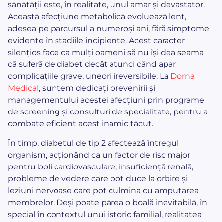
sănătății este, în realitate, unul amar și devastator.
Această afecțiune metabolică evoluează lent,
adesea pe parcursul a numeroși ani, fără simptome
evidente în stadiile incipiente. Acest caracter
silențios face ca mulți oameni să nu își dea seama
că suferă de diabet decât atunci când apar
complicațiile grave, uneori ireversibile. La
Dorna
Medical
, suntem dedicați prevenirii și
managementului acestei afecțiuni prin programe
de screening și consulturi de specialitate, pentru a
combate eficient acest inamic tăcut.
În timp, diabetul de tip 2 afectează întregul
organism, acționând ca un factor de risc major
pentru boli cardiovasculare, insuficiență renală,
probleme de vedere care pot duce la orbire și
leziuni nervoase care pot culmina cu amputarea
membrelor. Deși poate părea o boală inevitabilă, în
special în contextul unui istoric familial, realitatea