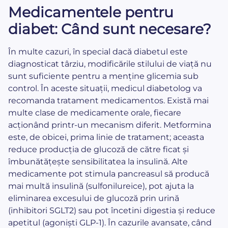
Medicamentele pentru
diabet: Când sunt necesare?
În multe cazuri, în special dacă diabetul este
diagnosticat târziu, modificările stilului de viață nu
sunt suficiente pentru a menține glicemia sub
control. În aceste situații, medicul diabetolog va
recomanda tratament medicamentos. Există mai
multe clase de medicamente orale, fiecare
acționând printr-un mecanism diferit. Metformina
este, de obicei, prima linie de tratament; aceasta
reduce producția de glucoză de către ficat și
îmbunătățește sensibilitatea la insulină. Alte
medicamente pot stimula pancreasul să producă
mai multă insulină (sulfonilureice), pot ajuta la
eliminarea excesului de glucoză prin urină
(inhibitori SGLT2) sau pot încetini digestia și reduce
apetitul (agoniști GLP-1). În cazurile avansate, când