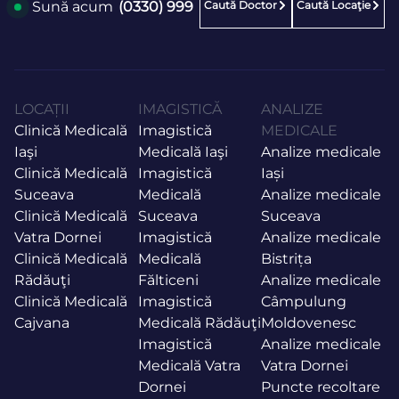
Caută Doctor
Caută Locaţie
Sună acum
(0330) 999
LOCAȚII
IMAGISTICĂ
ANALIZE
Clinică Medicală
Imagistică
MEDICALE
Iaşi
Medicală Iaşi
Analize medicale
Clinică Medicală
Imagistică
Iași
Suceava
Medicală
Analize medicale
Clinică Medicală
Suceava
Suceava
Vatra Dornei
Imagistică
Analize medicale
Clinică Medicală
Medicală
Bistrița
Rădăuţi
Fălticeni
Analize medicale
Clinică Medicală
Imagistică
Câmpulung
Cajvana
Medicală Rădăuţi
Moldovenesc
Imagistică
Analize medicale
Medicală Vatra
Vatra Dornei
Dornei
Puncte recoltare