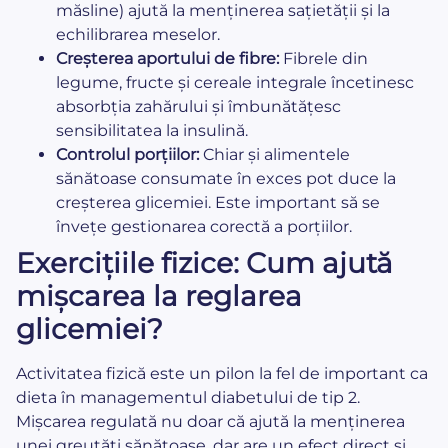
măsline) ajută la menținerea sațietății și la
echilibrarea meselor.
Creșterea aportului de fibre:
Fibrele din
legume, fructe și cereale integrale încetinesc
absorbția zahărului și îmbunătățesc
sensibilitatea la insulină.
Controlul porțiilor:
Chiar și alimentele
sănătoase consumate în exces pot duce la
creșterea glicemiei. Este important să se
învețe gestionarea corectă a porțiilor.
Exercițiile fizice: Cum ajută
mișcarea la reglarea
glicemiei?
Activitatea fizică este un pilon la fel de important ca
dieta în managementul diabetului de tip 2.
Mișcarea regulată nu doar că ajută la menținerea
unei greutăți sănătoase, dar are un efect direct și