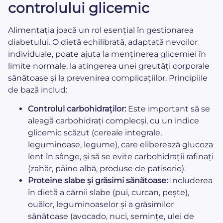
controlului glicemic
Alimentația joacă un rol esențial în gestionarea
diabetului. O dietă echilibrată, adaptată nevoilor
individuale, poate ajuta la menținerea glicemiei în
limite normale, la atingerea unei greutăți corporale
sănătoase și la prevenirea complicațiilor. Principiile
de bază includ:
Controlul carbohidraților:
Este important să se
aleagă carbohidrați complecși, cu un indice
glicemic scăzut (cereale integrale,
leguminoase, legume), care eliberează glucoza
lent în sânge, și să se evite carbohidrații rafinați
(zahăr, pâine albă, produse de patiserie).
Proteine slabe și grăsimi sănătoase:
Includerea
în dietă a cărnii slabe (pui, curcan, pește),
ouălor, leguminoaselor și a grăsimilor
sănătoase (avocado, nuci, semințe, ulei de