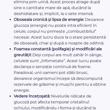
elimina prin urină. Acest proces atrage după
sine o cantitate mare de apă, ducând la
deshidratare și, implicit, la o sete intensă.
Oboseala cronică și lipsa de energie:
Deoarece
glucoza (energia) nu poate intra eficient în
celule, corpul nu primește „combustibilul”
necesar. Acest lucru duce la o stare persistentă
de oboseală, chiar și după o noapte de odihnă.
Foamea constantă (polifagie) și modificări ale
greutății:
Deși corpul are mult zahăr în sânge,
celulele sunt „înfometate”. Acest lucru poate
declanșa o senzație continuă de foame.
Paradoxal, unii oameni pot slăbi brusc,
deoarece organismul începe să descompună
rezervele de grăsime și mușchi pentru a obține
energie.
Vedere încețoșată:
Nivelurile ridicate de
glucoză pot afecta temporar cristalinul
ochiului, modificându-i forma și ducând la