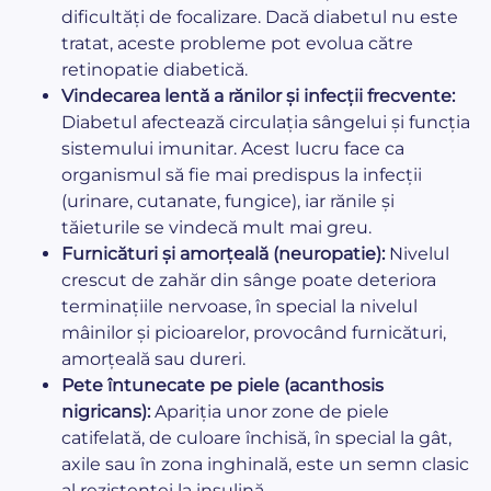
dificultăți de focalizare. Dacă diabetul nu este
tratat, aceste probleme pot evolua către
retinopatie diabetică.
Vindecarea lentă a rănilor și infecții frecvente:
Diabetul afectează circulația sângelui și funcția
sistemului imunitar. Acest lucru face ca
organismul să fie mai predispus la infecții
(urinare, cutanate, fungice), iar rănile și
tăieturile se vindecă mult mai greu.
Furnicături și amorțeală (neuropatie):
Nivelul
crescut de zahăr din sânge poate deteriora
terminațiile nervoase, în special la nivelul
mâinilor și picioarelor, provocând furnicături,
amorțeală sau dureri.
Pete întunecate pe piele (acanthosis
nigricans):
Apariția unor zone de piele
catifelată, de culoare închisă, în special la gât,
axile sau în zona inghinală, este un semn clasic
al rezistenței la insulină.