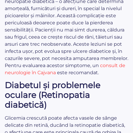
neuropatie diabetică – o afecțiune care determină
amorțeală, furnicături și dureri, în special la nivelul
picioarelor și mâinilor. Această complicație este
periculoasă deoarece poate duce la pierderea
sensibilității. Pacienții nu mai simt durerea, căldura
sau frigul, ceea ce crește riscul de răni, tăieturi sau
arsuri care trec neobservate. Aceste leziuni se pot
infecta ușor, pot evolua spre ulcere diabetice și, în
cazurile severe, pot necesita amputarea membrelor.
Pentru evaluarea acestor simptome, un
consult de
neurologie în Cajvana
este recomandat.
Diabetul și problemele
oculare (Retinopatia
diabetică)
Glicemia crescută poate afecta vasele de sânge
delicate din retină, ducând la retinopatie diabetică,
o afecțiune care este principala cauză de orbire la