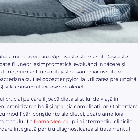
mație a mucoasei care căptușește stomacul. Deși este
poate fi uneori asimptomatică, evoluând în tăcere și
ng, cum ar fi ulcerul gastric sau chiar riscul de
acteriană cu Helicobacter pylori la utilizarea prelungită
 și la consumul excesiv de alcool.
 crucial pe care îl joacă dieta și stilul de viață în
cronicizarea bolii și apariția complicațiilor. O abordare
cu modificări conștiente ale dietei, poate ameliora
stomacului. La
Dorna Medical
, prin intermediul clinicilor
rdare integrată pentru diagnosticarea și tratamentul