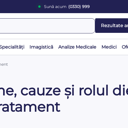
Sună acum
(0330) 999
Rezultate a
Specialități
Imagistică
Analize Medicale
Medici
Of
ament
e, cauze și rolul di
tratament