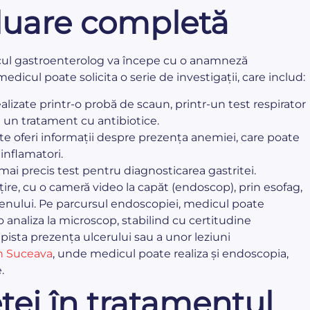
aluare completă
dicul gastroenterolog va începe cu o anamneză
icul poate solicita o serie de investigații, care includ:
alizate printr-o probă de scaun, printr-un test respirator
 un tratament cu antibiotice.
e oferi informații despre prezența anemiei, care poate
 inflamatori.
mai precis test pentru diagnosticarea gastritei.
e, cu o cameră video la capăt (endoscop), prin esofag,
odenului. Pe parcursul endoscopiei, medicul poate
 analiza la microscop, stabilind cu certitudine
sta prezența ulcerului sau a unor leziuni
în Suceava
, unde medicul poate realiza și endoscopia,
.
etei în tratamentul