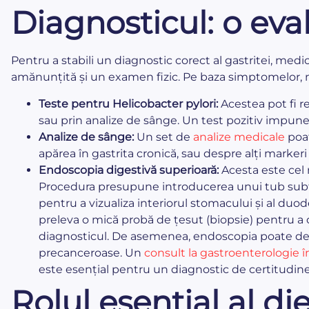
Diagnosticul: o ev
Pentru a stabili un diagnostic corect al gastritei, me
amănunțită și un examen fizic. Pe baza simptomelor, med
Teste pentru Helicobacter pylori:
Acestea pot fi re
sau prin analize de sânge. Un test pozitiv impune
Analize de sânge:
Un set de
analize medicale
poat
apărea în gastrita cronică, sau despre alți markeri
Endoscopia digestivă superioară:
Acesta este cel 
Procedura presupune introducerea unui tub subțir
pentru a vizualiza interiorul stomacului și al du
preleva o mică probă de țesut (biopsie) pentru a o
diagnosticul. De asemenea, endoscopia poate depi
precanceroase. Un
consult la gastroenterologie 
este esențial pentru un diagnostic de certitudine
Rolul esențial al di