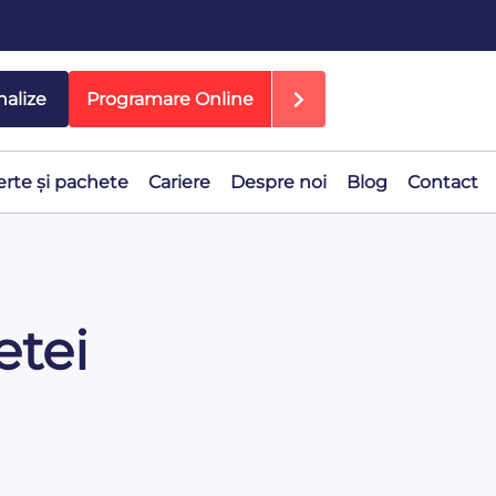
nalize
Programare Online
erte și pachete
Cariere
Despre noi
Blog
Contact
etei