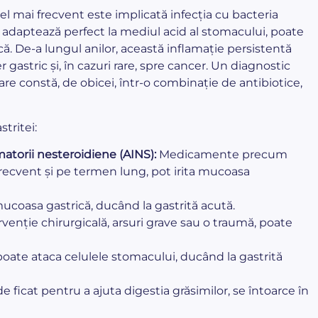
cel mai frecvent este implicată infecția cu bacteria
e adaptează perfect la mediul acid al stomacului, poate
ă. De-a lungul anilor, această inflamație persistentă
gastric și, în cazuri rare, spre cancer. Un diagnostic
care constă, de obicei, într-o combinație de antibiotice,
stritei:
atorii nesteroidiene (AINS):
Medicamente precum
frecvent și pe termen lung, pot irita mucoasa
mucoasa gastrică, ducând la gastrită acută.
ervenție chirurgicală, arsuri grave sau o traumă, poate
 poate ataca celulele stomacului, ducând la gastrită
e ficat pentru a ajuta digestia grăsimilor, se întoarce în