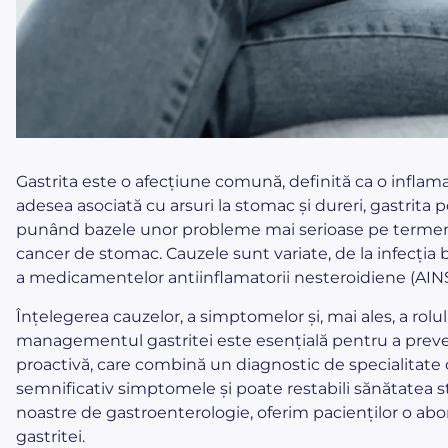
Gastrita este o afecțiune comună, definită ca o infla
adesea asociată cu arsuri la stomac și dureri, gastrita 
punând bazele unor probleme mai serioase pe termen lu
cancer de stomac. Cauzele sunt variate, de la infecția b
a medicamentelor antiinflamatorii nesteroidiene (AINS)
Înțelegerea cauzelor, a simptomelor și, mai ales, a rolului
managementul gastritei este esențială pentru a preveni 
proactivă, care combină un diagnostic de specialitate 
semnificativ simptomele și poate restabili sănătatea 
noastre de gastroenterologie, oferim pacienților o abo
gastritei.