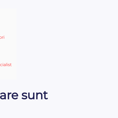
ori
ialist
care sunt