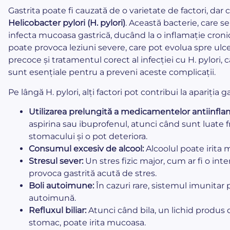
Gastrita poate fi cauzată de o varietate de factori, dar 
Helicobacter pylori (H. pylori)
. Această bacterie, care s
infecta mucoasa gastrică, ducând la o inflamație cronic
poate provoca leziuni severe, care pot evolua spre ulcer 
precoce și tratamentul corect al infecției cu H. pylori, 
sunt esențiale pentru a preveni aceste complicații.
Pe lângă H. pylori, alți factori pot contribui la apariția ga
Utilizarea prelungită a medicamentelor antiinflam
aspirina sau ibuprofenul, atunci când sunt luate 
stomacului și o pot deteriora.
Consumul excesiv de alcool:
Alcoolul poate irita 
Stresul sever:
Un stres fizic major, cum ar fi o int
provoca gastrită acută de stres.
Boli autoimune:
În cazuri rare, sistemul imunitar
autoimună.
Refluxul biliar:
Atunci când bila, un lichid produs d
stomac, poate irita mucoasa.