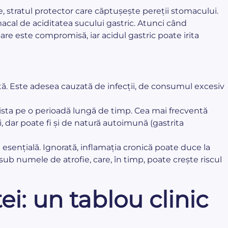
e, stratul protector care căptușește pereții stomacului.
cal de aciditatea sucului gastric. Atunci când
re este compromisă, iar acidul gastric poate irita
tă. Este adesea cauzată de infecții, de consumul excesiv
ista pe o perioadă lungă de timp. Cea mai frecventă
, dar poate fi și de natură autoimună (gastrita
esențială. Ignorată, inflamația cronică poate duce la
sub numele de atrofie, care, în timp, poate crește riscul
i: un tablou clinic