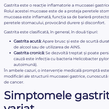
Gastrita este o reacție inflamatorie a mucoasei gastric
Rolul acestei mucoase este de a proteja peretele stoma
mucoasa este inflamată, funcția sa de barieră protectoa
peretele stomacului, provocând durere și disconfort.
Gastrita este clasificată, în general, în două tipuri:
Gastrita acută:
Apare brusc și este de scurtă dura
de alcool sau de utilizarea de AINS.
Gastrita cronică:
Se dezvoltă treptat și poate pers
cauză este infecția cu bacteria Helicobacter pylori
autoimună).
În ambele cazuri, o intervenție medicală promptă este 
modificări ale structurii mucoasei gastrice, cunoscută 
de cancer.
Simptomele gastrite
variat