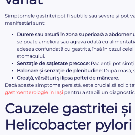
Simptomele gastritei pot fi subtile sau severe și pot v
manifestări sunt:
Durere sau arsură în zona superioară a abdomenu
se poate ameliora sau agrava odată cu alimentația
adesea confundată cu gastrita, însă în cazul celei
stomacului.
Senzație de sațietate precoce:
Pacienții pot simți
Balonare și senzație de plenitudine:
După masă, st
Greață, vărsături și lipsa poftei de mâncare.
Dacă aceste simptome persistă, este crucial să solicita
gastroenterologie în Iași
pentru a stabili un diagnostic
Cauzele gastritei și 
Helicobacter pylori