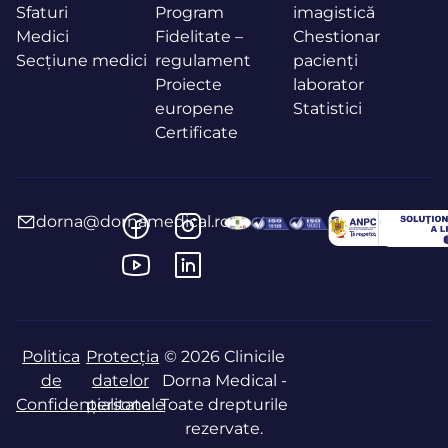
Sfaturi
Program
imagistică
Medici
Fidelitate –
Chestionar
Secțiune medici
regulament
pacienți
Proiecte
laborator
europene
Statistici
Certificate
dorna@dornamedical.ro
Politica
Protecția
© 2026 Clinicile
de
datelor
Dorna Medical -
Confidențialitate
personale
Toate drepturile
rezervate.