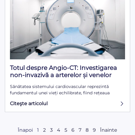
Totul despre Angio-CT: Investigarea
non-invazivă a arterelor și venelor
Sănătatea sistemului cardiovascular reprezintă
fundamentul unei vieți echilibrate, fiind rețeaua
Citeşte articolul
Înapoi
1
2
3
4
5
6
7
8
9
Înainte