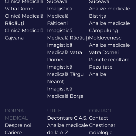
Clinică Medicală
Suceava
Suceava
Vatra Dornei
Imagistică
Analize medicale
Clinică Medicală
Medicală
Bistrița
Rădăuţi
Fălticeni
Analize medicale
Clinică Medicală
Imagistică
Câmpulung
Cajvana
Medicală Rădăuţi
Moldovenesc
Imagistică
Analize medicale
Medicală Vatra
Vatra Dornei
Dornei
Puncte recoltare
Imagistică
Rezultate
Medicală Târgu
Analize
Neamţ
Imagistică
Medicală Borşa
DORNA
UTILE
CONTACT
MEDICAL
Decontare C.A.S.
Contact
Despre noi
Analize medicale
Chestionar
Cariere
de la A-Z
radiologie