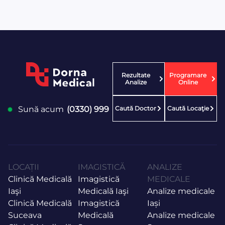
Rezultate
Programare
Analize
Online
Caută Doctor
Caută Locaţie
Sună acum
(0330) 999
LOCAȚII
IMAGISTICĂ
ANALIZE
Clinică Medicală
Imagistică
MEDICALE
Iaşi
Medicală Iaşi
Analize medicale
Clinică Medicală
Imagistică
Iași
Suceava
Medicală
Analize medicale