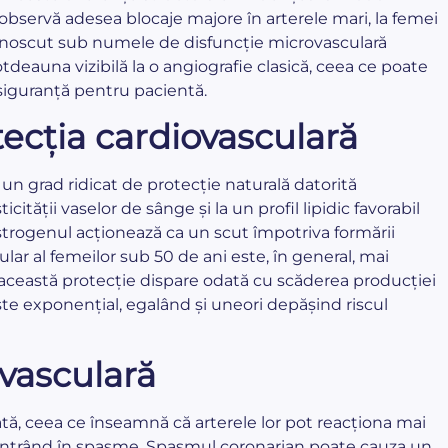
 observă adesea blocaje majore în arterele mari, la femei
unoscut sub numele de disfuncție microvasculară
tdeauna vizibilă la o angiografie clasică, ceea ce poate
e siguranță pentru pacientă.
tecția cardiovasculară
un grad ridicat de protecție naturală datorită
tății vaselor de sânge și la un profil lipidic favorabil
strogenul acționează ca un scut împotriva formării
lar al femeilor sub 50 de ani este, în general, mai
i, această protecție dispare odată cu scăderea producției
te exponențial, egalând și uneori depășind riscul
 vasculară
tă, ceea ce înseamnă că arterele lor pot reacționa mai
, intrând în spasme. Spasmul coronarian poate cauza un