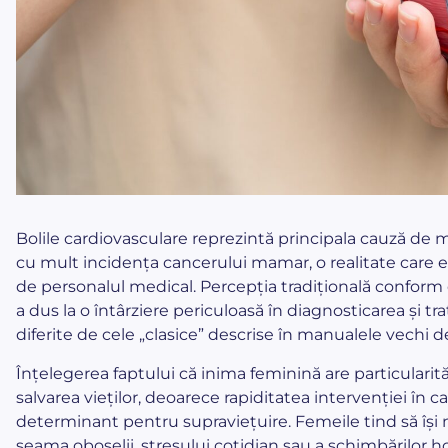
Bolile cardiovasculare reprezintă principala cauză de m
cu mult incidența cancerului mamar, o realitate care e
de personalul medical. Percepția tradițională conform 
a dus la o întârziere periculoasă în diagnosticarea și tr
diferite de cele „clasice” descrise în manualele vechi 
Înțelegerea faptului că inima feminină are particularită
salvarea vieților, deoarece rapiditatea intervenției în
determinant pentru supraviețuire. Femeile tind să își
seama oboselii, stresului cotidian sau a schimbărilor 