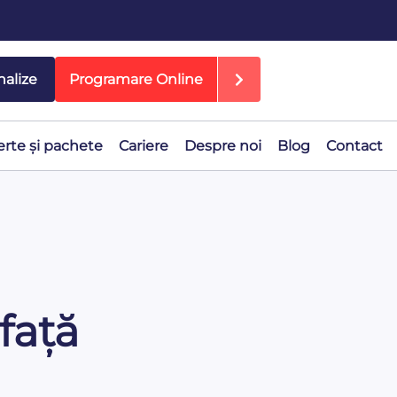
nalize
Programare Online
erte și pachete
Cariere
Despre noi
Blog
Contact
față