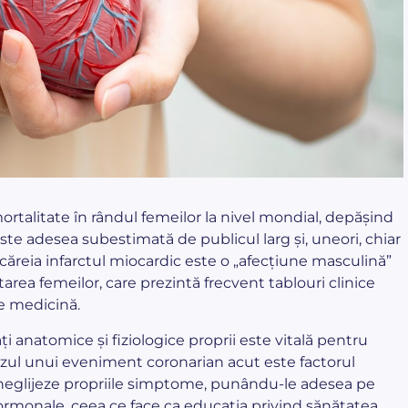
ortalitate în rândul femeilor la nivel mondial, depășind
ste adesea subestimată de publicul larg și, uneori, chiar
căreia infarctul miocardic este o „afecțiune masculină”
atarea femeilor, care prezintă frecvent tablouri clinice
de medicină.
ți anatomice și fiziologice proprii este vitală pentru
 cazul unui eveniment coronarian acut este factorul
 neglijeze propriile simptome, punându-le adesea pe
hormonale, ceea ce face ca educația privind sănătatea