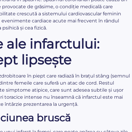
le provocate de grăsime, o condiție medicală care
bilitate crescută a sistemului cardiovascular feminin
a evenimente cardiace acute mai frecvent în rândul
psihică și cea fizică.
ale infarctului:
pt lipsește
zdrobitoare în piept care radiază în brațul stâng (semnul
dintre femeile care suferă un atac de cord. Restul
 simptome atipice, care sunt adesea subtile și ușor
ri toracice intense nu înseamnă că infarctul este mai
e întârzie prezentarea la urgență.
iciunea bruscă
 unui infarct la femei, care poate apărea cu câteva zile