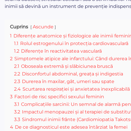
inimii să devină un instrument de prevenție indispens
Cuprins
Ascunde
1
Diferențe anatomice și fiziologice ale inimii femini
1.1
Rolul estrogenului în protecția cardiovasculară
1.2
Diferențe în reactivitatea vasculară
2
Simptomele atipice ale infarctului: Când durerea î
2.1
Oboseala extremă și slăbiciunea bruscă
2.2
Disconfortul abdominal, greața și indigestia
2.3
Durerea în maxilar, gât, umeri sau spate
2.4
Scurtarea respirației și anxietatea inexplicabilă
3
Factori de risc specifici sexului feminin
3.1
Complicațiile sarcinii: Un semnal de alarmă pent
3.2
Impactul menopauzei și al terapiei de substitu
3.3
Sindromul inimii frânte (Cardiomiopatia Takot
4
De ce diagnosticul este adesea întârziat la femei