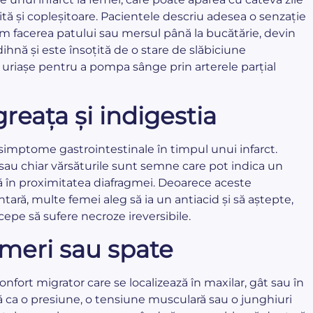
tă și copleșitoare. Pacientele descriu adesea o senzație
um facerea patului sau mersul până la bucătărie, devin
ihnă și este însoțită de o stare de slăbiciune
 uriașe pentru a pompa sânge prin arterele parțial
reața și indigestia
mptome gastrointestinale în timpul unui infarct.
 sau chiar vărsăturile sunt semne care pot indica un
 află în proximitatea diafragmei. Deoarece aceste
ară, multe femei aleg să ia un antiacid și să aștepte,
epe să sufere necroze ireversibile.
umeri sau spate
nfort migrator care se localizează în maxilar, gât sau în
ă ca o presiune, o tensiune musculară sau o junghiuri