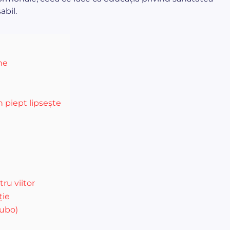
abil.
ne
n piept lipsește
ru viitor
ție
subo)