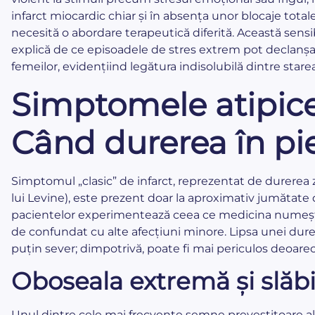
infarct miocardic chiar și în absența unor blocaje tota
necesită o abordare terapeutică diferită. Această sensi
explică de ce episoadele de stres extrem pot declanș
femeilor, evidențiind legătura indisolubilă dintre starea 
Simptomele atipice 
Când durerea în pie
Simptomul „clasic” de infarct, reprezentat de durerea 
lui Levine), este prezent doar la aproximativ jumătate 
pacientelor experimentează ceea ce medicina numește
de confundat cu alte afecțiuni minore. Lipsa unei dure
puțin sever; dimpotrivă, poate fi mai periculos deoarec
Oboseala extremă și slăb
Unul dintre cele mai frecvente semne prevestitoare ale