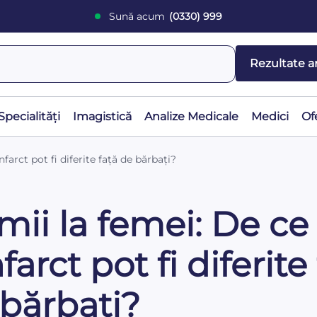
Sună acum
(0330) 999
Rezultate a
Specialități
Imagistică
Analize Medicale
Medici
Of
arct pot fi diferite față de bărbați?
mii la femei: De ce
rct pot fi diferite 
bărbați?