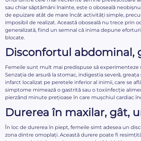
sau chiar săptămâni înainte, este o oboseală neobișnui
de epuizare atât de mare încât activități simple, prec
imposibil de realizat. Această oboseală nu trece prin od
generalizată, fiind un semnal că inima depune eforturi
blocate.
Disconfortul abdominal, g
Femeile sunt mult mai predispuse să experimenteze si
Senzația de arsură la stomac, indigestia severă, greața
infarct localizat pe peretele inferior al inimii, care se
simptome mimează o gastrită sau o toxiinfecție aliment
pierzând minute prețioase în care mușchiul cardiac înc
Durerea în maxilar, gât, 
În loc de durerea în piept, femeile simt adesea un disco
zona dintre omoplați. Această durere poate fi resimțit