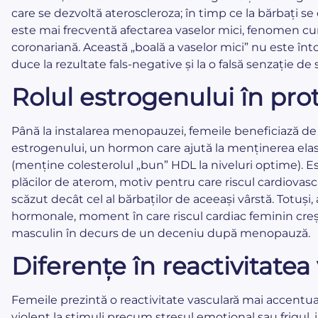
care se dezvoltă ateroscleroza; în timp ce la bărbați se
este mai frecventă afectarea vaselor mici, fenomen c
coronariană. Această „boală a vaselor mici” nu este înto
duce la rezultate fals-negative și la o falsă senzație d
Rolul estrogenului în pro
Până la instalarea menopauzei, femeile beneficiază de 
estrogenului, un hormon care ajută la menținerea elastici
(menține colesterolul „bun” HDL la niveluri optime). E
plăcilor de aterom, motiv pentru care riscul cardiovascu
scăzut decât cel al bărbaților de aceeași vârstă. Totuș
hormonale, moment în care riscul cardiac feminin creș
masculin în decurs de un deceniu după menopauză.
Diferențe în reactivitatea
Femeile prezintă o reactivitate vasculară mai accentua
violent la stimuli precum stresul emoțional sau frigul