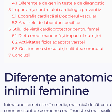
4.1
Diferențele de gen în testele de diagnostic
5
Importanța controlului cardiologic preventiv
5.1
Ecografia cardiacă și Dopplerul vascular
5.2
Analizele de laborator specifice
6
Stilul de viață cardioprotector pentru femei
6.1
Dieta mediteraneană și impactul nutriției
6.2
Activitatea fizică adaptată vârstei
6.3
Gestionarea stresului și calitatea somnului
7
Concluzii
Diferențe anatomice
inimii feminine
Inima unei femei este, în medie, mai mică decât cea a 
coronare, sunt de asemenea mai înguste și mai fragile