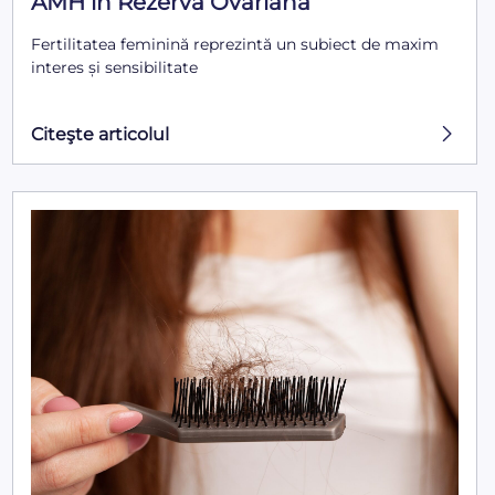
AMH în Rezerva Ovariană
Fertilitatea feminină reprezintă un subiect de maxim
interes și sensibilitate
Citeşte articolul