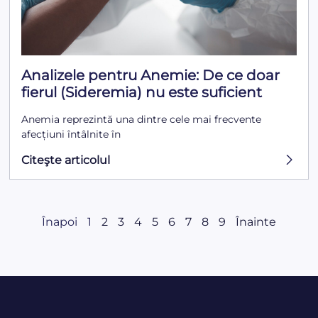
Analizele pentru Anemie: De ce doar
fierul (Sideremia) nu este suficient
Anemia reprezintă una dintre cele mai frecvente
afecțiuni întâlnite în
Citeşte articolul
Înapoi
1
2
3
4
5
6
7
8
9
Înainte