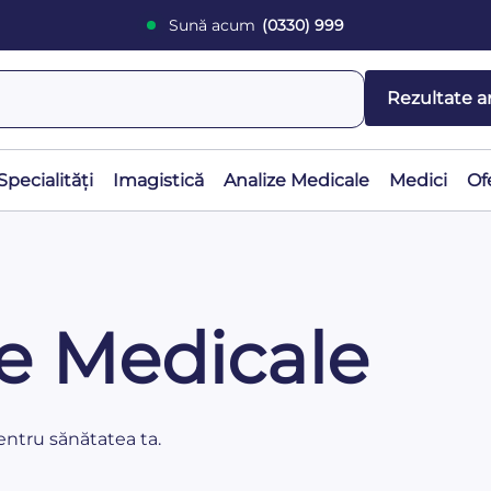
Sună acum
(0330) 999
Rezultate a
Specialități
Imagistică
Analize Medicale
Medici
Of
le Medicale
pentru sănătatea ta.