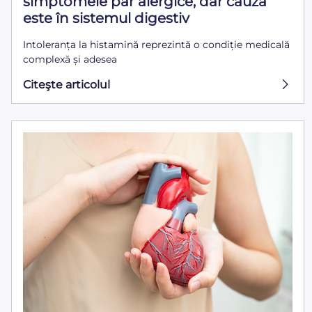
simptomele par alergice, dar cauza
este în sistemul digestiv
Intoleranța la histamină reprezintă o condiție medicală
complexă și adesea
Citeşte articolul