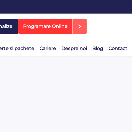
nalize
Programare Online
erte și pachete
Cariere
Despre noi
Blog
Contact