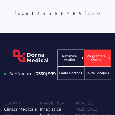
Înapoi
1
2
3
4
5
6
7
8
9
Înainte
Rezultate
Programare
Analize
Online
Caută Doctor
Caută Locaţie
Sună acum
(0330) 999
LOCAȚII
IMAGISTICĂ
ANALIZE
Clinică Medicală
Imagistică
MEDICALE