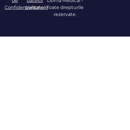
de
datelor
Dorna Medical -
Confidențialitate
personale
Toate drepturile
rezervate.