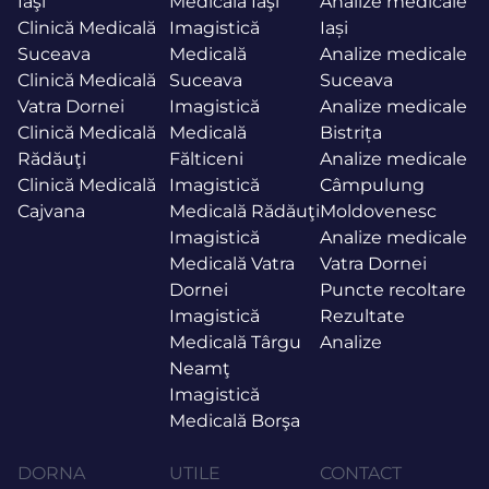
Iaşi
Medicală Iaşi
Analize medicale
Clinică Medicală
Imagistică
Iași
Suceava
Medicală
Analize medicale
Clinică Medicală
Suceava
Suceava
Vatra Dornei
Imagistică
Analize medicale
Clinică Medicală
Medicală
Bistrița
Rădăuţi
Fălticeni
Analize medicale
Clinică Medicală
Imagistică
Câmpulung
Cajvana
Medicală Rădăuţi
Moldovenesc
Imagistică
Analize medicale
Medicală Vatra
Vatra Dornei
Dornei
Puncte recoltare
Imagistică
Rezultate
Medicală Târgu
Analize
Neamţ
Imagistică
Medicală Borşa
DORNA
UTILE
CONTACT