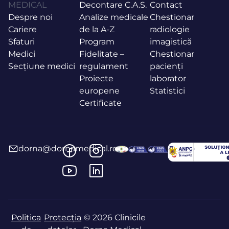
MEDICAL
Decontare C.A.S.
Contact
Despre noi
Analize medicale
Chestionar
Cariere
de la A-Z
radiologie
Sfaturi
Program
imagistică
Medici
Fidelitate –
Chestionar
Secțiune medici
regulament
pacienți
Proiecte
laborator
europene
Statistici
Certificate
dorna@dornamedical.ro
Politica
Protecția
© 2026 Clinicile