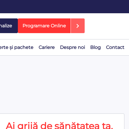
nalize
Programare Online
erte și pachete
Cariere
Despre noi
Blog
Contact
Ai grijă de sănătatea ta,