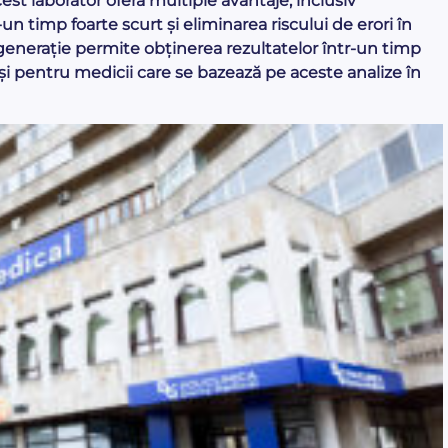
cest laborator oferă multiple avantaje, inclusiv
n timp foarte scurt și eliminarea riscului de erori în
generație permite obținerea rezultatelor într-un timp
și pentru medicii care se bazează pe aceste analize în