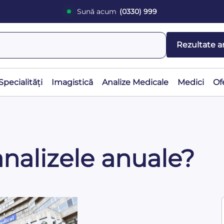
Sună acum
(0330) 999
Rezultate a
Specialități
Imagistică
Analize Medicale
Medici
Of
 analizele anuale?