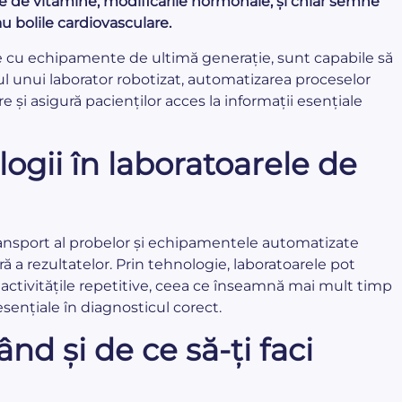
e de vitamine, modificările hormonale, și chiar semne
au bolile cardiovasculare.
te cu echipamente de ultimă generație, sunt capabile să
ul unui laborator robotizat, automatizarea proceselor
 și asigură pacienților acces la informații esențiale
ogii în laboratoarele de
transport al probelor și echipamentele automatizate
ră a rezultatelor. Prin tehnologie, laboratoarele pot
e activitățile repetitive, ceea ce înseamnă mai mult timp
esențiale în diagnosticul corect.
nd și de ce să-ți faci