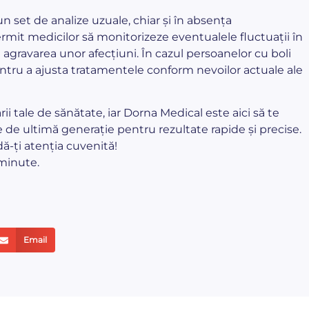
n set de analize uzuale, chiar și în absența
mit medicilor să monitorizeze eventualele fluctuații în
i agravarea unor afecțiuni. În cazul persoanelor cu boli
entru a ajusta tratamentele conform nevoilor actuale ale
rii tale de sănătate, iar Dorna Medical este aici să te
 de ultimă generație pentru rezultate rapide și precise.
dă-ți atenția cuvenită!
 minute.
Email