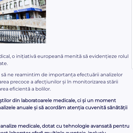
ical, o inițiativă europeană menită să evidențieze rolul
ate.
 să ne reamintim de importanța efectuării analizelor
rea precoce a afecțiunilor și în monitorizarea stării
ea eficientă a bolilor.
știlor din laboratoarele medicale, ci și un moment
lizele anuale și să acordăm atenția cuvenită sănătății
e analize medicale, dotat cu tehnologie avansată pentru