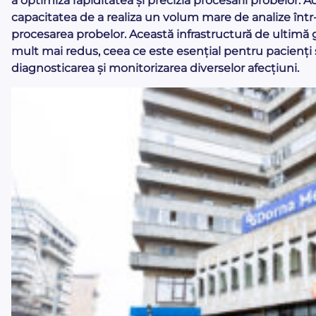
a optimiza rapiditatea și precizia procesării probelor. A
capacitatea de a realiza un volum mare de analize într-u
procesarea probelor. Această infrastructură de ultimă 
mult mai redus, ceea ce este esențial pentru pacienți 
diagnosticarea și monitorizarea diverselor afecțiuni.