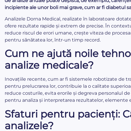
de analize anuale poate depista, de exemplu, carențel
incipiente ale unor boli mai grave, cum ar fi diabetul s
Analizele Dorna Medical, realizate în laboratoare dota
ofere rezultate rapide și extrem de precise. În context
reduce riscul de erori umane, crește viteza de procesare
pentru sănătatea lor, într-un timp record.
Cum ne ajută noile tehnol
analize medicale?
Inovațiile recente, cum ar fi sistemele robotizate de 
pentru prelucrarea lor, contribuie la o calitate superioa
reduce costurile, evita erorile și degreva personalul d
pentru analiza și interpretarea rezultatelor, elemente 
Sfaturi pentru pacienți: Câ
analizele?