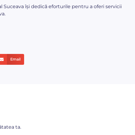
l Suceava își dedică eforturile pentru a oferi servicii
va.
Email
ătatea ta.