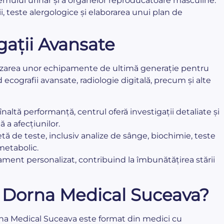
temului urinar și a organelor reproducătoare masculine.
i, teste alergologice și elaborarea unui plan de
gații Avansate
ilizarea unor echipamente de ultimă generație pentru
 ecografii avansate, radiologie digitală, precum și alte
altă performanță, centrul oferă investigații detaliate și
ă a afecțiunilor.
ă de teste, inclusiv analize de sânge, biochimie, teste
 metabolic.
ament personalizat, contribuind la îmbunătățirea stării
ca Dorna Medical Suceava?
na Medical Suceava este format din medici cu