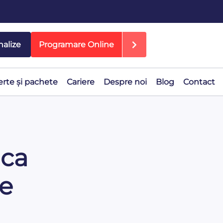
nalize
Programare Online
erte și pachete
Cariere
Despre noi
Blog
Contact
ica
re