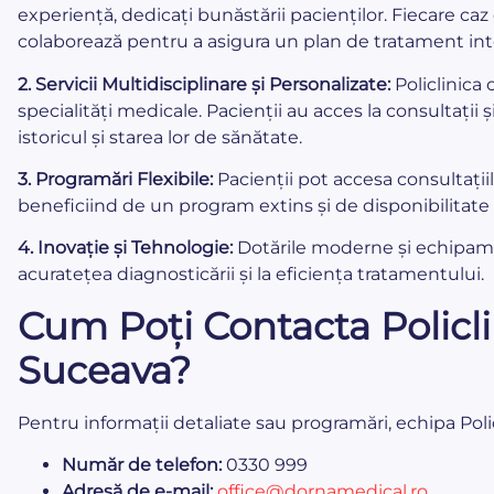
experiență, dedicați bunăstării pacienților. Fiecare caz 
colaborează pentru a asigura un plan de tratament integ
2. Servicii Multidisciplinare și Personalizate:
Policlinica 
specialități medicale. Pacienții au acces la consultații 
istoricul și starea lor de sănătate.
3. Programări Flexibile:
Pacienții pot accesa consultațiil
beneficiind de un program extins și de disponibilitate
4. Inovație și Tehnologie:
Dotările moderne și echipamen
acuratețea diagnosticării și la eficiența tratamentului.
Cum Poți Contacta Policl
Suceava?
Pentru informații detaliate sau programări, echipa Poli
Număr de telefon:
0330 999
Adresă de e-mail:
office@dornamedical.ro