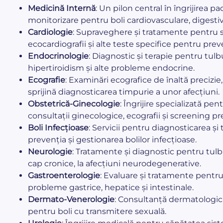
Medicină Internă
: Un pilon central în îngrijirea p
monitorizare pentru boli cardiovasculare, digestiv
Cardiologie
: Supraveghere și tratamente pentru s
ecocardiografii și alte teste specifice pentru prev
Endocrinologie
: Diagnostic și terapie pentru tulb
hipertiroidism și alte probleme endocrine.
Ecografie
: Examinări ecografice de înaltă precizie
sprijină diagnosticarea timpurie a unor afecțiuni.
Obstetrică-Ginecologie
: Îngrijire specializată pe
consultații ginecologice, ecografii și screening pr
Boli Infecțioase
: Servicii pentru diagnosticarea și 
prevenția și gestionarea bolilor infecțioase.
Neurologie
: Tratamente și diagnostic pentru tulbu
cap cronice, la afecțiuni neurodegenerative.
Gastroenterologie
: Evaluare și tratamente pentru 
probleme gastrice, hepatice și intestinale.
Dermato-Venerologie
: Consultanță dermatologică
pentru boli cu transmitere sexuală.