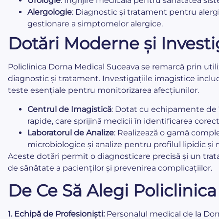
Urologie
: Îngrijire medicală pentru sănătatea sis
Alergologie
: Diagnostic și tratament pentru alergi
gestionare a simptomelor alergice.
Dotări Moderne și Investi
Policlinica Dorna Medical Suceava se remarcă prin ut
diagnostic și tratament. Investigațiile imagistice includ
teste esențiale pentru monitorizarea afecțiunilor.
Centrul de Imagistică
: Dotat cu echipamente de în
rapide, care sprijină medicii în identificarea corect
Laboratorul de Analize
: Realizează o gamă complet
microbiologice și analize pentru profilul lipidic și
Aceste dotări permit o diagnosticare precisă și un trat
de sănătate a pacienților și prevenirea complicațiilor.
De Ce Să Alegi Policlini
1. Echipă de Profesioniști:
Personalul medical de la Dor