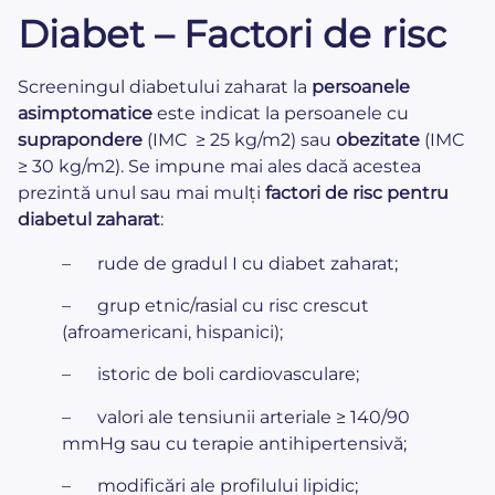
Diabet – Factori de risc
Screeningul diabetului zaharat la
persoanele
asimptomatice
este indicat la persoanele cu
suprapondere
(IMC ≥ 25 kg/m2) sau
obezitate
(IMC
≥ 30 kg/m2). Se impune mai ales dacă acestea
prezintă unul sau mai mulți
factori de risc pentru
diabetul zaharat
:
– rude de gradul I cu diabet zaharat;
– grup etnic/rasial cu risc crescut
(afroamericani, hispanici);
– istoric de boli cardiovasculare;
– valori ale tensiunii arteriale ≥ 140/90
mmHg sau cu terapie antihipertensivă;
– modificări ale profilului lipidic;