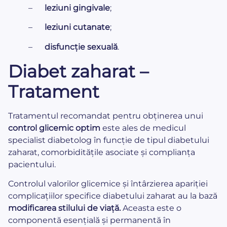
–
leziuni gingivale
;
–
leziuni cutanate
;
–
disfuncție sexuală
.
Diabet zaharat –
Tratament
Tratamentul recomandat pentru obținerea unui
control glicemic optim
este ales de medicul
specialist diabetolog în funcție de tipul diabetului
zaharat, comorbiditățile asociate și complianța
pacientului.
Controlul valorilor glicemice și întârzierea apariției
complicațiilor specifice diabetului zaharat au la bază
modificarea stilului de viață.
Aceasta este o
componentă esențială și permanentă în