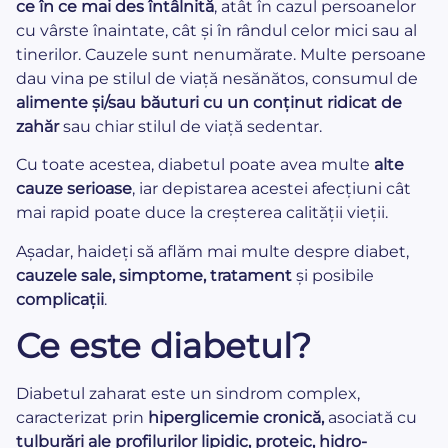
ce în ce mai des întâlnită
, atât în cazul persoanelor
cu vârste înaintate, cât și în rândul celor mici sau al
tinerilor. Cauzele sunt nenumărate. Multe persoane
dau vina pe stilul de viață nesănătos, consumul de
alimente și/sau băuturi cu un conținut ridicat de
zahăr
sau chiar stilul de viață sedentar.
Cu toate acestea, diabetul poate avea multe
alte
cauze serioase
, iar depistarea acestei afecțiuni cât
mai rapid poate duce la creșterea calității vieții.
Așadar, haideți să aflăm mai multe despre diabet,
cauzele sale, simptome, tratament
și posibile
complicații
.
Ce este diabetul?
Diabetul zaharat este un sindrom complex,
caracterizat prin
hiperglicemie cronică,
asociată cu
tulburări ale profilurilor lipidic, proteic, hidro-