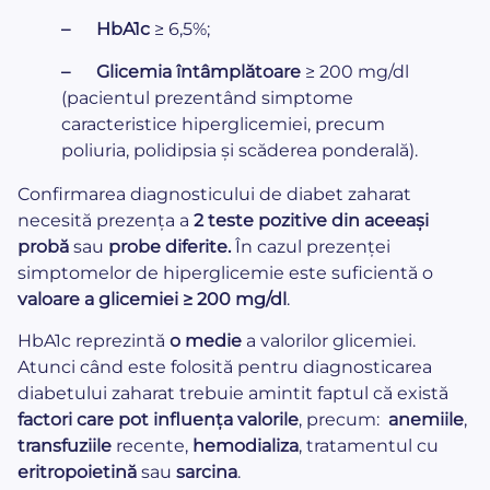
– HbA1c
≥ 6,5%;
– Glicemia întâmplătoare
≥ 200 mg/dl
(pacientul prezentând simptome
caracteristice hiperglicemiei, precum
poliuria, polidipsia și scăderea ponderală).
Confirmarea diagnosticului de diabet zaharat
necesită prezența a
2 teste pozitive din aceeași
probă
sau
probe diferite.
În cazul prezenței
simptomelor de hiperglicemie este suficientă o
valoare a glicemiei ≥ 200 mg/dl
.
HbA1c reprezintă
o medie
a valorilor glicemiei.
Atunci când este folosită pentru diagnosticarea
diabetului zaharat trebuie amintit faptul că există
factori care pot influența valorile
, precum:
anemiile
,
transfuziile
recente,
hemodializa
, tratamentul cu
eritropoietină
sau
sarcina
.