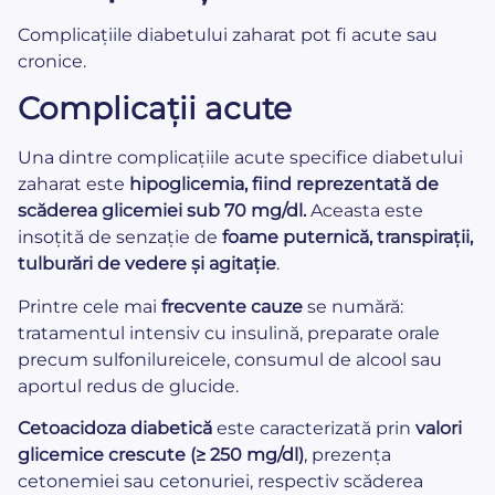
Complicațiile diabetului zaharat pot fi acute sau
cronice.
Complicații acute
Una dintre complicațiile acute specifice diabetului
zaharat este
hipoglicemia, fiind reprezentată de
scăderea glicemiei sub 70 mg/dl.
Aceasta este
insoțită de senzație de
foame puternică, transpirații,
tulburări de vedere și agitație
.
Printre cele mai
frecvente cauze
se numără:
tratamentul intensiv cu insulină, preparate orale
precum sulfonilureicele, consumul de alcool sau
aportul redus de glucide.
Cetoacidoza diabetică
este caracterizată prin
valori
glicemice crescute
(≥ 250 mg/dl)
, prezența
cetonemiei sau cetonuriei, respectiv scăderea