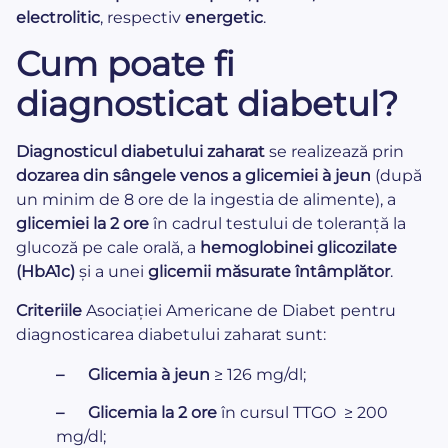
electrolitic
, respectiv
energetic
.
Cum poate fi
diagnosticat diabetul?
Diagnosticul diabetului zaharat
se realizează prin
dozarea din sângele venos a glicemiei à jeun
(după
un minim de 8 ore de la ingestia de alimente), a
glicemiei la 2 ore
în cadrul testului de toleranță la
glucoză pe cale orală, a
hemoglobinei glicozilate
(HbA1c)
și a unei
glicemii măsurate întâmplător
.
Criteriile
Asociației Americane de Diabet pentru
diagnosticarea diabetului zaharat sunt:
– Glicemia à jeun
≥ 126 mg/dl;
– Glicemia la 2 ore
în cursul TTGO ≥ 200
mg/dl;