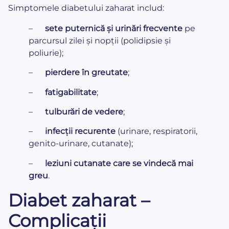
Simptomele diabetului zaharat includ:
–
sete puternică și urinări frecvente
pe
parcursul zilei și nopții (polidipsie și
poliurie);
–
pierdere în greutate
;
–
fatigabilitate
;
–
tulburări de vedere
;
–
infecții recurente
(urinare, respiratorii,
genito-urinare, cutanate);
–
leziuni cutanate care se vindecă mai
greu
.
Diabet zaharat –
Complicații