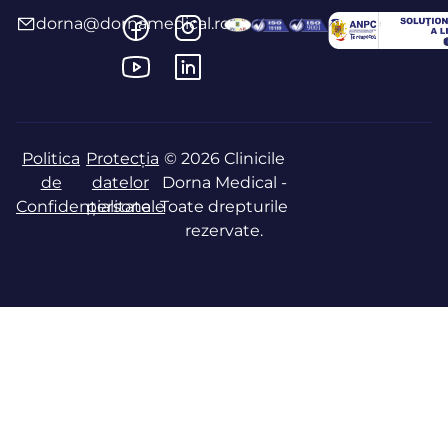
dorna@dornamedical.ro
Politica
Protecția
© 2026 Clinicile
de
datelor
Dorna Medical -
Confidențialitate
personale
Toate drepturile
rezervate.