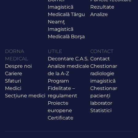
Imagistică
Rezultate
Medicală Târgu
Analize
Neamţ
Imagistică
Medicală Borşa
DORNA
UTILE
CONTACT
MEDICAL
Decontare C.A.S.
Contact
Despre noi
Analize medicale
Chestionar
Cariere
de la A-Z
radiologie
Sfaturi
Program
imagistică
Medici
Fidelitate –
Chestionar
Secțiune medici
regulament
pacienți
Proiecte
laborator
europene
Statistici
Certificate