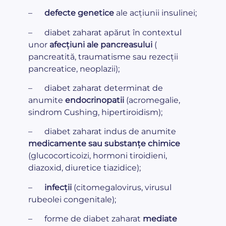
–
defecte genetice
ale acțiunii insulinei;
– diabet zaharat apărut în contextul
unor
afecțiuni ale pancreasului
(
pancreatită, traumatisme sau rezecții
pancreatice, neoplazii);
– diabet zaharat determinat de
anumite
endocrinopatii
(acromegalie,
sindrom Cushing, hipertiroidism);
– diabet zaharat indus de anumite
medicamente sau substanțe chimice
(glucocorticoizi, hormoni tiroidieni,
diazoxid, diuretice tiazidice);
–
infecții
(citomegalovirus, virusul
rubeolei congenitale);
– forme de diabet zaharat
mediate