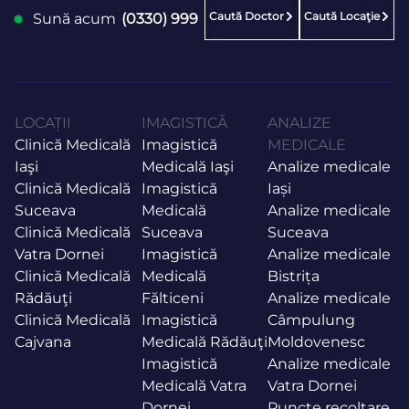
Caută Doctor
Caută Locaţie
Sună acum
(0330) 999
LOCAȚII
IMAGISTICĂ
ANALIZE
Clinică Medicală
Imagistică
MEDICALE
Iaşi
Medicală Iaşi
Analize medicale
Clinică Medicală
Imagistică
Iași
Suceava
Medicală
Analize medicale
Clinică Medicală
Suceava
Suceava
Vatra Dornei
Imagistică
Analize medicale
Clinică Medicală
Medicală
Bistrița
Rădăuţi
Fălticeni
Analize medicale
Clinică Medicală
Imagistică
Câmpulung
Cajvana
Medicală Rădăuţi
Moldovenesc
Imagistică
Analize medicale
Medicală Vatra
Vatra Dornei
Dornei
Puncte recoltare