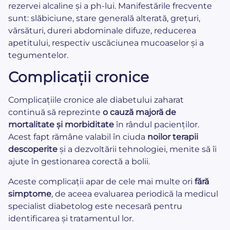
rezervei alcaline și a ph-lui. Manifestările frecvente
sunt: slăbiciune, stare generală alterată, grețuri,
vărsături, dureri abdominale difuze, reducerea
apetitului, respectiv uscăciunea mucoaselor și a
tegumentelor.
Complicații cronice
Complicațiile cronice ale diabetului zaharat
continuă să reprezinte
o cauză majoră de
mortalitate și morbiditate
în rândul pacienților.
Acest fapt rămâne valabil în ciuda
noilor terapii
descoperite
și a dezvoltării tehnologiei, menite să îi
ajute în gestionarea corectă a bolii.
Aceste complicații apar de cele mai multe ori
fără
simptome
, de aceea evaluarea periodică la medicul
specialist diabetolog este necesară pentru
identificarea și tratamentul lor.