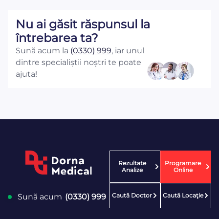
Nu ai găsit răspunsul la
întrebarea ta?
Sună acum la
(0330) 999
, iar unul
dintre specialiștii noștri te poate
ajuta!
Rezultate
Programare
Analize
Online
Caută Doctor
Caută Locaţie
Sună acum
(0330) 999