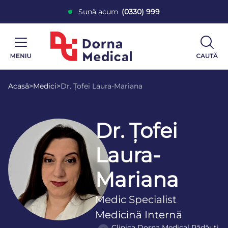
Sună acum
(0330) 999
Acasă
>
Medici
>
Dr. Țofei Laura-Mariana
Dr. Țofei
Laura-
Mariana
Medic Specialist
Medicină Internă
Clinica Dorna Medical Rădăuți