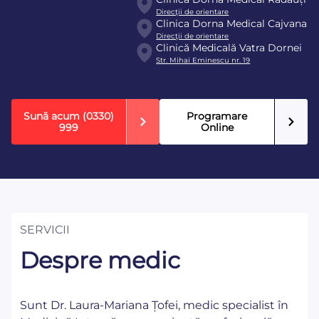
Direcţii de orientare
Clinica Dorna Medical Cajvana
Direcţii de orientare
Clinică Medicală Vatra Dornei
Str. Mihai Eminescu nr. 19
Sună acum
(0330)
Programare
999
Online
SERVICII
Despre medic
Sunt Dr. Laura-Mariana Țofei, medic specialist în