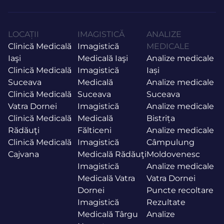
LOCAȚII
IMAGISTICĂ
ANALIZE
Clinică Medicală
Imagistică
MEDICALE
Iaşi
Medicală Iaşi
Analize medicale
Clinică Medicală
Imagistică
Iași
Suceava
Medicală
Analize medicale
Clinică Medicală
Suceava
Suceava
Vatra Dornei
Imagistică
Analize medicale
Clinică Medicală
Medicală
Bistrița
Rădăuţi
Fălticeni
Analize medicale
Clinică Medicală
Imagistică
Câmpulung
Cajvana
Medicală Rădăuţi
Moldovenesc
Imagistică
Analize medicale
Medicală Vatra
Vatra Dornei
Dornei
Puncte recoltare
Imagistică
Rezultate
Medicală Târgu
Analize