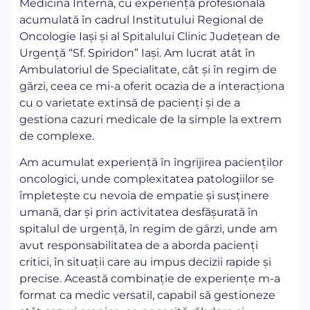
Medicină Internă, cu experiență profesională
acumulată în cadrul Institutului Regional de
Oncologie Iași și al Spitalului Clinic Județean de
Urgență “Sf. Spiridon” Iași. Am lucrat atât în
Ambulatoriul de Specialitate, cât și în regim de
gărzi, ceea ce mi-a oferit ocazia de a interacționa
cu o varietate extinsă de pacienți și de a
gestiona cazuri medicale de la simple la extrem
de complexe.
Am acumulat experiență în îngrijirea pacienților
oncologici, unde complexitatea patologiilor se
împletește cu nevoia de empatie și susținere
umană, dar și prin activitatea desfășurată în
spitalul de urgență, în regim de gărzi, unde am
avut responsabilitatea de a aborda pacienți
critici, în situații care au impus decizii rapide și
precise. Această combinație de experiențe m-a
format ca medic versatil, capabil să gestioneze