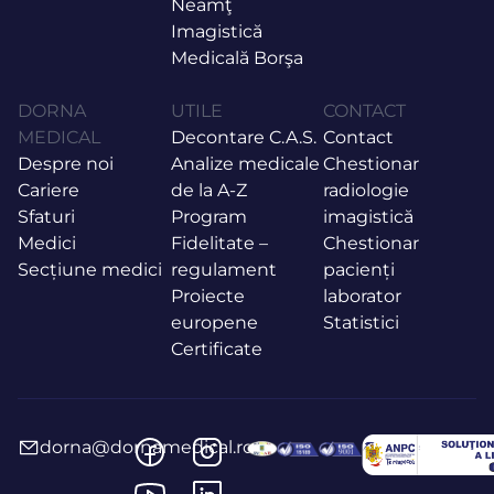
Neamţ
Imagistică
Medicală Borşa
DORNA
UTILE
CONTACT
MEDICAL
Decontare C.A.S.
Contact
Despre noi
Analize medicale
Chestionar
Cariere
de la A-Z
radiologie
Sfaturi
Program
imagistică
Medici
Fidelitate –
Chestionar
Secțiune medici
regulament
pacienți
Proiecte
laborator
europene
Statistici
Certificate
dorna@dornamedical.ro