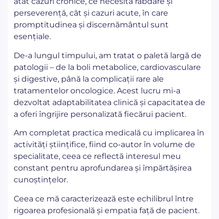
atât cazuri cronice, ce necesită răbdare și
perseverență, cât și cazuri acute, în care
promptitudinea și discernământul sunt
esențiale.
De-a lungul timpului, am tratat o paletă largă de
patologii – de la boli metabolice, cardiovasculare
și digestive, până la complicații rare ale
tratamentelor oncologice. Acest lucru mi-a
dezvoltat adaptabilitatea clinică și capacitatea de
a oferi îngrijire personalizată fiecărui pacient.
Am completat practica medicală cu implicarea în
activități științifice, fiind co-autor în volume de
specialitate, ceea ce reflectă interesul meu
constant pentru aprofundarea și împărtășirea
cunoștințelor.
Ceea ce mă caracterizează este echilibrul între
rigoarea profesională și empatia față de pacient.