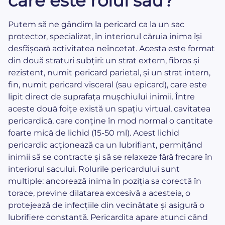
care este rolul său?
Putem să ne gândim la pericard ca la un sac
protector, specializat, în interiorul căruia inima își
desfășoară activitatea neîncetat. Acesta este format
din două straturi subțiri: un strat extern, fibros și
rezistent, numit pericard parietal, și un strat intern,
fin, numit pericard visceral (sau epicard), care este
lipit direct de suprafața mușchiului inimii. Între
aceste două foițe există un spațiu virtual, cavitatea
pericardică, care conține în mod normal o cantitate
foarte mică de lichid (15-50 ml). Acest lichid
pericardic acționează ca un lubrifiant, permițând
inimii să se contracte și să se relaxeze fără frecare în
interiorul sacului. Rolurile pericardului sunt
multiple: ancorează inima în poziția sa corectă în
torace, previne dilatarea excesivă a acesteia, o
protejează de infecțiile din vecinătate și asigură o
lubrifiere constantă. Pericardita apare atunci când