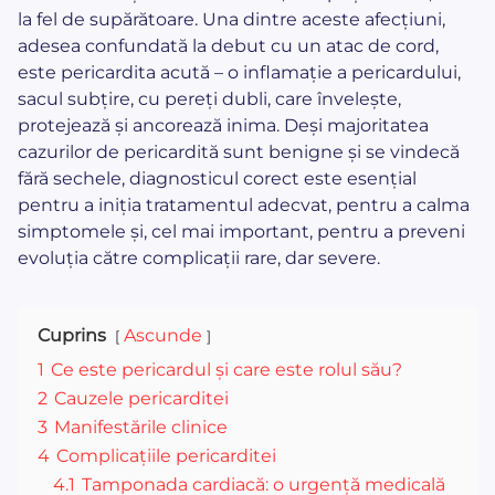
la fel de supărătoare. Una dintre aceste afecțiuni,
adesea confundată la debut cu un atac de cord,
este pericardita acută – o inflamație a pericardului,
sacul subțire, cu pereți dubli, care învelește,
protejează și ancorează inima. Deși majoritatea
cazurilor de pericardită sunt benigne și se vindecă
fără sechele, diagnosticul corect este esențial
pentru a iniția tratamentul adecvat, pentru a calma
simptomele și, cel mai important, pentru a preveni
evoluția către complicații rare, dar severe.
Cuprins
Ascunde
1
Ce este pericardul și care este rolul său?
2
Cauzele pericarditei
3
Manifestările clinice
4
Complicațiile pericarditei
4.1
Tamponada cardiacă: o urgență medicală