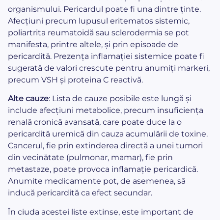
organismului. Pericardul poate fi una dintre ținte.
Afecțiuni precum lupusul eritematos sistemic,
poliartrita reumatoidă sau sclerodermia se pot
manifesta, printre altele, și prin episoade de
pericardită. Prezența inflamației sistemice poate fi
sugerată de valori crescute pentru anumiți markeri,
precum VSH și proteina C reactivă.
Alte cauze
: Lista de cauze posibile este lungă și
include afecțiuni metabolice, precum insuficiența
renală cronică avansată, care poate duce la o
pericardită uremică din cauza acumulării de toxine.
Cancerul, fie prin extinderea directă a unei tumori
din vecinătate (pulmonar, mamar), fie prin
metastaze, poate provoca inflamație pericardică.
Anumite medicamente pot, de asemenea, să
inducă pericardită ca efect secundar.
În ciuda acestei liste extinse, este important de