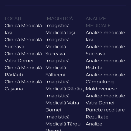
LOCAȚII
IMAGISTICĂ
ANALIZE
Clinică Medicală
Imagistică
MEDICALE
Iaşi
Medicală Iaşi
Analize medicale
Clinică Medicală
Imagistică
Iași
Suceava
Medicală
Analize medicale
Clinică Medicală
Suceava
Suceava
Vatra Dornei
Imagistică
Analize medicale
Clinică Medicală
Medicală
Bistrița
Rădăuţi
Fălticeni
Analize medicale
Clinică Medicală
Imagistică
Câmpulung
Cajvana
Medicală Rădăuţi
Moldovenesc
Imagistică
Analize medicale
Medicală Vatra
Vatra Dornei
Dornei
Puncte recoltare
Imagistică
Rezultate
Medicală Târgu
Analize
Neamţ