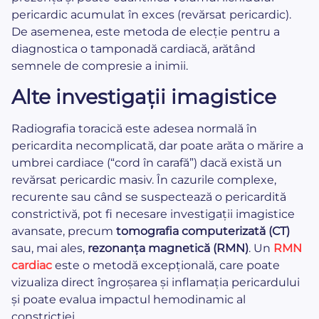
pericardic acumulat în exces (revărsat pericardic).
De asemenea, este metoda de elecție pentru a
diagnostica o tamponadă cardiacă, arătând
semnele de compresie a inimii.
Alte investigații imagistice
Radiografia toracică este adesea normală în
pericardita necomplicată, dar poate arăta o mărire a
umbrei cardiace (“cord în carafă”) dacă există un
revărsat pericardic masiv. În cazurile complexe,
recurente sau când se suspectează o pericardită
constrictivă, pot fi necesare investigații imagistice
avansate, precum
tomografia computerizată (CT)
sau, mai ales,
rezonanța magnetică (RMN)
. Un
RMN
cardiac
este o metodă excepțională, care poate
vizualiza direct îngroșarea și inflamația pericardului
și poate evalua impactul hemodinamic al
constricției.