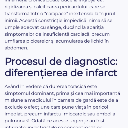
rigidizarea și calcificarea pericardului, care se
transformă într-o “carapace” inextensibilă în jurul
inimii. Această constricție împiedică inima să se
umple adecvat cu sânge, ducând la apariția
simptomelor de insuficiență cardiacă, precum
umflarea picioarelor și acumularea de lichid în
abdomen.
Procesul de diagnostic:
diferențierea de infarct
Având în vedere că durerea toracică este
simptomul dominant, prima și cea mai importantă
misiune a medicului în camera de gardă este de a
exclude o afecțiune care pune viața în pericol
imediat, precum infarctul miocardic sau embolia
pulmonară. Odată ce aceste urgențe au fost
infirmate, investigațiile se concentrează pe