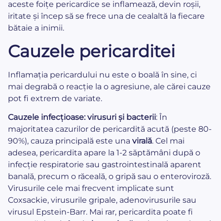
aceste foițe pericardice se inflamează, devin roșii,
iritate și încep să se frece una de cealaltă la fiecare
bătaie a inimii.
Cauzele pericarditei
Inflamația pericardului nu este o boală în sine, ci
mai degrabă o reacție la o agresiune, ale cărei cauze
pot fi extrem de variate.
Cauzele infecțioase: virusuri și bacterii
: În
majoritatea cazurilor de pericardită acută (peste 80-
90%), cauza principală este una
virală
. Cel mai
adesea, pericardita apare la 1-2 săptămâni după o
infecție respiratorie sau gastrointestinală aparent
banală, precum o răceală, o gripă sau o enteroviroză.
Virusurile cele mai frecvent implicate sunt
Coxsackie, virusurile gripale, adenovirusurile sau
virusul Epstein-Barr. Mai rar, pericardita poate fi