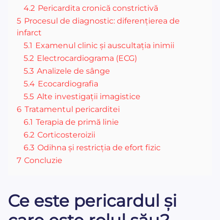
4.2
Pericardita cronică constrictivă
5
Procesul de diagnostic: diferențierea de
infarct
5.1
Examenul clinic și auscultația inimii
5.2
Electrocardiograma (ECG)
5.3
Analizele de sânge
5.4
Ecocardiografia
5.5
Alte investigații imagistice
6
Tratamentul pericarditei
6.1
Terapia de primă linie
6.2
Corticosteroizii
6.3
Odihna și restricția de efort fizic
7
Concluzie
Ce este pericardul și