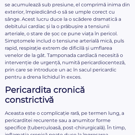
se acumulează sub presiune, el comprimă inima din
exterior, împiedicând-o să se umple corect cu
sânge. Acest lucru duce la o scădere dramatică a
debitului cardiac și la o prăbușire a tensiunii
arteriale, o stare de șoc ce pune viața în pericol.
Simptomele includ o tensiune arterială mică, puls
rapid, respirație extrem de dificilă și umflarea
venelor de la gât. Tamponada cardiacă necesită o
intervenție de urgență, numită pericardiocenteză,
prin care se introduce un ac în sacul pericardic
pentru a drena lichidul în exces.
Pericardita cronică
constrictivă
Aceasta este o complicație rară, pe termen lung, a
pericarditei recurente sau a anumitor forme
specifice (tuberculoasă, post-chirurgicală). În timp,
inflamația cronică poate duce la îngroșarea,