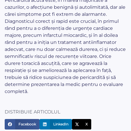
Pericardita acută este, în marea majoritate a
cazurilor, o afecțiune benignă și autolimitată, dar ale
cărei simptome pot fi extrem de alarmante.
Diagnosticul corect și rapid este crucial, în primul
rând pentru a o diferenția de urgențe cardiace
majore, precum infarctul miocardic, și în al doilea
rând pentru a iniția un tratament antiinflamator
adecvat, care nu doar calmează durerea, ci și reduce
semnificativ riscul de recurențe viitoare. Orice
durere toracică ascuțită, care se agravează la
respirație și se ameliorează la aplecarea în față,
trebuie să ridice suspiciunea de pericardită și să
determine prezentarea la medic pentru o evaluare
completă.
DISTRIBUIE ARTICOLUL
Facebook
LinkedIn
X