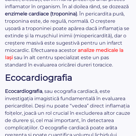
inflamator în organism. În al doilea rând, se dozează
enzimele cardiace (troponina)
. În pericardita pură,
troponina este, de regulă, normală. O creștere
ușoară a troponinei poate apărea dacă inflamația se
extinde și la mușchiul inimii (miopericardită), dar o
creștere masivă este sugestivă pentru un infarct
miocardic. Efectuarea acestor
analize medicale la
Iași
sau în alt centru specializat este un pas
standard în evaluarea oricărei dureri toracice.
Ecocardiografia
Ecocardiografia
, sau ecografia cardiacă, este
investigația imagistică fundamentală în evaluarea
pericarditei. Deși nu poate “vedea” direct inflamația
foițelor, joacă un rol crucial în excluderea altor cauze
de durere și, cel mai important, în detectarea
complicațiilor. O ecografie cardiacă poate arăta
prezența și poate cuantifica volumul lichidului