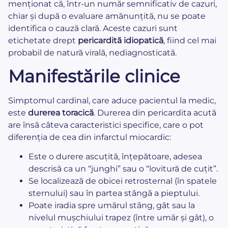
menționat că, într-un număr semnificativ de cazuri,
chiar și după o evaluare amănunțită, nu se poate
identifica o cauză clară. Aceste cazuri sunt
etichetate drept
pericardită idiopatică
, fiind cel mai
probabil de natură virală, nediagnosticată.
Manifestările clinice
Simptomul cardinal, care aduce pacientul la medic,
este
durerea toracică
. Durerea din pericardita acută
are însă câteva caracteristici specifice, care o pot
diferenția de cea din infarctul miocardic:
Este o durere ascuțită, înțepătoare, adesea
descrisă ca un “junghi” sau o “lovitură de cuțit”.
Se localizează de obicei retrosternal (în spatele
sternului) sau în partea stângă a pieptului.
Poate iradia spre umărul stâng, gât sau la
nivelul mușchiului trapez (între umăr și gât), o