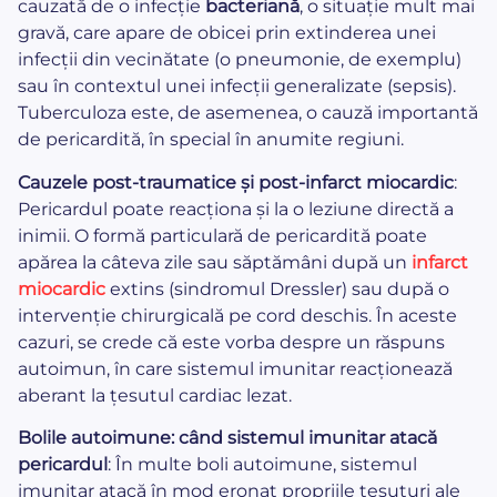
cauzată de o infecție
bacteriană
, o situație mult mai
gravă, care apare de obicei prin extinderea unei
infecții din vecinătate (o pneumonie, de exemplu)
sau în contextul unei infecții generalizate (sepsis).
Tuberculoza este, de asemenea, o cauză importantă
de pericardită, în special în anumite regiuni.
Cauzele post-traumatice și post-infarct miocardic
:
Pericardul poate reacționa și la o leziune directă a
inimii. O formă particulară de pericardită poate
apărea la câteva zile sau săptămâni după un
infarct
miocardic
extins (sindromul Dressler) sau după o
intervenție chirurgicală pe cord deschis. În aceste
cazuri, se crede că este vorba despre un răspuns
autoimun, în care sistemul imunitar reacționează
aberant la țesutul cardiac lezat.
Bolile autoimune: când sistemul imunitar atacă
pericardul
: În multe boli autoimune, sistemul
imunitar atacă în mod eronat propriile țesuturi ale