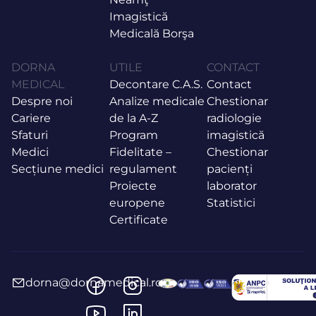
Imagistică
Medicală Borşa
DORNA
UTILE
CONTACT
MEDICAL
Decontare C.A.S.
Contact
Despre noi
Analize medicale
Chestionar
Cariere
de la A-Z
radiologie
Sfaturi
Program
imagistică
Medici
Fidelitate –
Chestionar
Secțiune medici
regulament
pacienți
Proiecte
laborator
europene
Statistici
Certificate
dorna@dornamedical.ro