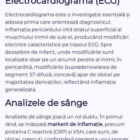
Electrocardiograma (ECG)
Electrocardiograma este o investigație esențială și
adesea prima care orientează diagnosticul.
Inflamația pericardului irită stratul superficial al
mușchiului inimii de sub el, producând modificări
electrice caracteristice pe traseul ECG. Spre
deosebire de infarct, unde modificările sunt
localizate doar pe un anumit perete al inimii, în
pericardită, modificările (supradenivelarea de
segment ST difuză, concavă) apar de obicei pe
majoritatea derivațiilor, reflectând inflamația
generalizată.
Analizele de sânge
Analizele de sânge joacă un rol dublu. În primul
rând, se măsoară
markerii de inflamație
, precum
proteina C reactivă (CRP) și VSH, care sunt, de
obicei, crescuți, confirmând prezența unui proces