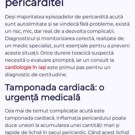
pericarditei
Deși majoritatea episoadelor de pericardită acută
sunt autolimitate și se vindecă fără probleme, există
un risc, mic, dar real, de a dezvolta complicații.
Diagnosticul și monitorizarea corectă, realizate de
un medic specialist, sunt esențiale pentru a preveni
aceste situații. Orice durere toracică suspectă
necesită o evaluare promptă, iar un consult la
cardiologie în Iași
este primul pas pentru un
diagnostic de certitudine.
Tamponada cardiacă: o
urgență medicală
Cea mai de temut complicație acută este
tamponada cardiacă. Inflamația pericardului poate
duce uneori la acumularea unei cantități mari și
rapide de lichid în sacul pericardic. Când acest lichid