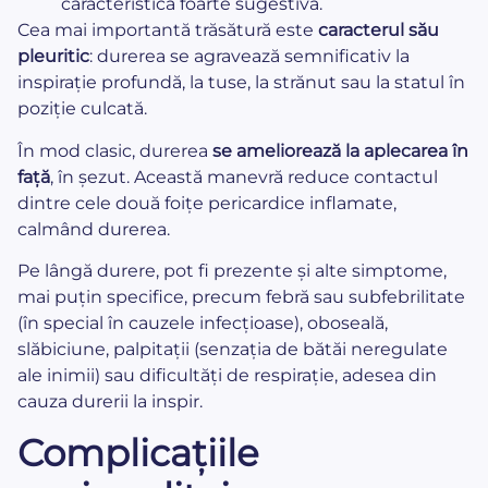
caracteristică foarte sugestivă.
Cea mai importantă trăsătură este
caracterul său
pleuritic
: durerea se agravează semnificativ la
inspirație profundă, la tuse, la strănut sau la statul în
poziție culcată.
În mod clasic, durerea
se ameliorează la aplecarea în
față
, în șezut. Această manevră reduce contactul
dintre cele două foițe pericardice inflamate,
calmând durerea.
Pe lângă durere, pot fi prezente și alte simptome,
mai puțin specifice, precum febră sau subfebrilitate
(în special în cauzele infecțioase), oboseală,
slăbiciune, palpitații (senzația de bătăi neregulate
ale inimii) sau dificultăți de respirație, adesea din
cauza durerii la inspir.
Complicațiile