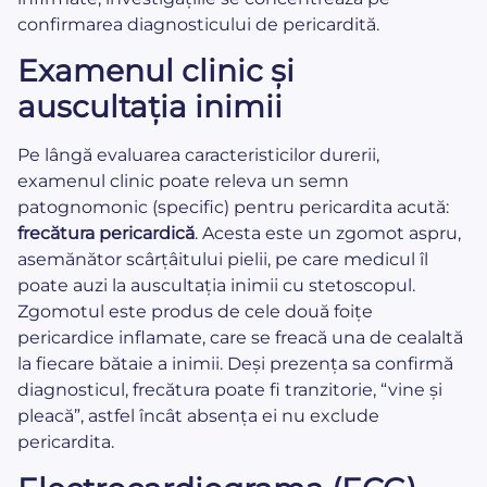
confirmarea diagnosticului de pericardită.
Examenul clinic și
auscultația inimii
Pe lângă evaluarea caracteristicilor durerii,
examenul clinic poate releva un semn
patognomonic (specific) pentru pericardita acută:
frecătura pericardică
. Acesta este un zgomot aspru,
asemănător scârțâitului pielii, pe care medicul îl
poate auzi la auscultația inimii cu stetoscopul.
Zgomotul este produs de cele două foițe
pericardice inflamate, care se freacă una de cealaltă
la fiecare bătaie a inimii. Deși prezența sa confirmă
diagnosticul, frecătura poate fi tranzitorie, “vine și
pleacă”, astfel încât absența ei nu exclude
pericardita.