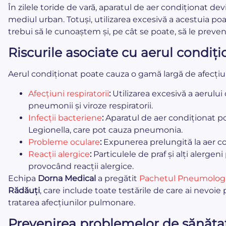
În zilele toride de vară, aparatul de aer condiționat devi
mediul urban. Totuși, utilizarea excesivă a acestuia p
trebui să le cunoaștem și, pe cât se poate, să le preve
Riscurile asociate cu aerul condiți
Aerul condiționat poate cauza o gamă largă de afecțiun
Afecțiuni respiratorii
:
Utilizarea excesivă a aerului
pneumonii și viroze respiratorii.
Infecții bacteriene
:
Aparatul de aer condiționat po
Legionella, care pot cauza pneumonia.
Probleme oculare
:
Expunerea prelungită la aer con
Reacții alergice
:
Particulele de praf și alți alergeni
provocând reacții alergice.
Echipa
Dorna Medical
a pregătit
Pachetul Pneumolog
Rădăuți
, care include toate testările de care ai nevoi
tratarea afecțiunilor pulmonare.
Prevenirea problemelor de sănăta