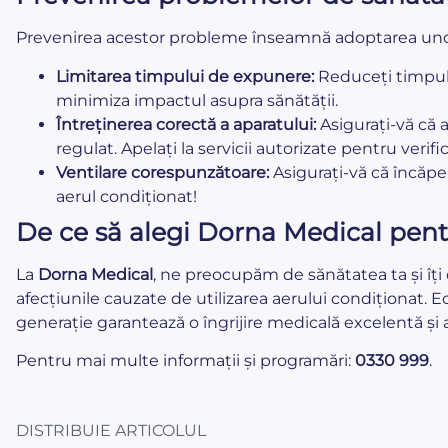
Prevenirea acestor probleme înseamnă adoptarea unor
Limitarea timpului de expunere:
Reduceți timpul 
minimiza impactul asupra sănătății.
Întreținerea corectă a aparatului:
Asigurați-vă că a
regulat. Apelați la servicii autorizate pentru verific
Ventilare corespunzătoare:
Asigurați-vă că încăper
aerul condiționat!
De ce să alegi Dorna Medical pent
La
Dorna Medical
, ne preocupăm de sănătatea ta și îți o
afecțiunile cauzate de utilizarea aerului condiționat. 
generație garantează o îngrijire medicală excelentă și a
Pentru mai multe informații și programări:
0330 999
.
DISTRIBUIE ARTICOLUL