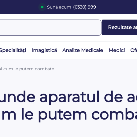
Sună acum
(0330) 999
Rezultate a
Specialități
Imagistică
Analize Medicale
Medici
Of
t și cum le putem combate
unde aparatul de a
cum le putem comb