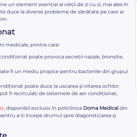
ne un element esențial al vieții de zi cu zi, mai ales în
oate duce la diverse probleme de sănătate pe care ar
nim.
onat
i medicale, printre care:
 condiționat poate provoca secreții nazale, bronșite,
ate fi un mediu propice pentru bacteriile din grupul
diționat poate duce la uscarea și iritarea ochilor.
 pot fi recirculați de sistemele de aer condiționat,
ie
, disponibil exclusiv în policlinica
Dorna Medical
din
e pentru a-ți începe drumul spre diagonsticarea și
te