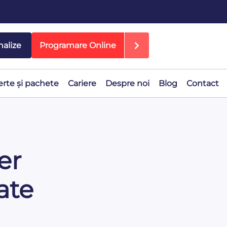
nalize
Programare Online
erte și pachete
Cariere
Despre noi
Blog
Contact
er
ate