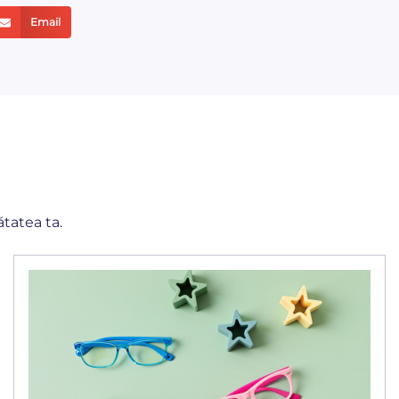
Email
ătatea ta.