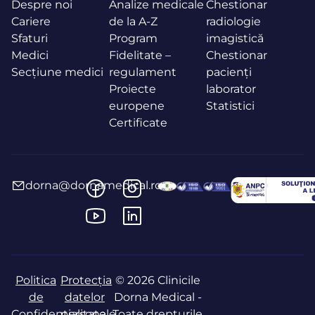
Despre noi
Analize medicale
Chestionar
Cariere
de la A-Z
radiologie
Sfaturi
Program
imagistică
Medici
Fidelitate –
Chestionar
Secțiune medici
regulament
pacienți
Proiecte
laborator
europene
Statistici
Certificate
dorna@dornamedical.ro
Politica
Protecția
© 2026 Clinicile
de
datelor
Dorna Medical -
Confidențialitate
personale
Toate drepturile