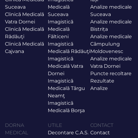
Suceava
Medicală
Analize medicale
Clinică Medicală
Suceava
Suceava
Vatra Dornei
Imagistică
Analize medicale
Clinică Medicală
Medicală
Bistrița
Rădăuţi
Fălticeni
Analize medicale
Clinică Medicală
Imagistică
Câmpulung
Cajvana
Medicală Rădăuţi
Moldovenesc
Imagistică
Analize medicale
Medicală Vatra
Vatra Dornei
Dornei
Puncte recoltare
Imagistică
Rezultate
Medicală Târgu
Analize
Neamţ
Imagistică
Medicală Borşa
DORNA
UTILE
CONTACT
MEDICAL
Decontare C.A.S.
Contact