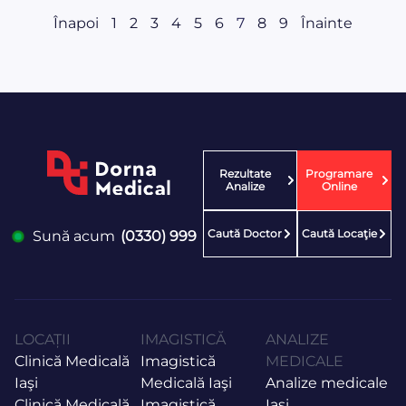
Înapoi
1
2
3
4
5
6
7
8
9
Înainte
Rezultate
Programare
Analize
Online
Caută Doctor
Caută Locaţie
Sună acum
(0330) 999
LOCAȚII
IMAGISTICĂ
ANALIZE
Clinică Medicală
Imagistică
MEDICALE
Iaşi
Medicală Iaşi
Analize medicale
Clinică Medicală
Imagistică
Iași