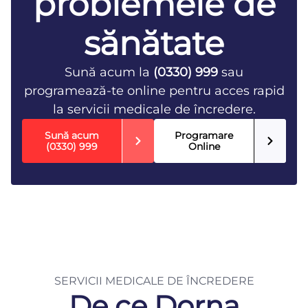
problemele de
sănătate
Sună acum la
(0330) 999
sau
programează-te online pentru acces rapid
la servicii medicale de încredere.
Sună acum
Programare
(0330) 999
Online
SERVICII MEDICALE DE ÎNCREDERE
De ce Dorna