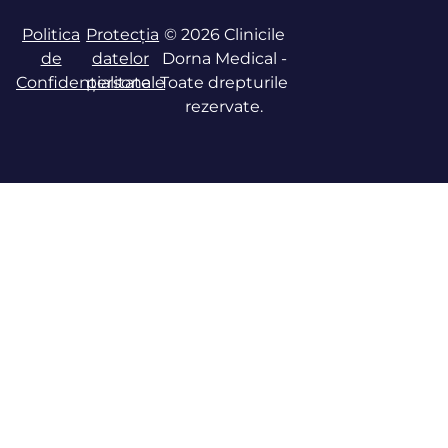
Politica
Protecția
© 2026 Clinicile
de
datelor
Dorna Medical -
Confidențialitate
personale
Toate drepturile
rezervate.