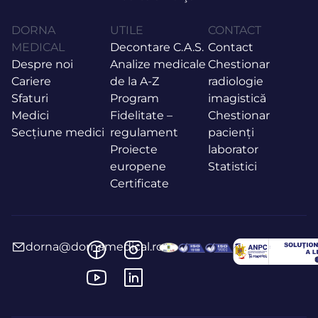
DORNA
UTILE
CONTACT
MEDICAL
Decontare C.A.S.
Contact
Despre noi
Analize medicale
Chestionar
Cariere
de la A-Z
radiologie
Sfaturi
Program
imagistică
Medici
Fidelitate –
Chestionar
Secțiune medici
regulament
pacienți
Proiecte
laborator
europene
Statistici
Certificate
dorna@dornamedical.ro