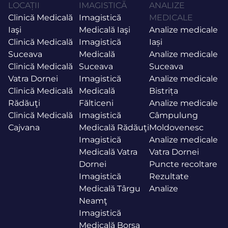
LOCAȚII
IMAGISTICĂ
ANALIZE
Clinică Medicală
Imagistică
MEDICALE
Iaşi
Medicală Iaşi
Analize medicale
Clinică Medicală
Imagistică
Iași
Suceava
Medicală
Analize medicale
Clinică Medicală
Suceava
Suceava
Vatra Dornei
Imagistică
Analize medicale
Clinică Medicală
Medicală
Bistrița
Rădăuţi
Fălticeni
Analize medicale
Clinică Medicală
Imagistică
Câmpulung
Cajvana
Medicală Rădăuţi
Moldovenesc
Imagistică
Analize medicale
Medicală Vatra
Vatra Dornei
Dornei
Puncte recoltare
Imagistică
Rezultate
Medicală Târgu
Analize
Neamţ
Imagistică
Medicală Borşa