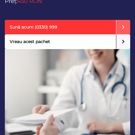
Preț:
450 RON
Sună acum
(0330) 999
Vreau acest pachet