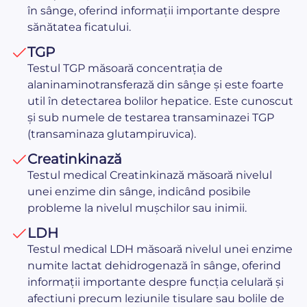
în sânge, oferind informații importante despre
sănătatea ficatului.
TGP
Testul TGP măsoară concentrația de
alaninaminotransferază din sânge și este foarte
util în detectarea bolilor hepatice. Este cunoscut
și sub numele de testarea transaminazei TGP
(transaminaza glutampiruvica).
Creatinkinază
Testul medical Creatinkinază măsoară nivelul
unei enzime din sânge, indicând posibile
probleme la nivelul mușchilor sau inimii.
LDH
Testul medical LDH măsoară nivelul unei enzime
numite lactat dehidrogenază în sânge, oferind
informații importante despre funcția celulară și
afectiuni precum leziunile tisulare sau bolile de