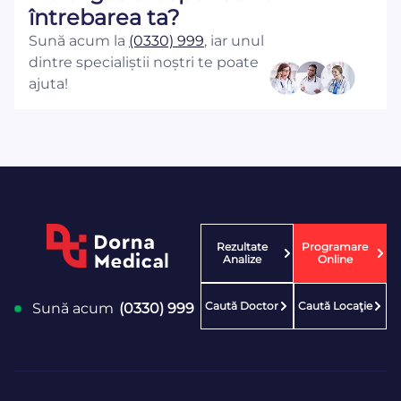
întrebarea ta?
Sună acum la
(0330) 999
, iar unul
dintre specialiștii noștri te poate
ajuta!
Rezultate
Programare
Analize
Online
Caută Doctor
Caută Locaţie
Sună acum
(0330) 999