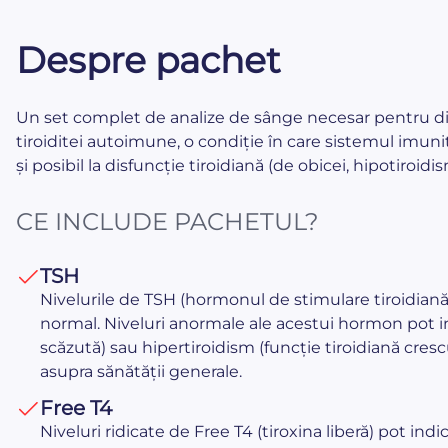
Despre pachet
Un set complet de analize de sânge necesar pentru d
tiroiditei autoimune, o condiție în care sistemul imuni
și posibil la disfuncție tiroidiană (de obicei, hipotiroidis
CE INCLUDE PACHETUL?
TSH
Nivelurile de TSH (hormonul de stimulare tiroidiană
normal. Niveluri anormale ale acestui hormon pot in
scăzută) sau hipertiroidism (funcție tiroidiană cres
asupra sănătății generale.
Free T4
Niveluri ridicate de Free T4 (tiroxina liberă) pot ind