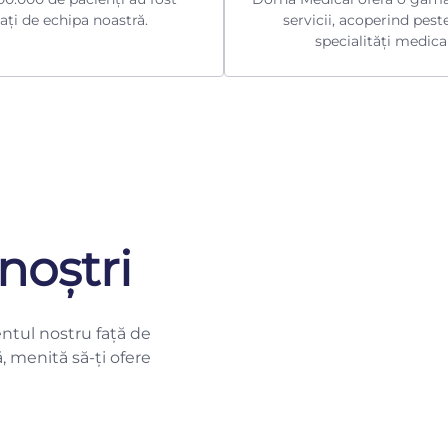
ați de echipa noastră.
servicii, acoperind pest
specialități medica
noștri
ntul nostru față de
ă, menită să-ți ofere