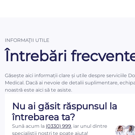
INFORMAŢII UTILE
Întrebări frecvent
Găsește aici informații clare și utile despre serviciile D
Medical. Dacă ai nevoie de detalii suplimentare, echip
noastră este aici să te asiste.
Nu ai găsit răspunsul la
întrebarea ta?
Sună acum la
(0330) 999
, iar unul dintre
specialiștii noștri te poate ajuta!