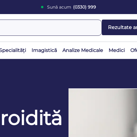
Sună acum
(0330) 999
Rezultate a
Specialități
Imagistică
Analize Medicale
Medici
Of
ă
iroidită