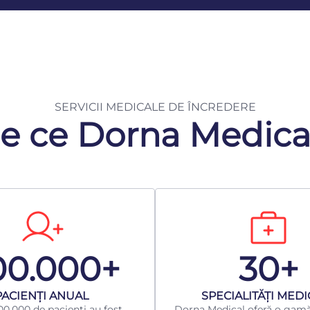
SERVICII MEDICALE DE ÎNCREDERE
e ce Dorna Medica
00.000+
30+
​PACIENȚI ANUAL
​SPECIALITĂȚI MED
0.000 de pacienți au fost
Dorna Medical oferă o gamă