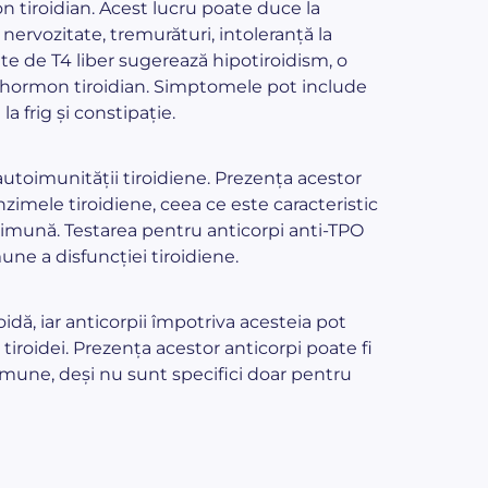
n tiroidian. Acest lucru poate duce la
ervozitate, tremurături, intoleranță la
ăzute de T4 liber sugerează hipotiroidism, o
nt hormon tiroidian. Simptomele pot include
a frig și constipație.
autoimunității tiroidiene. Prezența acestor
nzimele tiroidiene, ceea ce este caracteristic
toimună. Testarea pentru anticorpi anti-TPO
ne a disfuncției tiroidiene.
idă, iar anticorpii împotriva acesteia pot
roidei. Prezența acestor anticorpi poate fi
imune, deși nu sunt specifici doar pentru