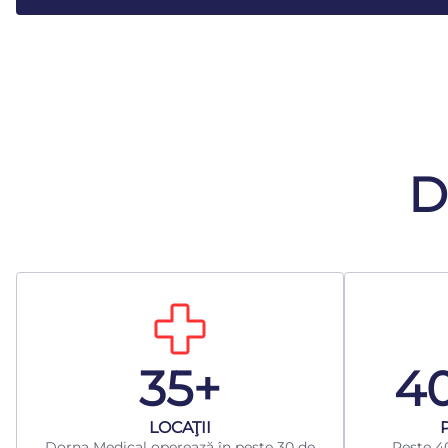
D
35+
4
LOCAŢII
Dorna Medical operează în peste 30 de
Peste 40