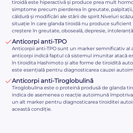
tiroidă este hiperactivă și produce prea mult hormo
simptome precum pierderea în greutate, palpitații, n
căldură și modificări ale stării de spirit.Niveluri sc
situație în care glanda tiroidă nu produce suficie
creștere în greutate, oboseală, depresie, intoleranță l
Anticorpi anti-TPO
Anticorpii anti-TPO sunt un marker semnificativ al 
anticorpi indică faptul că sistemul imunitar atacă e
în tiroidita Hashimoto și alte forme de tiroidită au
este esențială pentru diagnosticarea cauzei autoimu
Anticorpi anti-Tiroglobulină
Tiroglobulina este o proteină produsă de glanda tiro
indica de asemenea o reacție autoimună împotriva ti
un alt marker pentru diagnosticarea tiroiditei auto
această condiție.