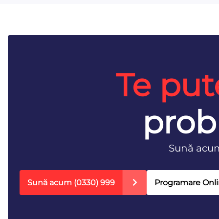
Te put
prob
Sună acu
Sună acum
(0330) 999
Programare Onl