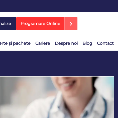
nalize
Programare Online
erte și pachete
Cariere
Despre noi
Blog
Contact