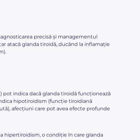
iagnosticarea precisă și managementul
tar atacă glanda tiroidă, ducând la inflamație
m).
) pot indica dacă glanda tiroidă funcționează
dica hipotiroidism (funcție tiroidiană
cută), afecțiuni care pot avea efecte profunde
ica hipertiroidism, o condiție în care glanda