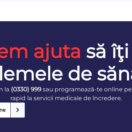
em ajuta
să îţi
lemele de săn
m la
(0330) 999
sau programează-te online pe
rapid la servicii medicale de încredere.
ine