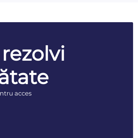
 rezolvi
ătate
ntru acces