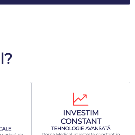
l?
INVESTIM
CONSTANT
TEHNOLOGIE AVANSATĂ
ICALE
Dorna Medical investește constant în
 variată de