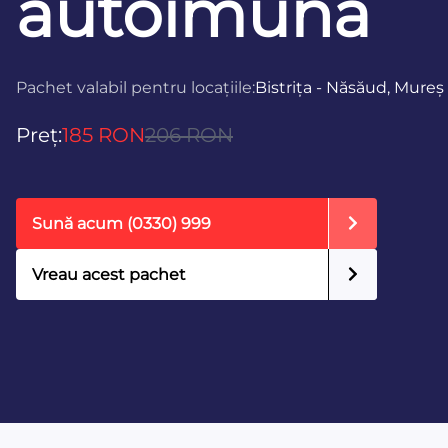
autoimună
Pachet valabil pentru locațiile:
Bistrița - Năsăud, Mureș
Preț:
185 RON
206 RON
Sună acum
(0330) 999
Vreau acest pachet