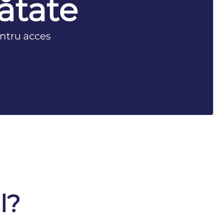
ătate
ntru acces
l?