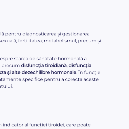
ală pentru diagnosticarea și gestionarea
sexuală, fertilitatea, metabolismul, precum și
despre starea de sănătate hormonală a
ții precum
disfuncția tiroidiană, disfuncția
oroza și alte dezechilibre hormonale
. În funcție
ratamente specifice pentru a corecta aceste
tului.
ndicator al funcției tiroidei, care poate