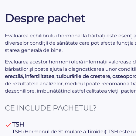
Despre pachet
Evaluarea echilibrului hormonal la bărbați este esenți
diverselor condiții de sănătate care pot afecta funcția 
starea generală de bine.
Evaluarea acestor hormoni oferă informații valoroase 
bărbaților și poate ajuta la diagnosticarea unor condi
erectilă, infertilitatea, tulburările de creștere, osteop
de rezultatele analizelor, medicul poate recomanda t
dezechilibre, îmbunătățind astfel calitatea vieții pacien
CE INCLUDE PACHETUL?
TSH
TSH (Hormonul de Stimulare a Tiroidei): TSH este un i