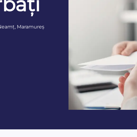
bați
, Neamț, Maramureș