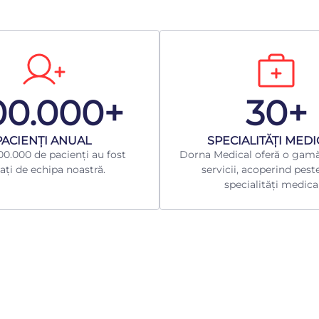
00.000+
30+
​PACIENȚI ANUAL
​SPECIALITĂȚI MED
0.000 de pacienți au fost
Dorna Medical oferă o gamă
ați de echipa noastră.
servicii, acoperind pest
specialități medica