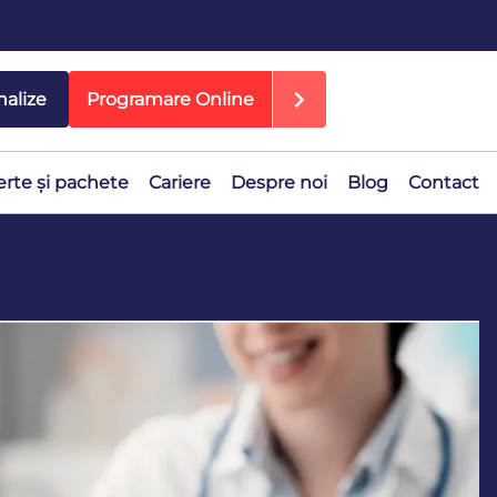
nalize
Programare Online
erte și pachete
Cariere
Despre noi
Blog
Contact