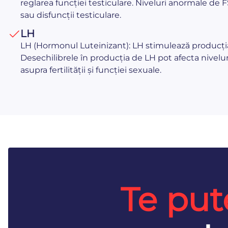
reglarea funcției testiculare. Niveluri anormale de 
sau disfuncții testiculare.
LH
LH (Hormonul Luteinizant): LH stimulează producția
Desechilibrele în producția de LH pot afecta nivelur
asupra fertilității și funcției sexuale.
Te put