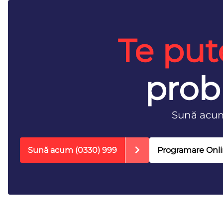
Te put
prob
Sună acu
Sună acum
(0330) 999
Programare Onl