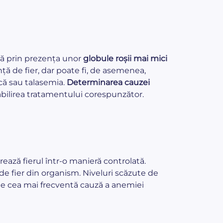
tă prin prezența unor
globule roșii mai mici
nță de fier, dar poate fi, de asemenea,
ică sau talasemia.
Determinarea cauzei
bilirea tratamentului corespunzător.
rează fierul într-o manieră controlată.
r de fier din organism. Niveluri scăzute de
este cea mai frecventă cauză a anemiei