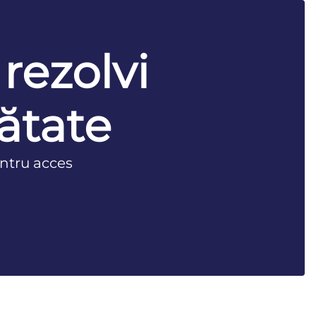
 rezolvi
ătate
ntru acces