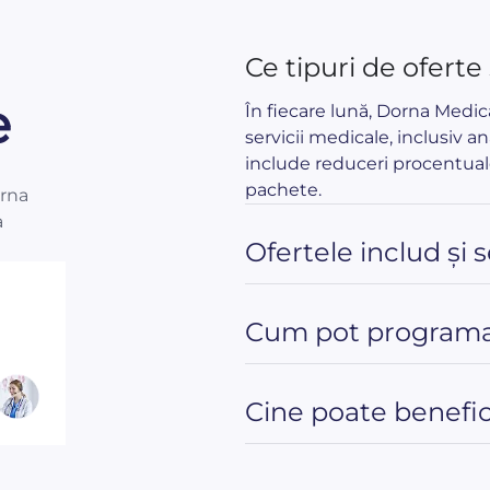
Ce tipuri de oferte
e
În fiecare lună, Dorna Medi
servicii medicale, inclusiv an
include reduceri procentual
pachete.
orna
a
Ofertele includ și 
Cum pot programa
Cine poate benefici