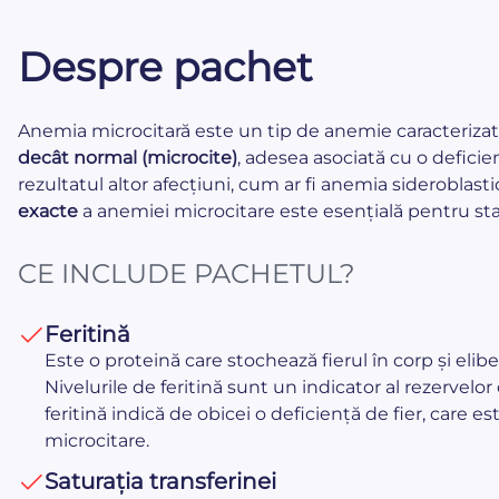
Despre pachet
Anemia microcitară este un tip de anemie caracteriza
decât normal (microcite)
, adesea asociată cu o deficie
rezultatul altor afecțiuni, cum ar fi anemia sideroblast
exacte
a anemiei microcitare este esențială pentru sta
CE INCLUDE PACHETUL?
Feritină
Este o proteină care stochează fierul în corp și elibe
Nivelurile de feritină sunt un indicator al rezervelo
feritină indică de obicei o deficiență de fier, care 
microcitare.
Saturația transferinei