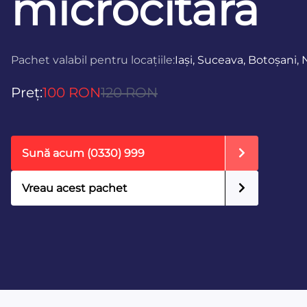
microcitară
Pachet valabil pentru locațiile:
Iași, Suceava, Botoșani
Preț:
100 RON
120 RON
Sună acum
(0330) 999
Vreau acest pachet