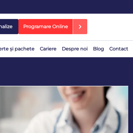
nalize
Programare Online
erte și pachete
Cariere
Despre noi
Blog
Contact