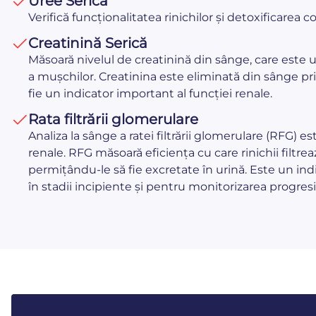
Uree Serică
Verifică funcționalitatea rinichilor și detoxificarea 
Creatinină Serică
Măsoară nivelul de creatinină din sânge, care este
a mușchilor. Creatinina este eliminată din sânge prin
fie un indicator important al funcției renale.
Rata filtrării glomerulare
Analiza la sânge a ratei filtrării glomerulare (RFG) 
renale. RFG măsoară eficiența cu care rinichii filtre
permițându-le să fie excretate în urină. Este un ind
în stadii incipiente și pentru monitorizarea progresie