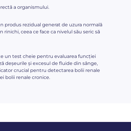
corectă a organismului.
 un produs rezidual generat de uzura normală
 rinichi, ceea ce face ca nivelul său seric să
este un test cheie pentru evaluarea funcției
ază deșeurile și excesul de fluide din sânge,
icator crucial pentru detectarea bolii renale
i bolii renale cronice.