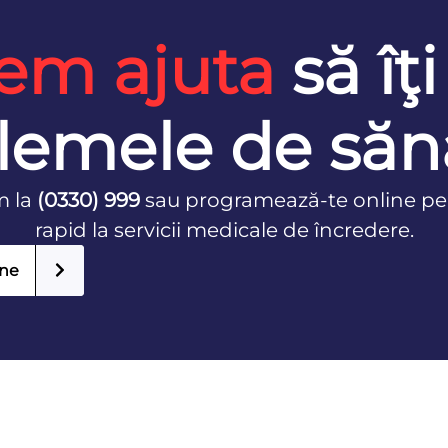
em ajuta
să îţi
lemele de săn
m la
(0330) 999
sau programează-te online pe
rapid la servicii medicale de încredere.
ine