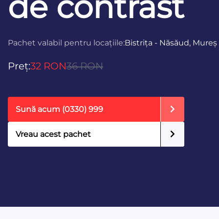
de contrast
Pachet valabil pentru locațiile:
Bistrița - Năsăud, Mureș
Preț:
32 RON
36 RON
Sună acum
(0330) 999
Vreau acest pachet