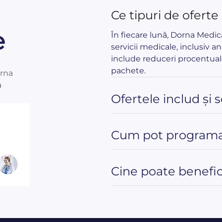
Ce tipuri de oferte
e
În fiecare lună, Dorna Medi
servicii medicale, inclusiv an
include reduceri procentual
pachete.
orna
a
Ofertele includ și 
Cum pot programa
Cine poate benefici