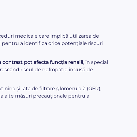
ceduri medicale care implică utilizarea de
pentru a identifica orice potențiale riscuri
 contrast pot afecta funcția renală
, în special
crescând riscul de nefropatie indusă de
atinina și rata de filtrare glomerulară (GFR),
ia alte măsuri precauționale pentru a