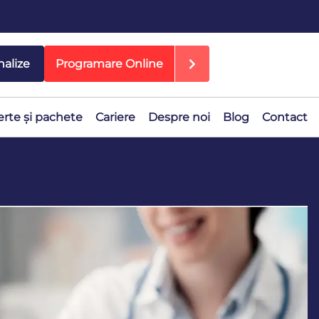
nalize
Programare Online
erte și pachete
Cariere
Despre noi
Blog
Contact