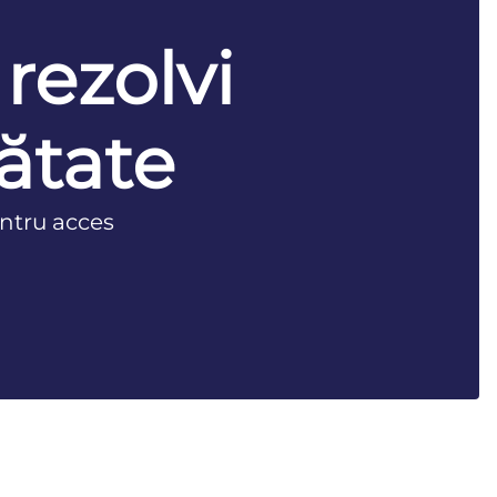
 rezolvi
ătate
ntru acces