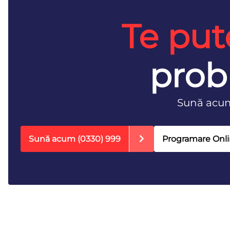
Te put
prob
Sună acu
Sună acum
(0330) 999
Programare Onl