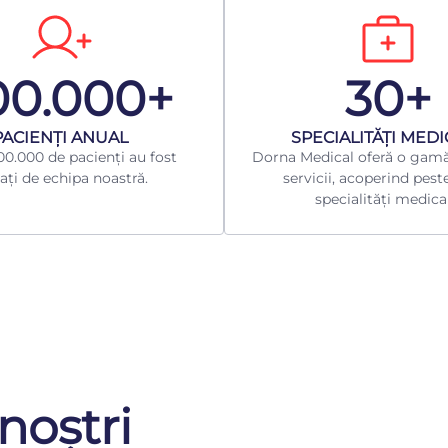
00.000+
30+
​PACIENȚI ANUAL
​SPECIALITĂȚI MED
0.000 de pacienți au fost
Dorna Medical oferă o gamă
ați de echipa noastră.
servicii, acoperind pest
specialități medica
noștri