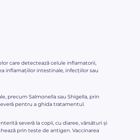
lor care detectează celule inflamatorii,
 inflamațiilor intestinale, infecțiilor sau
ale, precum Salmonella sau Shigella, prin
e severă pentru a ghida tratamentul.
rită severă la copii, cu diaree, vărsături și
ichează prin teste de antigen. Vaccinarea