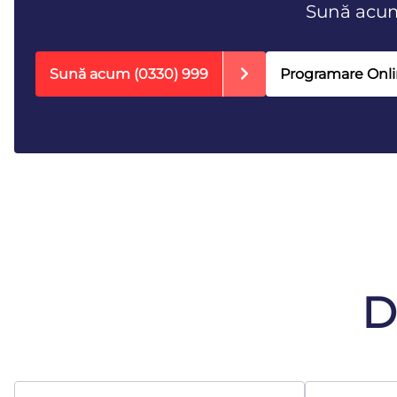
Sună acu
Sună acum
(0330) 999
Programare Onl
D