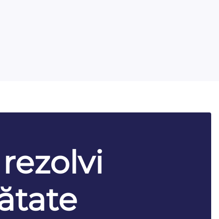
 rezolvi
ătate