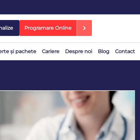
nalize
Programare Online
erte și pachete
Cariere
Despre noi
Blog
Contact