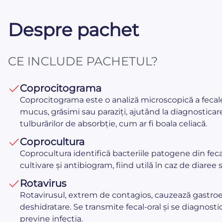
Despre pachet
CE INCLUDE PACHETUL?
Coprocitograma
Coprocitograma este o analiză microscopică a fecale
mucus, grăsimi sau paraziți, ajutând la diagnosticarea
tulburărilor de absorbție, cum ar fi boala celiacă.
Coprocultura
Coprocultura identifică bacteriile patogene din fec
cultivare și antibiogram, fiind utilă în caz de diare
Rotavirus
Rotavirusul, extrem de contagios, cauzează gastroente
deshidratare. Se transmite fecal-oral și se diagnost
previne infecția.