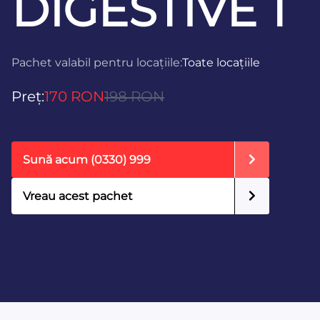
DIGESTIVE 1
Pachet valabil pentru locațiile:
Toate locațiile
Preț:
170 RON
198 RON
Sună acum
(0330) 999
Vreau acest pachet