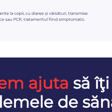
ite la copii, cu diaree și vărsături, transmise
gice sau PCR, tratamentul fiind simptomatic.
em ajuta
să îţi
lemele de săn