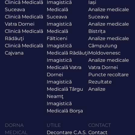
Clinică Medicală
Imagistică
Iași
Suceava
Medicală
Analize medicale
Clinică Medicală
Suceava
Suceava
Vatra Dornei
Imagistică
Analize medicale
Clinică Medicală
Medicală
Bistrița
Rădăuţi
Fălticeni
Analize medicale
Clinică Medicală
Imagistică
Câmpulung
Cajvana
Medicală Rădăuţi
Moldovenesc
Imagistică
Analize medicale
Medicală Vatra
Vatra Dornei
Dornei
Puncte recoltare
Imagistică
Rezultate
Medicală Târgu
Analize
Neamţ
Imagistică
Medicală Borşa
DORNA
UTILE
CONTACT
MEDICAL
Decontare C.A.S.
Contact