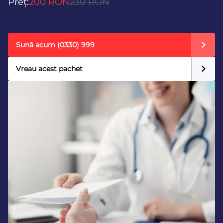
Preț:
200 RON
230 RON
Sună acum
(0330) 999
Vreau acest pachet