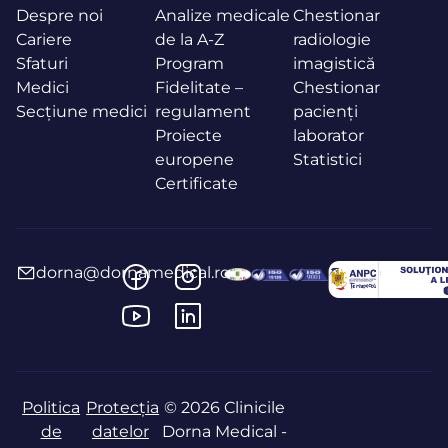
Despre noi
Analize medicale
Chestionar
Cariere
de la A-Z
radiologie
Sfaturi
Program
imagistică
Medici
Fidelitate –
Chestionar
Secțiune medici
regulament
pacienți
Proiecte
laborator
europene
Statistici
Certificate
dorna@dornamedical.ro
Politica
Protecția
© 2026 Clinicile
de
datelor
Dorna Medical -