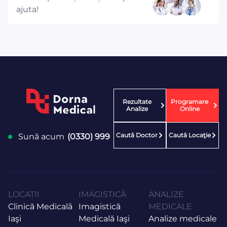
ajuta!
Rezultate
Programare
Analize
Online
Caută Doctor
Caută Locaţie
Sună acum
(0330) 999
LOCAȚII
IMAGISTICĂ
ANALIZE
Clinică Medicală
Imagistică
MEDICALE
Iaşi
Medicală Iaşi
Analize medicale