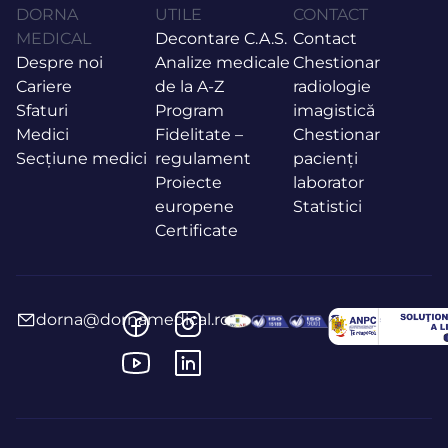
DORNA
UTILE
CONTACT
MEDICAL
Decontare C.A.S.
Contact
Despre noi
Analize medicale
Chestionar
Cariere
de la A-Z
radiologie
Sfaturi
Program
imagistică
Medici
Fidelitate –
Chestionar
Secțiune medici
regulament
pacienți
Proiecte
laborator
europene
Statistici
Certificate
dorna@dornamedical.ro