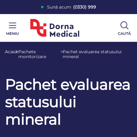
Sună acum
(0330) 999
Acasă
>
Pachete
>
Pachet evaluarea statusului
monitorizare
mineral
Pachet evaluarea
statusului
mineral