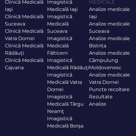
Clinică Medicală
Imagistică
MEDICALE
Iaşi
Medicală Iaşi
Analize medicale
Clinică Medicală
Imagistică
Iași
Suceava
Medicală
Analize medicale
Clinică Medicală
Suceava
Suceava
Vatra Dornei
Imagistică
Analize medicale
Clinică Medicală
Medicală
Bistrița
Rădăuţi
Fălticeni
Analize medicale
Clinică Medicală
Imagistică
Câmpulung
Cajvana
Medicală Rădăuţi
Moldovenesc
Imagistică
Analize medicale
Medicală Vatra
Vatra Dornei
Dornei
Puncte recoltare
Imagistică
Rezultate
Medicală Târgu
Analize
Neamţ
Imagistică
Medicală Borşa