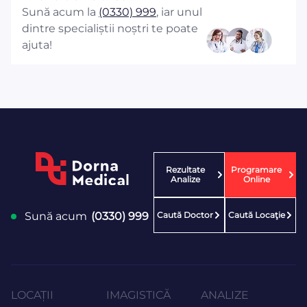
Sună acum la
(0330) 999
, iar unul
dintre specialiștii noștri te poate
ajuta!
Rezultate
Programare
Analize
Online
Caută Doctor
Caută Locaţie
Sună acum
(0330) 999
LOCAȚII
IMAGISTICĂ
ANALIZE