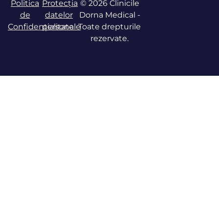
Politica
Protecția
© 2026 Clinicile
de
datelor
Dorna Medical -
Confidențialitate
personale
Toate drepturile
rezervate.