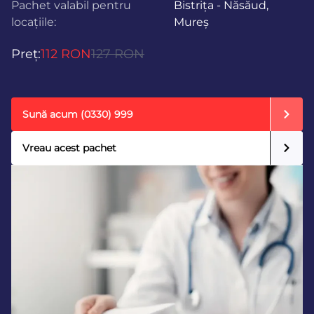
Pachet valabil pentru
Bistrița - Năsăud,
locațiile:
Mureș
Preț:
112 RON
127 RON
Sună acum
(0330) 999
Vreau acest pachet