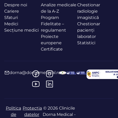
Despre noi
Analize medicale
Chestionar
Cariere
de la A-Z
radiologie
Sfaturi
Program
imagistică
Medici
Fidelitate –
Chestionar
Secțiune medici
regulament
pacienți
Proiecte
laborator
europene
Statistici
Certificate
dorna@dornamedical.ro
Politica
Protecția
© 2026 Clinicile
de
datelor
Dorna Medical -