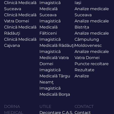
Clinică Medicală
Imagistică
Iași
Suceava
Medicală
Analize medicale
Clinică Medicală
Suceava
Suceava
Vatra Dornei
Imagistică
Analize medicale
Clinică Medicală
Medicală
Bistrița
Rădăuţi
Fălticeni
Analize medicale
Clinică Medicală
Imagistică
Câmpulung
Cajvana
Medicală Rădăuţi
Moldovenesc
Imagistică
Analize medicale
Medicală Vatra
Vatra Dornei
Dornei
Puncte recoltare
Imagistică
Rezultate
Medicală Târgu
Analize
Neamţ
Imagistică
Medicală Borşa
DORNA
UTILE
CONTACT
MEDICAL
Decontare C.A.S.
Contact