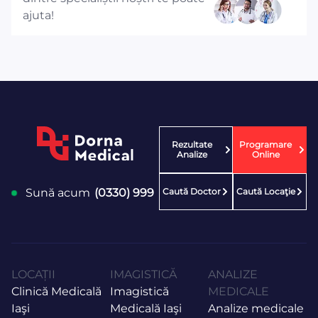
ajuta!
Rezultate
Programare
Analize
Online
Caută Doctor
Caută Locaţie
Sună acum
(0330) 999
LOCAȚII
IMAGISTICĂ
ANALIZE
Clinică Medicală
Imagistică
MEDICALE
Iaşi
Medicală Iaşi
Analize medicale