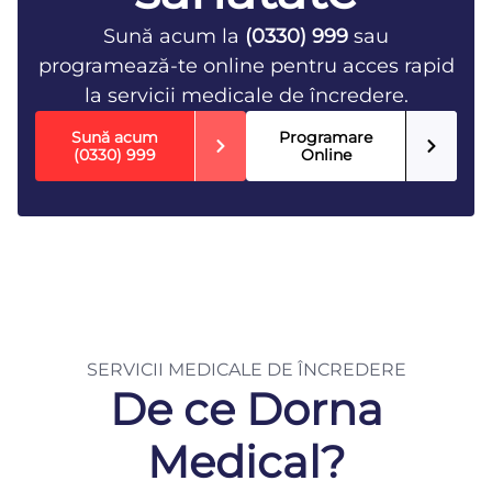
Sună acum la
(0330) 999
sau
programează-te online pentru acces rapid
la servicii medicale de încredere.
Sună acum
Programare
(0330) 999
Online
SERVICII MEDICALE DE ÎNCREDERE
De ce Dorna
Medical?