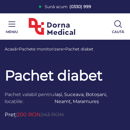
Sună acum
(0330) 999
Acasă
>
Pachete monitorizare
>
Pachet diabet
Pachet diabet
Pachet valabil pentru
Iași, Suceava, Botoșani,
locațiile:
Neamț, Maramureș
Preț:
200 RON
243 RON