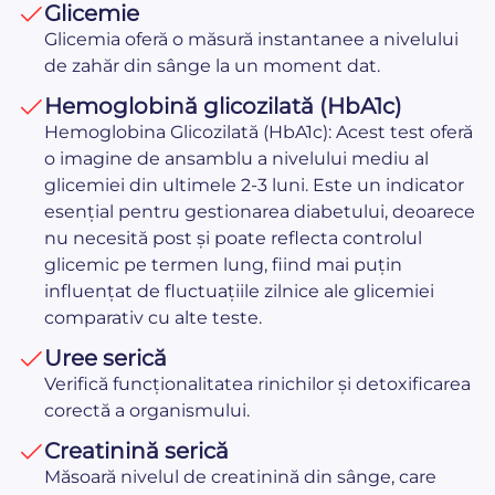
Glicemie
Glicemia oferă o măsură instantanee a nivelului
de zahăr din sânge la un moment dat.
Hemoglobină glicozilată (HbA1c)
Hemoglobina Glicozilată (HbA1c): Acest test oferă
o imagine de ansamblu a nivelului mediu al
glicemiei din ultimele 2-3 luni. Este un indicator
esențial pentru gestionarea diabetului, deoarece
nu necesită post și poate reflecta controlul
glicemic pe termen lung, fiind mai puțin
influențat de fluctuațiile zilnice ale glicemiei
comparativ cu alte teste.
Uree serică
Verifică funcționalitatea rinichilor și detoxificarea
corectă a organismului.
Creatinină serică
Măsoară nivelul de creatinină din sânge, care