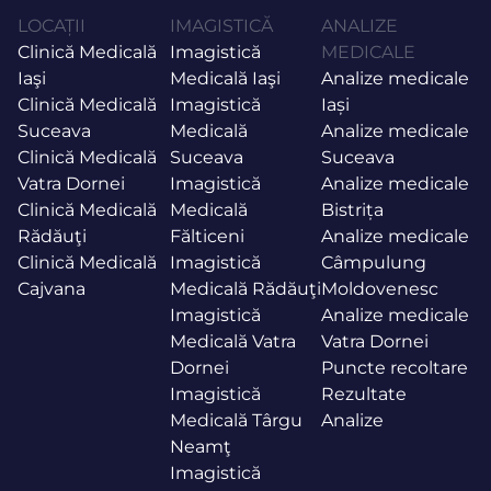
LOCAȚII
IMAGISTICĂ
ANALIZE
Clinică Medicală
Imagistică
MEDICALE
Iaşi
Medicală Iaşi
Analize medicale
Clinică Medicală
Imagistică
Iași
Suceava
Medicală
Analize medicale
Clinică Medicală
Suceava
Suceava
Vatra Dornei
Imagistică
Analize medicale
Clinică Medicală
Medicală
Bistrița
Rădăuţi
Fălticeni
Analize medicale
Clinică Medicală
Imagistică
Câmpulung
Cajvana
Medicală Rădăuţi
Moldovenesc
Imagistică
Analize medicale
Medicală Vatra
Vatra Dornei
Dornei
Puncte recoltare
Imagistică
Rezultate
Medicală Târgu
Analize
Neamţ
Imagistică