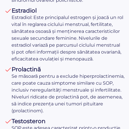
sindromul ovarelor polichistice.
Estradiol
Estradiol: Este principalul estrogen și joacă un rol
vital în reglarea ciclului menstrual, fertilitate,
sănătatea osoasă și menținerea caracteristicilor
sexuale secundare feminine. Nivelurile de
estradiol variază pe parcursul ciclului menstrual
și pot oferi informații despre sănătatea ovariană,
eficacitatea ovulației și menopauză.
Prolactină
Se măsoară pentru a exclude hiperprolactinemia,
care poate cauza simptome similare cu SOP,
inclusiv neregularități menstruale și infertilitate.
Niveluri ridicate de prolactină pot, de asemenea,
să indice prezența unei tumori pituitare
(prolactinom).
Testosteron
SOP este adesea caracterizat printr-o producție