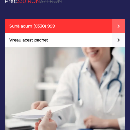
Preț:
330 RON
371 RON
Sună acum
(0330) 999
Vreau acest pachet