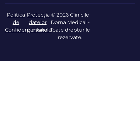
Politica
Protecția
© 2026 Clinicile
de
datelor
Dorna Medical -
Confidențialitate
personale
Toate drepturile
rezervate.