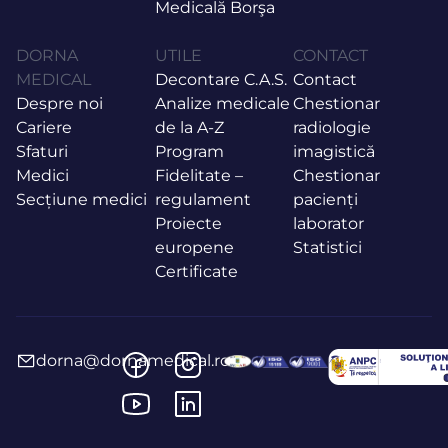
Medicală Borşa
DORNA
UTILE
CONTACT
MEDICAL
Decontare C.A.S.
Contact
Despre noi
Analize medicale
Chestionar
Cariere
de la A-Z
radiologie
Sfaturi
Program
imagistică
Medici
Fidelitate –
Chestionar
Secțiune medici
regulament
pacienți
Proiecte
laborator
europene
Statistici
Certificate
dorna@dornamedical.ro