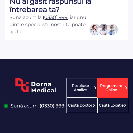
Nu ai găsit răspunsul la
întrebarea ta?
Sună acum la
(0330) 999
, iar unul
dintre specialiștii noștri te poate
ajuta!
Rezultate
Programare
Analize
Online
Caută Doctor
Caută Locaţie
Sună acum
(0330) 999