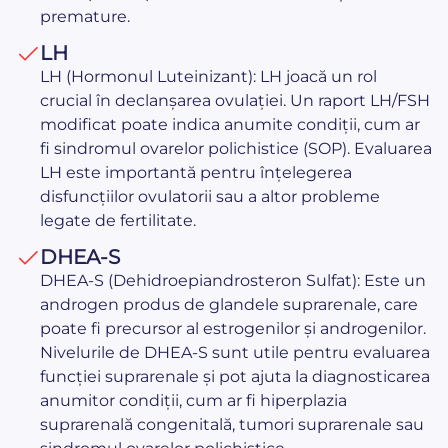
premature.
LH
LH (Hormonul Luteinizant): LH joacă un rol
crucial în declanșarea ovulației. Un raport LH/FSH
modificat poate indica anumite condiții, cum ar
fi sindromul ovarelor polichistice (SOP). Evaluarea
LH este importantă pentru înțelegerea
disfuncțiilor ovulatorii sau a altor probleme
legate de fertilitate.
DHEA-S
DHEA-S (Dehidroepiandrosteron Sulfat): Este un
androgen produs de glandele suprarenale, care
poate fi precursor al estrogenilor și androgenilor.
Nivelurile de DHEA-S sunt utile pentru evaluarea
funcției suprarenale și pot ajuta la diagnosticarea
anumitor condiții, cum ar fi hiperplazia
suprarenală congenitală, tumori suprarenale sau