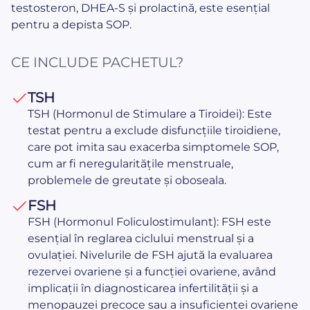
testosteron, DHEA-S și prolactină, este esențial
pentru a depista SOP.
CE INCLUDE PACHETUL?
TSH
TSH (Hormonul de Stimulare a Tiroidei): Este
testat pentru a exclude disfuncțiile tiroidiene,
care pot imita sau exacerba simptomele SOP,
cum ar fi neregularitățile menstruale,
problemele de greutate și oboseala.
FSH
FSH (Hormonul Foliculostimulant): FSH este
esențial în reglarea ciclului menstrual și a
ovulației. Nivelurile de FSH ajută la evaluarea
rezervei ovariene și a funcției ovariene, având
implicații în diagnosticarea infertilității și a
menopauzei precoce sau a insuficienței ovariene