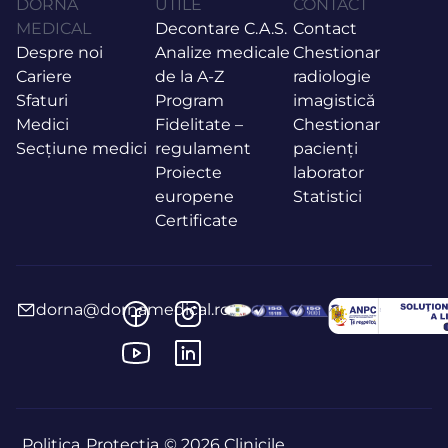
DORNA
UTILE
CONTACT
MEDICAL
Decontare C.A.S.
Contact
Despre noi
Analize medicale
Chestionar
Cariere
de la A-Z
radiologie
Sfaturi
Program
imagistică
Medici
Fidelitate –
Chestionar
Secțiune medici
regulament
pacienți
Proiecte
laborator
europene
Statistici
Certificate
dorna@dornamedical.ro
Politica
Protecția
© 2026 Clinicile