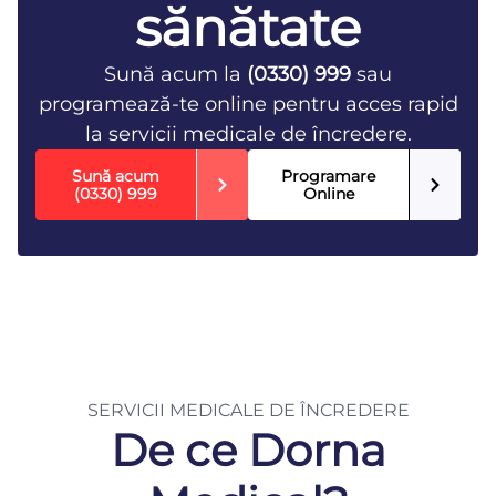
sănătate
Sună acum la
(0330) 999
sau
programează-te online pentru acces rapid
la servicii medicale de încredere.
Sună acum
Programare
(0330) 999
Online
SERVICII MEDICALE DE ÎNCREDERE
De ce Dorna