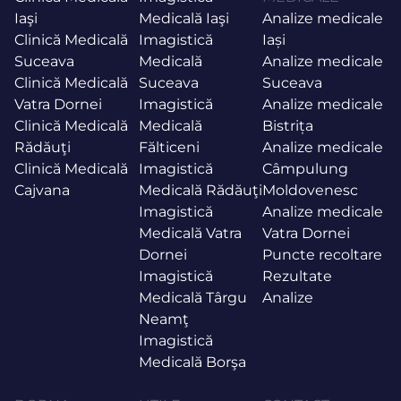
Iaşi
Medicală Iaşi
Analize medicale
Clinică Medicală
Imagistică
Iași
Suceava
Medicală
Analize medicale
Clinică Medicală
Suceava
Suceava
Vatra Dornei
Imagistică
Analize medicale
Clinică Medicală
Medicală
Bistrița
Rădăuţi
Fălticeni
Analize medicale
Clinică Medicală
Imagistică
Câmpulung
Cajvana
Medicală Rădăuţi
Moldovenesc
Imagistică
Analize medicale
Medicală Vatra
Vatra Dornei
Dornei
Puncte recoltare
Imagistică
Rezultate
Medicală Târgu
Analize
Neamţ
Imagistică
Medicală Borşa