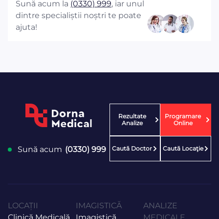
Sună acum la
(0330) 999
, iar unul
dintre specialiștii noștri te poate
ajuta!
Rezultate
Programare
Analize
Online
Caută Doctor
Caută Locaţie
Sună acum
(0330) 999
LOCAȚII
IMAGISTICĂ
ANALIZE
Clinică Medicală
Imagistică
MEDICALE