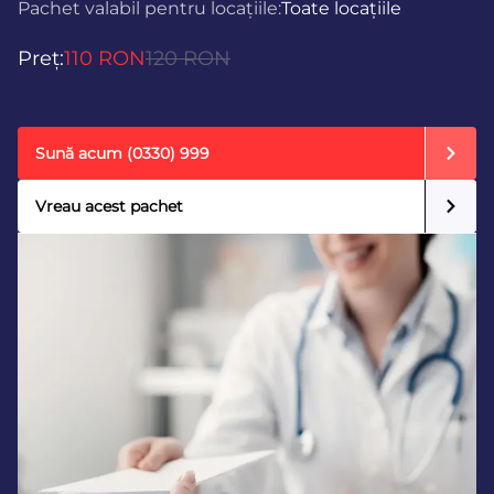
Pachet valabil pentru locațiile:
Toate locațiile
Preț:
110 RON
120 RON
Sună acum
(0330) 999
Vreau acest pachet