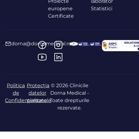
Proiecte
laborator
europene
Statistici
Certificate
dorna@dornamedical.ro
Politica
Protecția
© 2026 Clinicile
de
datelor
Dorna Medical -
Confidențialitate
personale
Toate drepturile
rezervate.