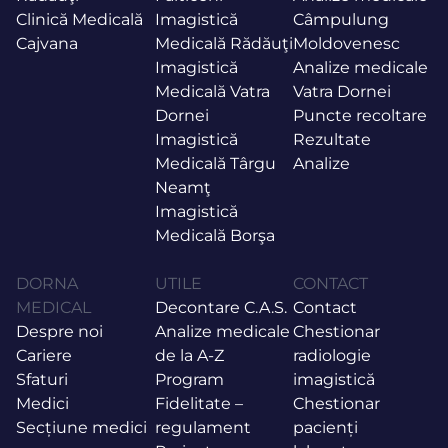
Clinică Medicală
Imagistică
Câmpulung
Cajvana
Medicală Rădăuţi
Moldovenesc
Imagistică
Analize medicale
Medicală Vatra
Vatra Dornei
Dornei
Puncte recoltare
Imagistică
Rezultate
Medicală Târgu
Analize
Neamţ
Imagistică
Medicală Borşa
DORNA
UTILE
CONTACT
MEDICAL
Decontare C.A.S.
Contact
Despre noi
Analize medicale
Chestionar
Cariere
de la A-Z
radiologie
Sfaturi
Program
imagistică
Medici
Fidelitate –
Chestionar
Secțiune medici
regulament
pacienți