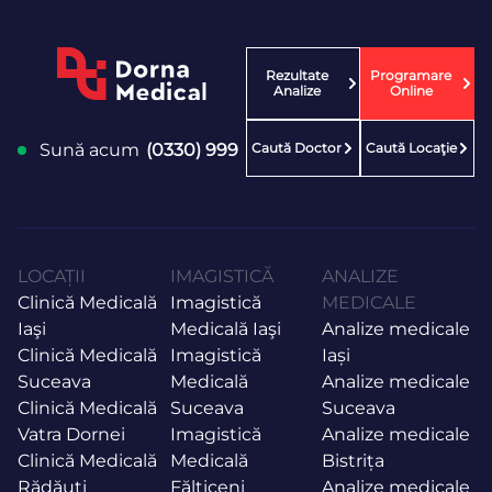
Rezultate
Programare
Analize
Online
Caută Doctor
Caută Locaţie
Sună acum
(0330) 999
LOCAȚII
IMAGISTICĂ
ANALIZE
Clinică Medicală
Imagistică
MEDICALE
Iaşi
Medicală Iaşi
Analize medicale
Clinică Medicală
Imagistică
Iași
Suceava
Medicală
Analize medicale
Clinică Medicală
Suceava
Suceava
Vatra Dornei
Imagistică
Analize medicale
Clinică Medicală
Medicală
Bistrița
Rădăuţi
Fălticeni
Analize medicale