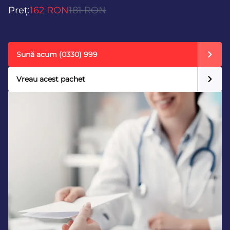
Preț:
162 RON
181 RON
Sună acum
(0330) 999
Vreau acest pachet