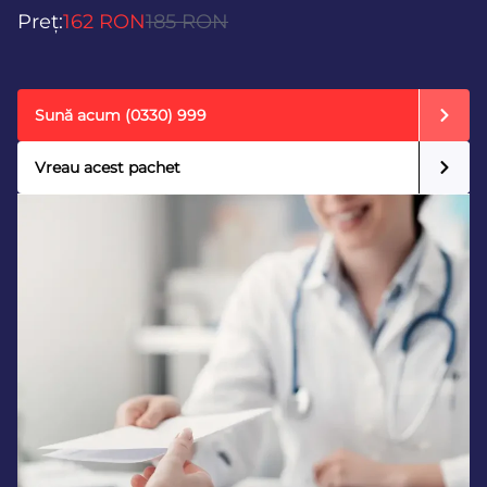
Preț:
162 RON
185 RON
Sună acum
(0330) 999
Vreau acest pachet