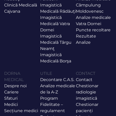
Clinică Medicală
Imagistică
Câmpulung
Cajvana
Medicală Rădăuţi
Moldovenesc
Imagistică
Analize medicale
Medicală Vatra
Vatra Dornei
Dornei
Puncte recoltare
Imagistică
Rezultate
Medicală Târgu
Analize
Neamţ
Imagistică
Medicală Borşa
DORNA
UTILE
CONTACT
MEDICAL
Decontare C.A.S.
Contact
Despre noi
Analize medicale
Chestionar
Cariere
de la A-Z
radiologie
Sfaturi
Program
imagistică
Medici
Fidelitate –
Chestionar
Secțiune medici
regulament
pacienți