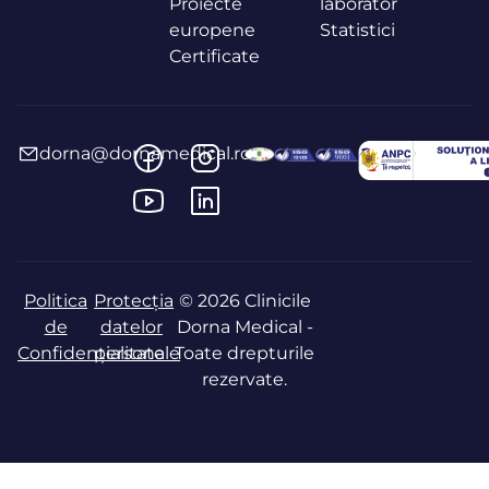
Proiecte
laborator
europene
Statistici
Certificate
dorna@dornamedical.ro
Politica
Protecția
© 2026 Clinicile
de
datelor
Dorna Medical -
Confidențialitate
personale
Toate drepturile
rezervate.