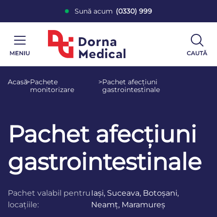
Sună acum
(0330) 999
Acasă
>
Pachete
>
Pachet afecțiuni
monitorizare
gastrointestinale
Pachet afecțiuni
gastrointestinale
Pachet valabil pentru
Iași, Suceava, Botoșani,
locațiile:
Neamț, Maramureș