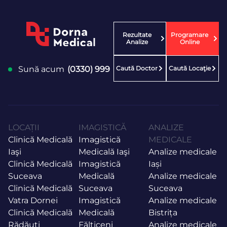
Rezultate
Programare
Analize
Online
Caută Doctor
Caută Locaţie
Sună acum
(0330) 999
LOCAȚII
IMAGISTICĂ
ANALIZE
Clinică Medicală
Imagistică
MEDICALE
Iaşi
Medicală Iaşi
Analize medicale
Clinică Medicală
Imagistică
Iași
Suceava
Medicală
Analize medicale
Clinică Medicală
Suceava
Suceava
Vatra Dornei
Imagistică
Analize medicale
Clinică Medicală
Medicală
Bistrița
Rădăuţi
Fălticeni
Analize medicale