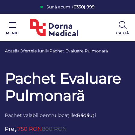
Sună acum
(0330) 999
Acasă
>
Ofertele lunii
>
Pachet Evaluare Pulmonară
Pachet Evaluare
Pulmonară
Pachet valabil pentru locațiile:
Rădăuți
Preț:
750 RON
800 RON